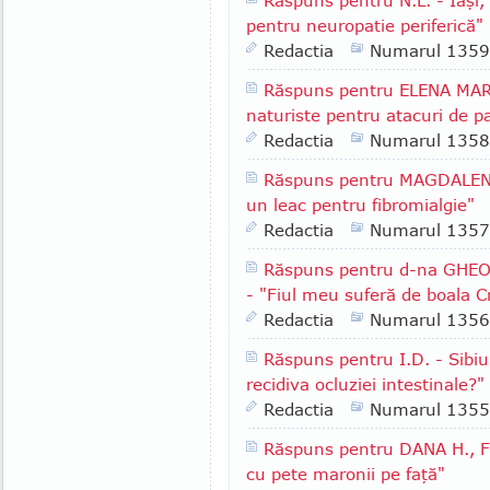
Răspuns pentru N.L. - Iaşi,
pentru neuropatie periferică"
Redactia
Numarul 1359
Răspuns pentru ELENA MARIN
naturiste pentru atacuri de p
Redactia
Numarul 1358
Răspuns pentru MAGDALENA 
un leac pentru fibromialgie"
Redactia
Numarul 1357
Răspuns pentru d-na GHEORG
- "Fiul meu suferă de boala C
Redactia
Numarul 1356
Răspuns pentru I.D. - Sibiu
recidiva ocluziei intestinale?"
Redactia
Numarul 1355
Răspuns pentru DANA H., F
cu pete maronii pe faţă"