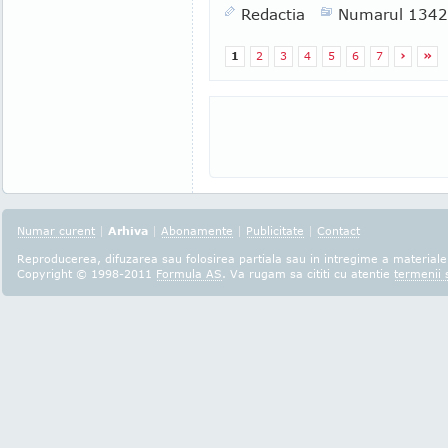
Redactia
Numarul 1342
1
2
3
4
5
6
7
›
»
Numar curent
|
Arhiva
|
Abonamente
|
Publicitate
|
Contact
Reproducerea, difuzarea sau folosirea partiala sau in intregime a materialel
Copyright © 1998-2011
Formula AS
. Va rugam sa cititi cu atentie
termenii s