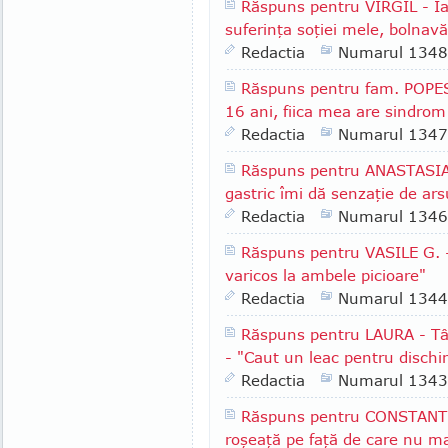
Răspuns pentru VIRGIL - Iaş
suferinţa soţiei mele, bolnav
Redactia
Numarul 1348
Răspuns pentru fam. POPES
16 ani, fiica mea are sindrom
Redactia
Numarul 1347
Răspuns pentru ANASTASIA -
gastric îmi dă senzaţie de arsu
Redactia
Numarul 1346
Răspuns pentru VASILE G. -
varicos la ambele picioare"
Redactia
Numarul 1344
Răspuns pentru LAURA - Târ
- "Caut un leac pentru dischi
Redactia
Numarul 1343
Răspuns pentru CONSTANTI
roşeaţă pe faţă de care nu m