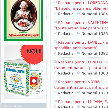
Răspuns pentru LOREDANA F
"Băieţelul meu are probleme r
Redactia
Numarul 1384
Răspuns pentru VALENTINA R
"Există vreun leac pentru sind
Redactia
Numarul 1383
Răspuns pentru DANIEL - jud
spondilită anchilozantă"
Redactia
Numarul 1382
Răspuns pentru LIVIU D. - 
tratament naturist pentru ure
Redactia
Numarul 1380
Răspuns pentru VIOREL - jud
tratament naturist pentru dia
Redactia
Numarul 1379
Răspuns pentru LILIANA, F.
Publicitate
Redactia
Numarul 1378