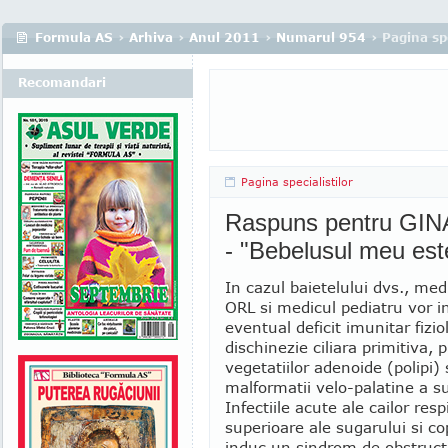
Formula AS
›
Arhiva
›
Anul 2011
›
Numarul 954
› Pagina spe
Recomandari
Pagina specialistilor
Raspuns pentru GIN
- "Bebelusul meu este
In cazul baietelului dvs., medi
ORL si medicul pediatru vor i
eventual deficit imunitar fizio
dischinezie ciliara primitiva, 
vegetatiilor adenoide (polipi)
malformatii velo-palatine a s
Infectiile acute ale cailor respi
superioare ale sugarului si co
induc un sindrom de obstruct