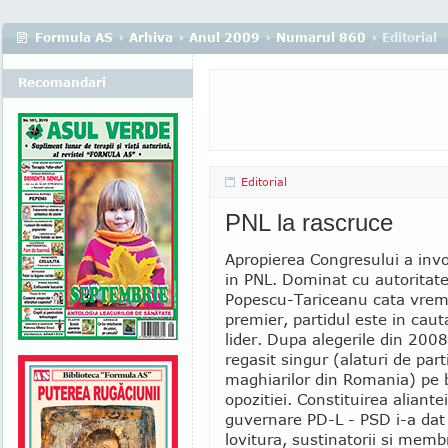
Formula AS
›
Arhiva
›
Anul 2009
›
Numarul 860
› Editorial
Recomandari
Editorial
PNL la rascruce
Apropierea Congresului a invo
in PNL. Dominat cu autoritate
Popescu-Tariceanu cata vrem
premier, partidul este in cau
lider. Dupa alegerile din 2008
regasit singur (alaturi de part
maghiarilor din Romania) pe 
opozitiei. Constituirea aliante
guvernare PD-L - PSD i-a dat
lovitura, sustinatorii si membri