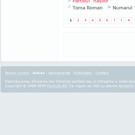
Partidul "naşilor"
Toma Roman
Numarul 
1
2
3
4
5
6
7
›
»
Numar curent
|
Arhiva
|
Abonamente
|
Publicitate
|
Contact
Reproducerea, difuzarea sau folosirea partiala sau in intregime a materialel
Copyright © 1998-2009
Formula AS
. Va rugam sa cititi cu atentie
termenii s