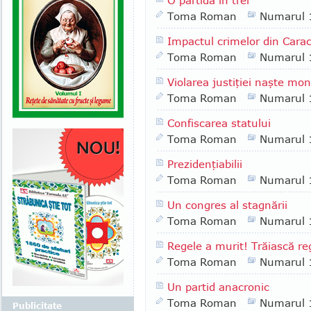
O partidă în trei
Toma Roman
Numarul 
Impactul crimelor din Carac
Toma Roman
Numarul 
Violarea justiţiei naşte mon
Toma Roman
Numarul 
Confiscarea statului
Toma Roman
Numarul 
Prezidenţiabilii
Toma Roman
Numarul 
Un congres al stagnării
Toma Roman
Numarul 
Regele a murit! Trăiască re
Toma Roman
Numarul 
Un partid anacronic
Toma Roman
Numarul 
Publicitate