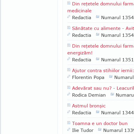
Din reţetele domnului farm
medicinale
Redactia
Numarul 1354
Sănătate cu alimente - Avi
Redactia
Numarul 1354
Din reţetele domnului far
energizăm!
Redactia
Numarul 1351
Ajutor contra stihiilor ier
Florentin Popa
Numarul
Adevărat sau nu? - Leacurile
Rodica Demian
Numaru
Astmul bronşic
Redactia
Numarul 1344
Toamna e un doctor bun
Ilie Tudor
Numarul 133