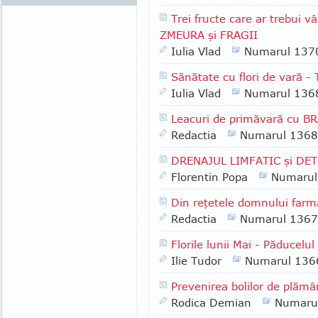
Trei fructe care ar trebui 
ZMEURA şi FRAGII
Iulia Vlad
Numarul 137
Sănătate cu flori de vară - 
Iulia Vlad
Numarul 136
Leacuri de primăvară cu B
Redactia
Numarul 1368
DRENAJUL LIMFATIC şi DE
Florentin Popa
Numarul
Din reţetele domnului farm
Redactia
Numarul 1367
Florile lunii Mai - Păducelul
Ilie Tudor
Numarul 136
Prevenirea bolilor de plămâ
Rodica Demian
Numaru