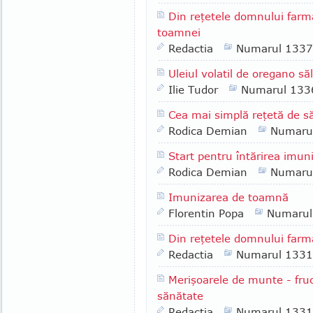
Din reţetele domnului farm
toamnei
Redactia
Numarul 1337
Uleiul volatil de oregano să
Ilie Tudor
Numarul 133
Cea mai simplă reţetă de 
Rodica Demian
Numaru
Start pentru întărirea imuni
Rodica Demian
Numaru
Imunizarea de toamnă
Florentin Popa
Numarul
Din reţetele domnului far
Redactia
Numarul 1331
Merişoarele de munte - fruc
sănătate
Redactia
Numarul 1331