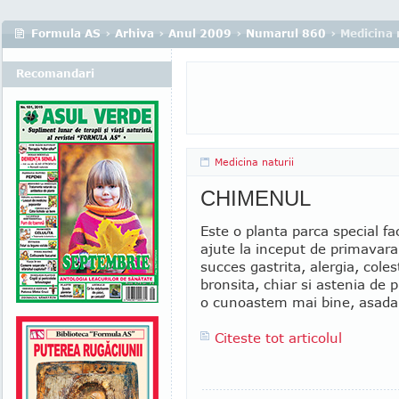
Formula AS
›
Arhiva
›
Anul 2009
›
Numarul 860
› Medicina 
Recomandari
Medicina naturii
CHIMENUL
Este o planta parca special f
ajute la inceput de primavara
succes gastrita, alergia, coles
bronsita, chiar si astenia de 
o cunoastem mai bine, asadar
Citeste tot articolul