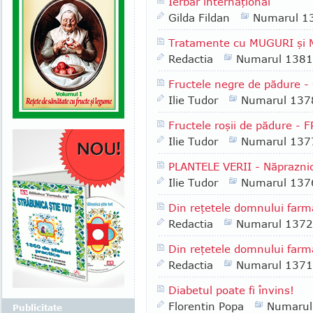
Ierbar internaţional
Gilda Fildan
Numarul 1
Tratamente cu MUGURI şi MLĂ
Redactia
Numarul 1381
Fructele negre de pădure 
Ilie Tudor
Numarul 137
Fructele roşii de pădure -
Ilie Tudor
Numarul 137
PLANTELE VERII - Năpraznic
Ilie Tudor
Numarul 137
Din reţetele domnului farma
Redactia
Numarul 1372
Din reţetele domnului farma
Redactia
Numarul 1371
Diabetul poate fi învins!
Florentin Popa
Numarul
Publicitate