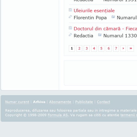
Uleiurile esenţiale
Florentin Popa
Numarul
Doctorul din cămară - Fiecar
Redactia
Numarul 1330
1
2
3
4
5
6
7
›
»
Numar curent
|
Arhiva
|
Abonamente
|
Publicitate
|
Contact
Reproducerea, difuzarea sau folosirea partiala sau in intregime a materialel
Copyright © 1998-2009
Formula AS
. Va rugam sa cititi cu atentie
termenii s