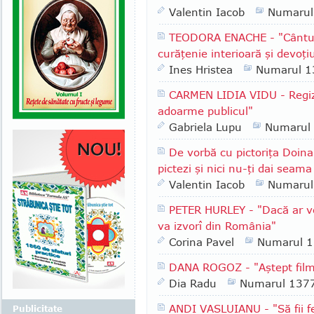
Valentin Iacob
Numarul
TEODORA ENACHE - "Cântul a
curăţenie interioară şi devoţi
Ines Hristea
Numarul 1
CARMEN LIDIA VIDU - Regizo
adoarme publicul"
Gabriela Lupu
Numarul
De vorbă cu pictoriţa Doina
pictezi şi nici nu-ţi dai seam
Valentin Iacob
Numarul
PETER HURLEY - "Dacă ar ve
va izvorî din România"
Corina Pavel
Numarul 
DANA ROGOZ - "Aştept filmu
Dia Radu
Numarul 137
ANDI VASLUIANU - "Să fii fe
Publicitate