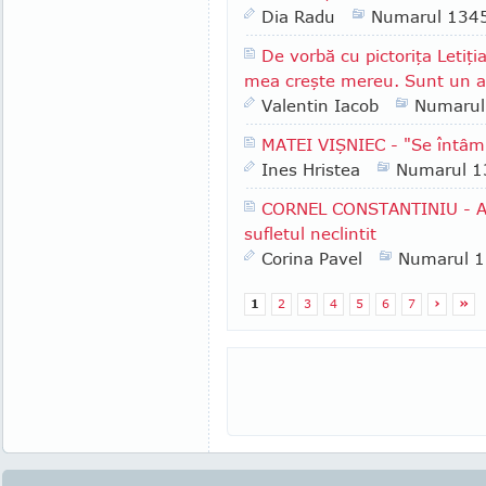
Dia Radu
Numarul 134
De vorbă cu pictoriţa Letiţi
mea creşte mereu. Sunt un al
Valentin Iacob
Numarul
MATEI VIŞNIEC - "Se întâmp
Ines Hristea
Numarul 1
CORNEL CONSTANTINIU - Au
sufletul neclintit
Corina Pavel
Numarul 
1
2
3
4
5
6
7
›
»