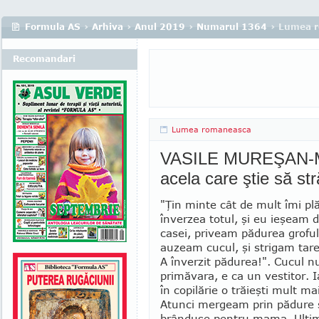
Formula AS
›
Arhiva
›
Anul 2019
›
Numarul 1364
› Lumea 
Recomandari
Lumea romaneasca
VASILE MUREŞAN-MU
acela care ştie să st
"Ţin minte cât de mult îmi pl
înverzea totul, şi eu ieşeam d
casei, priveam pădurea gro­fu
auzeam cucul, şi strigam ta
A înverzit pădurea!". Cucul nu
primăvara, e ca un vestitor. 
în copilărie o trăieşti mult ma
Atunci mer­geam prin pădure
brân­duşe pentru mama. Ultim