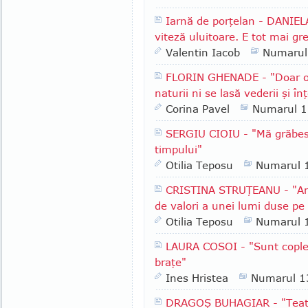
Iarnă de porţelan - DANIEL
viteză uluitoare. E tot mai gr
Valentin Iacob
Numarul
FLORIN GHENADE - "Doar o 
naturii ni se lasă vederii şi înţ
Corina Pavel
Numarul 
SERGIU CIOIU - "Mă grăbesc
timpului"
Otilia Teposu
Numarul 
CRISTINA STRUŢEANU - "Am 
de valori a unei lumi duse pe
Otilia Teposu
Numarul 
LAURA COSOI - "Sunt copleşit
braţe"
Ines Hristea
Numarul 1
DRAGOŞ BUHAGIAR - "Teatru