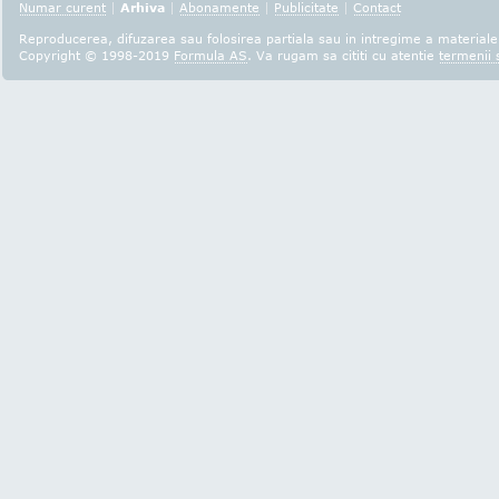
Numar curent
|
Arhiva
|
Abonamente
|
Publicitate
|
Contact
Reproducerea, difuzarea sau folosirea partiala sau in intregime a materialel
Copyright © 1998-2019
Formula AS
. Va rugam sa cititi cu atentie
termenii s