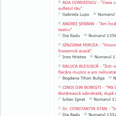
ADA CONDEESCU - "Ceea ce e
sufletul tău"
Gabriela Lupu
Numarul
ANDREI ŞERBAN - "Am încă u
teatru"
Dia Radu
Numarul 135
SÎNZIANA MIRCEA - "Oriun
înseamnă acasă"
Ines Hristea
Numarul 1
RALUCA BLEJUŞCĂ - "Într-o 
flacăra muzicii a ars neînceta
Bogdana Tihon Buliga
N
CINOI DIN BOBEŞTI - "Mă î
lăutărească adevărată, după 
Iulian Ignat
Numarul 1
Dr. CONSTANTIN STAN - "Id
Dia Radu
Numarul 135