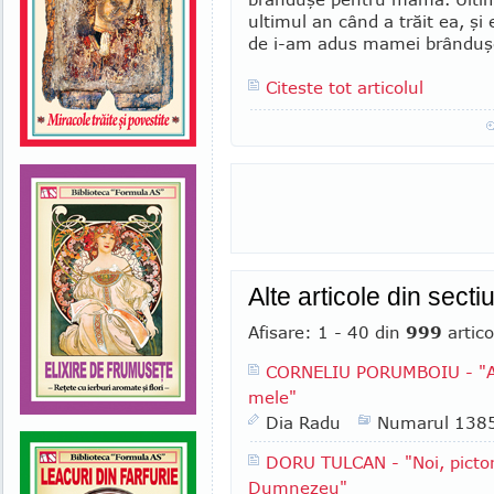
ultimul an când a trăit ea, ş
de i-am adus mamei brân­duşe
Citeste tot articolul
Alte articole din se
Afisare: 1 - 40 din
999
artico
CORNELIU PORUMBOIU - "Am 
mele"
Dia Radu
Numarul 138
DORU TULCAN - "Noi, pictori
Dumnezeu"