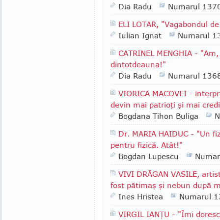
Dia Radu
Numarul 137
ELI LOTAR, "Vagabondul de 
Iulian Ignat
Numarul 1
CATRINEL MENGHIA - "Am, în
dintotdeauna!"
Dia Radu
Numarul 136
VIORICA MACOVEI - interpr
devin mai patrioţi şi mai cred
Bogdana Tihon Buliga
N
Dr. MARIA HAIDUC - "Un fiz
pentru fizică. Atât!"
Bogdan Lupescu
Numar
VIVI DRĂGAN VASILE, artist
fost pătimaş şi nebun după m
Ines Hristea
Numarul 1
VIRGIL IANŢU - "Îmi doresc