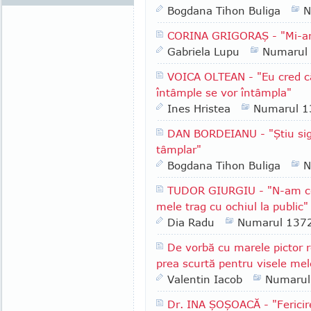
Bogdana Tihon Buliga
N
CORINA GRIGORAŞ - "Mi-ar p
Gabriela Lupu
Numarul
VOICA OLTEAN - "Eu cred că 
întâmple se vor întâmpla"
Ines Hristea
Numarul 1
DAN BORDEIANU - "Ştiu sig
tâmplar"
Bogdana Tihon Buliga
N
TUDOR GIURGIU - "N-am ce f
mele trag cu ochiul la public"
Dia Radu
Numarul 137
De vorbă cu marele pictor
prea scurtă pentru visele mel
Valentin Iacob
Numarul
Dr. INA ŞOŞOACĂ - "Fericir