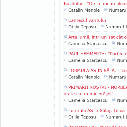
Buzăului - "De la noi nu plea
Catalin Manole
Numaru
Cântecul vântului
Otilia Teposu
Numarul 
Arta lumii, într-un sat cât 
Camelia Starcescu
Num
PAUL HEMMERTH: "Partea me
Camelia Starcescu
Num
FORMULA AS ÎN SĂLAJ - Com
Catalin Manole
Numaru
PRIMARII NOŞTRI - NORBERT
arate ca un mic orăşel"
Camelia Starcescu
Num
Formula AS în Sălaj: Lelea I
Otilia Teposu
Numarul 