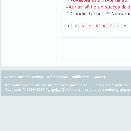
Povestea unui izvor de au
«Aur'a» să fie un succes de su
Claudiu Tarziu
Numarul
1
2
3
4
5
6
7
›
»
Numar curent
|
Arhiva
|
Abonamente
|
Publicitate
|
Contact
Reproducerea, difuzarea sau folosirea partiala sau in intregime a materialel
Copyright © 1998-2019
Formula AS
. Va rugam sa cititi cu atentie
termenii s