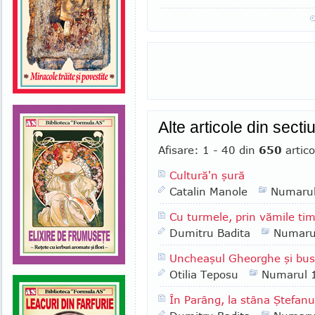
Alte articole din sect
Afisare: 1 - 40 din
650
artico
Cultură'n şură
Catalin Manole
Numaru
Cu turmele, prin vămile tim
Dumitru Badita
Numaru
Uncheaşul Gheorghe şi bus
Otilia Teposu
Numarul 
În Parâng, la stâna Ştefanu