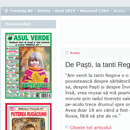
Formula AS
›
Arhiva
›
Anul 2019
›
Numarul 1364
› Acasa
Recomandari
Acasa
De Paşti, la tanti Re
"Am venit la tanti Regina s-o
poves­tească despre sărbătoril
sa, despre Paşti şi despre Înv
însă, vrea musai să mă poart
minute prin iadul tinereţii sal
pe-acolo trece drumul spre ori
Avea doar 18 ani când a fost 
Rusia, fără să ştie de ce."
Citeste tot articolul