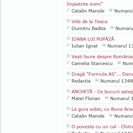
împietrite inimi"
Catalin Manole
Numaru
Viile de la Teaca
Dumitru Badita
Numaru
IOANA LUI PUPĂZĂ
Iulian Ignat
Numarul 1
Veşti bune despre România
Camelia Starcescu
Num
Dragă "Formula AS"... Daruri
Redactia
Numarul 1348
ANCHETĂ - Ce bucurii aştept
Matei Florian
Numarul 
La gura sobei, cu Buna Ana 
Catalin Manole
Numaru
O poveste cu un cal - Chitr