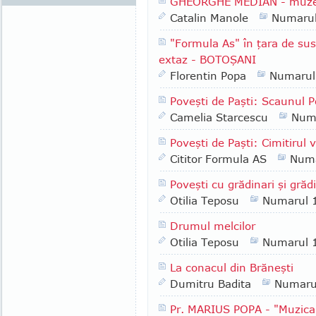
GHEORGHE MEDIAN - muzeogr
Catalin Manole
Numaru
"Formula As" în ţara de sus
extaz - BOTOŞANI
Florentin Popa
Numarul
Poveşti de Paşti: Scaunul Po
Camelia Starcescu
Num
Poveşti de Paşti: Cimitirul 
Cititor Formula AS
Numa
Poveşti cu grădinari şi grădi
Otilia Teposu
Numarul 
Drumul melcilor
Otilia Teposu
Numarul 
La conacul din Brăneşti
Dumitru Badita
Numaru
Pr. MARIUS POPA - "Muzica 