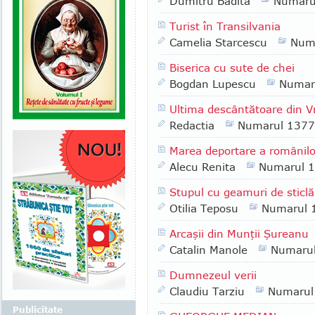
Dumitru Badita
Numaru
Turist în Transilvania
Camelia Starcescu
Num
Biserica cu sute de chei
Bogdan Lupescu
Numar
Ultima descântătoare din 
Redactia
Numarul 1377
Marea deportare a românilo
Alecu Renita
Numarul 
Stupul cu geamuri de sticlă
Otilia Teposu
Numarul 
Arcaşii din Munţii Şureanu
Catalin Manole
Numaru
Dumnezeul verii
Claudiu Tarziu
Numarul
Publicitate