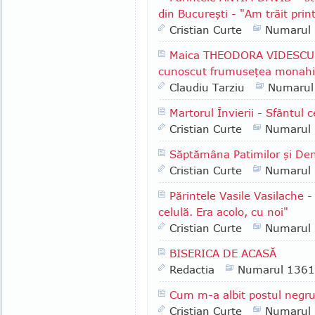
din Bucureşti - "Am trăit print
Cristian Curte
Numarul
Maica THEODORA VIDESCU -
cunoscut frumuseţea monahis
Claudiu Tarziu
Numarul
Martorul Învierii - Sfântul
Cristian Curte
Numarul
Săptămâna Patimilor şi Den
Cristian Curte
Numarul
Părintele Vasile Vasilache -
celulă. Era acolo, cu noi"
Cristian Curte
Numarul
BISERICA DE ACASĂ
Redactia
Numarul 1361
Cum m-a albit postul negr
Cristian Curte
Numarul