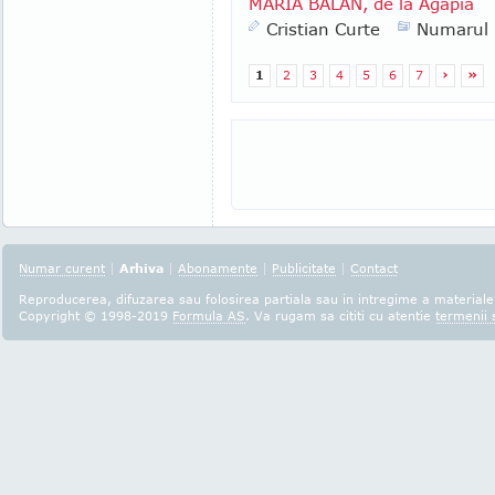
MARIA BĂLAN, de la Agapia
Cristian Curte
Numarul
1
2
3
4
5
6
7
›
»
Numar curent
|
Arhiva
|
Abonamente
|
Publicitate
|
Contact
Reproducerea, difuzarea sau folosirea partiala sau in intregime a materialel
Copyright © 1998-2019
Formula AS
. Va rugam sa cititi cu atentie
termenii s