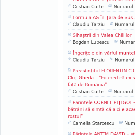
Cristian Curte
Numarul
Formula AS în Ţara de Sus 
Claudiu Tarziu
Numarul
Sihaştrii din Valea Chiliilor
Bogdan Lupescu
Numar
Îngeriţele din vârful munte
Claudiu Tarziu
Numarul
Preasfinţitul FLORENTIN CR
Cluj-Gherla - "Eu cred că exis
faţă de România"
Cristian Curte
Numarul
Părintele CORNEL PIŢIGOI -
bătrâni să simtă că aici e ac
rostul"
Camelia Starcescu
Num
Părintele ANTIM DAVID - st