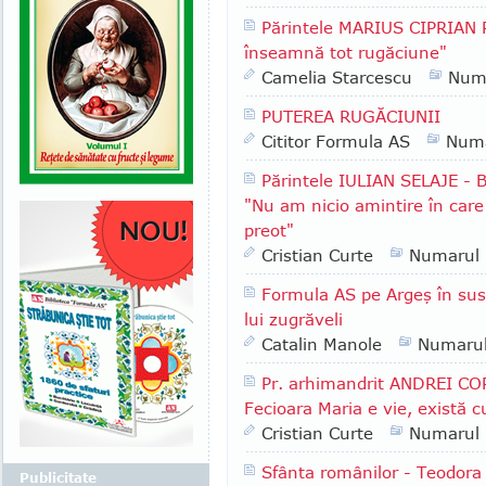
Părintele MARIUS CIPRIAN 
înseamnă tot rugăciune"
Camelia Starcescu
Num
PUTEREA RUGĂCIUNII
Cititor Formula AS
Numa
Părintele IULIAN SELAJE - B
"Nu am nicio amintire în care 
preot"
Cristian Curte
Numarul
Formula AS pe Argeş în sus:
lui zugrăveli
Catalin Manole
Numaru
Pr. arhimandrit ANDREI COR
Fecioara Maria e vie, există 
Cristian Curte
Numarul
Sfânta românilor - Teodora 
Publicitate