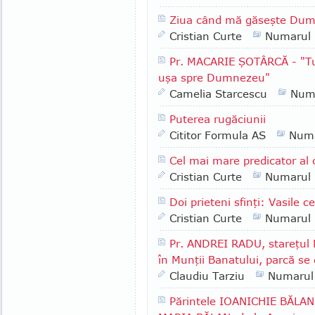
Ziua când mă găseşte Du
Cristian Curte
Numarul
Pr. MACARIE ŞOTÂRCĂ - "Tu a
uşa spre Dumnezeu"
Camelia Starcescu
Num
Puterea rugăciunii
Cititor Formula AS
Numa
Cel mai mare predicator al
Cristian Curte
Numarul
Doi prieteni sfinţi: Vasile c
Cristian Curte
Numarul
Pr. ANDREI RADU, stareţul 
în Munţii Banatului, parcă se 
Claudiu Tarziu
Numarul
Părintele IOANICHIE BĂLAN, 