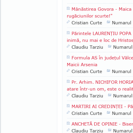
Mânăstirea Govora - Maica
rugăciunilor scurte!"
Cristian Curte
Numarul
Părintele LAURENŢIU POPA -
inimă, nu mai e loc de Hristo
Claudiu Tarziu
Numarul
Formula AS în judeţul Vâlcea
Maicii Arsenia
Cristian Curte
Numarul
Pr. Arhim. NICHIFOR HORIA 
atare într-un om, este o reali
Claudiu Tarziu
Numarul
MARTIRI AI CREDINŢEI - P
Cristian Curte
Numarul
ANCHETĂ DE OPINIE - Biser
Claudiu Tarziu
Numarul