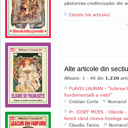
păstorirea cre­dincioşilor din 
Citeste tot articolul
Alte articole din secti
Afisare: 1 - 40 din
1.220
arti
FLAVIU LAURAN - "Iubirea l
fundamentală a vieţii"
Cristian Curte
Numarul
Pr. JOSEF MOES - Olanda - "
fericit când cineva înţelege a
Claudiu Tarziu
Numarul