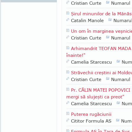
Cristian Curte
Numarul
Şirul minunilor de la Mânăs
Catalin Manole
Numaru
Un om în marginea veşnici
Cristian Curte
Numarul
Arhimandrit TEOFAN MADA -
înainte!"
Camelia Starcescu
Num
Străvechii creştini ai Moldo
Cristian Curte
Numarul
Pr. CĂLIN MATEI POPOVICI -
mergi să slujeşti ca preot"
Camelia Starcescu
Num
Puterea rugăciunii
Cititor Formula AS
Numa
Formula AS în Ţara de Sus 