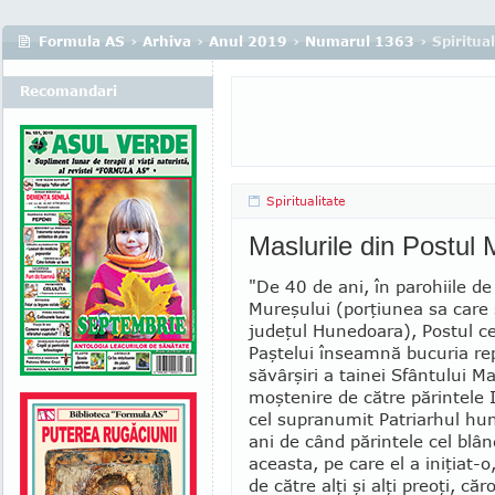
Formula AS
›
Arhiva
›
Anul 2019
›
Numarul 1363
› Spiritual
Recomandari
Spiritualitate
Maslurile din Postul
"De 40 de ani, în parohiile de
Mureşului (porţiunea sa care 
judeţul Hunedoara), Pos­tul ce
Paştelui înseamnă bucuria re
săvârşiri a tainei Sfântului Ma
moştenire de către părintele
cel supranumit Patriarhul hun
ani de când părintele cel blând
aceasta, pe care el a iniţiat-
de către alţi şi alţi preoţi, căr