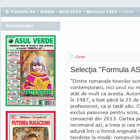
Formula AS
›
Arhiva
›
Anul 2019
›
Numarul 1361
› Carte
Recomandari
Carte
Selecţia "Formula AS
"Dintre romanele tinerilor scri­i
contemporani, nici unul nu m
atât de mult ca acesta. Autoru
în 1987, a fost până la 25 de
profesionist, ca şi tatăl său.
exclus pasiunea pentru scris, 
con­sa­crat din 2013. Cartea p
recomand azi, a treia şi cea 
adună într-o formă ori­ginală
tendinţe la modă: romanul bio­g