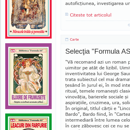
autoficţiunea, in­vestigarea u
Citeste tot articolul
Carte
Selecţia "Formula AS
"Vă recomand azi un roman p
uimitor pe atât de lizibil. Uim
inventivitatea lui George Sau
trata subiectul cel mai dramat
ţesând în jurul ei, în mod inte
ritual, temele romaneşti clasi
vinovăţia, barierele sociale şi 
aspiraţiile, cruzimea, ura, sol
În original, titlul cărţii e "Lin
Bardo", Bardo fiind, în "Carte
intermediară între lumea celor 
în care zăbovesc cei ce nu se