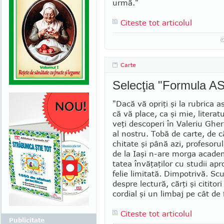
urmă."
Citeste tot articolul
Carte
Selecţia "Formula AS
"Dacă vă opriţi şi la rubrica 
că vă place, ca şi mie, literat
veţi descoperi în Valeriu Ghe
al nostru. Tobă de carte, de că
chitate şi până azi, profesorul
de la Iaşi n-are morga academ
tatea învăţaţilor cu studii ap
felie limitată. Dimpotrivă. Scu
despre lectură, cărţi şi cititor
cordial şi un limbaj pe cât de 
Citeste tot articolul
Publicitate