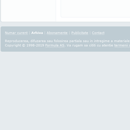
Numar curent
|
Arhiva
|
Abonamente
|
Publicitate
|
Contact
Reproducerea, difuzarea sau folosirea partiala sau in intregime a materialel
Copyright © 1998-2019
Formula AS
. Va rugam sa cititi cu atentie
termenii s