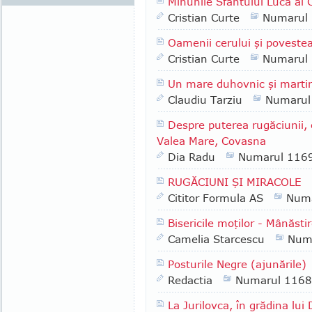
Minunile Sfântului Luca al 
Cristian Curte
Numarul
Oamenii cerului şi povestea 
Cristian Curte
Numarul
Un mare duhovnic şi marti
Claudiu Tarziu
Numarul
Despre puterea rugăciunii,
Valea Mare, Covasna
Dia Radu
Numarul 116
RUGĂCIUNI ŞI MIRACOLE
Cititor Formula AS
Numa
Bisericile moţilor - Mânăst
Camelia Starcescu
Num
Posturile Negre (ajunările)
Redactia
Numarul 1168
La Jurilovca, în grădina l