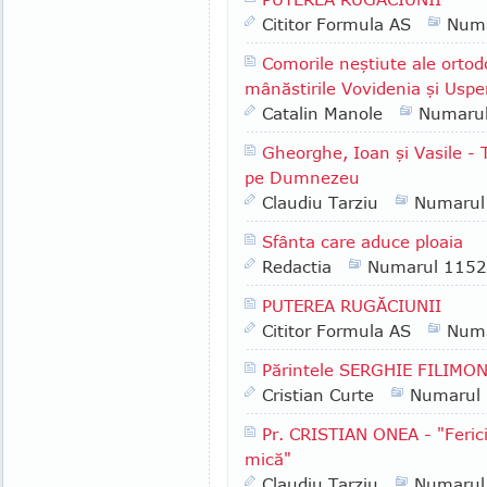
Cititor Formula AS
Numa
Comorile neştiute ale ortodo
mânăstirile Vovidenia şi Uspe
Catalin Manole
Numaru
Gheorghe, Ioan şi Vasile - 
pe Dumnezeu
Claudiu Tarziu
Numarul
Sfânta care aduce ploaia
Redactia
Numarul 1152
PUTEREA RUGĂCIUNII
Cititor Formula AS
Numa
Părintele SERGHIE FILIMONO
Cristian Curte
Numarul
Pr. CRISTIAN ONEA - "Ferici
mică"
Claudiu Tarziu
Numarul