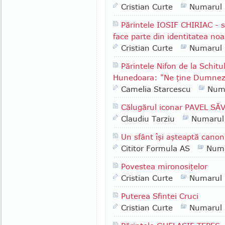
Cristian Curte
Numarul
Părintele IOSIF CHIRIAC - s
face parte din identitatea noa
Cristian Curte
Numarul
Părintele Nifon de la Schitu
Hunedoara: "Ne ţine Dumneze
Camelia Starcescu
Num
Călugărul iconar PAVEL SĂ
Claudiu Tarziu
Numarul
Un sfânt îşi aşteaptă can
Cititor Formula AS
Numa
Povestea mironosiţelor
Cristian Curte
Numarul
Puterea Sfintei Cruci
Cristian Curte
Numarul