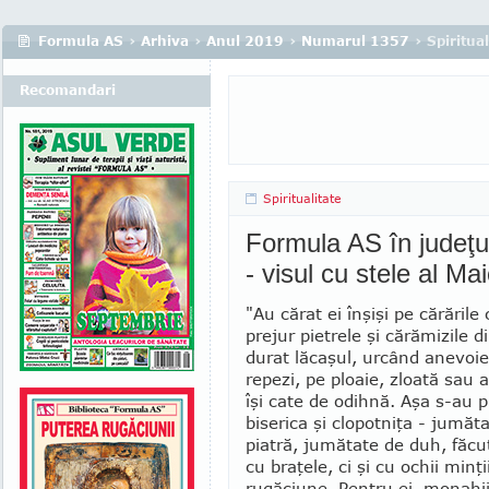
Formula AS
›
Arhiva
›
Anul 2019
›
Numarul 1357
› Spiritual
Recomandari
Spiritualitate
Formula AS în judeţu
- visul cu stele al Mai
"Au cărat ei înşişi pe cărările
prejur pietrele şi cărămizile d
durat lăcaşul, urcând anevoie 
repezi, pe ploaie, zloată sau a
îşi cate de odihnă. Aşa s-au 
biserica şi clo­pot­niţa - jumăt
piatră, jumătate de duh, făc
cu braţele, ci şi cu ochii minţii
rugăciune. Pentru ei, monahii