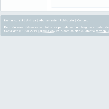
Numar curent
|
Arhiva
|
Abonamente
|
Publicitate
|
Contact
Reproducerea, difuzarea sau folosirea partiala sau in intregime a materialel
Copyright © 1998-2019
Formula AS
. Va rugam sa cititi cu atentie
termenii s