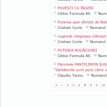
POVEŞTI CU ÎNGERI
Cititor Formula AS
Numa
Puterea apei sfinţite de Bo
Cristian Curte
Numarul
Legende religioase vlăheşti:
Cristian Curte
Numarul
PUTEREA RUGĂCIUNII
Cititor Formula AS
Numa
Părintele PANTELIMON ŞUŞN
"Sărbătorile sunt porţi către 
Claudiu Tarziu
Numarul
«
‹
4
5
6
7
8
9
10