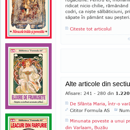
ridicat nicio chilie, rămânând 
codri, ca nişte sălbăticiuni, p
săpate în pământ sau peşteri
Citeste tot articolul
Alte articole din secti
Afisare: 241 - 280 din
1.220
De Sfânta Maria, într-o var
Cititor Formula AS
Numa
Minunata poveste a unui pr
din Varlaam, Buzău