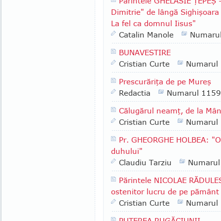
Părintele GHELASIE ŢEPEŞ - 
Dimitrie" de lângă Sighişoara 
La fel ca domnul Iisus"
Catalin Manole
Numaru
BUNAVESTIRE
Cristian Curte
Numarul
Prescurăriţa de pe Mureş
Redactia
Numarul 1159
Călugărul neamţ, de la Mân
Cristian Curte
Numarul
Pr. GHEORGHE HOLBEA: "Oam
duhului"
Claudiu Tarziu
Numarul
Părintele NICOLAE RĂDULESC
ostenitor lucru de pe pământ 
Cristian Curte
Numarul
PUTEREA RUGĂCIUNII