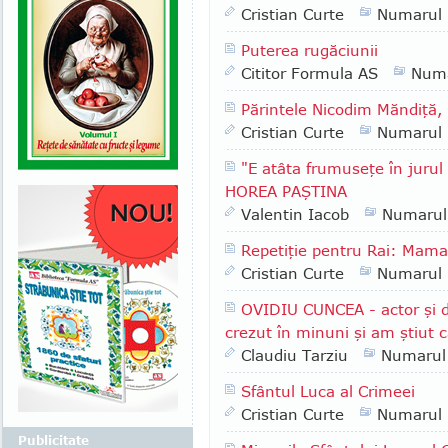
Cristian Curte
Numarul
Puterea rugăciunii
Cititor Formula AS
Numa
Părintele Nicodim Măndiţă, 
Cristian Curte
Numarul
"E atâta frumuseţe în jurul
HOREA PAŞTINA
Valentin Iacob
Numarul
Repetiţie pentru Rai: Mam
Cristian Curte
Numarul
OVIDIU CUNCEA - actor şi 
crezut în minuni şi am ştiut 
Claudiu Tarziu
Numarul
Sfântul Luca al Crimeei
Cristian Curte
Numarul
Publicitate