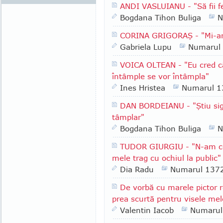
ANDI VASLUIANU - "Să fii fe
Bogdana Tihon Buliga
N
CORINA GRIGORAŞ - "Mi-ar p
Gabriela Lupu
Numarul
VOICA OLTEAN - "Eu cred că 
întâmple se vor întâmpla"
Ines Hristea
Numarul 1
DAN BORDEIANU - "Ştiu sig
tâmplar"
Bogdana Tihon Buliga
N
TUDOR GIURGIU - "N-am ce f
mele trag cu ochiul la public"
Dia Radu
Numarul 137
De vorbă cu marele pictor
prea scurtă pentru visele mel
Valentin Iacob
Numarul