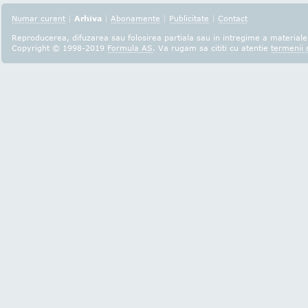
Numar curent
|
Arhiva
|
Abonamente
|
Publicitate
|
Contact
Reproducerea, difuzarea sau folosirea partiala sau in intregime a materialel
Copyright © 1998-2019
Formula AS
. Va rugam sa cititi cu atentie
termenii s