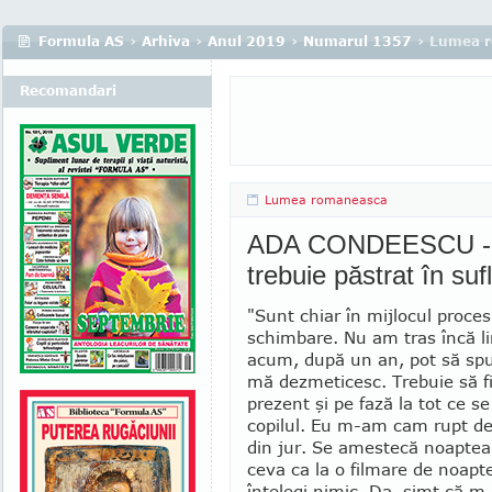
Formula AS
›
Arhiva
›
Anul 2019
›
Numarul 1357
› Lumea 
Recomandari
Lumea romaneasca
ADA CONDEESCU - "C
trebuie păstrat în sufl
"Sunt chiar în mij­locul proces
schimbare. Nu am tras încă li
acum, după un an, pot să spu
mă dez­meticesc. Trebuie să f
prezent şi pe fază la tot ce s
copilul. Eu m-am cam rupt de 
din jur. Se amestecă noaptea
ceva ca la o filmare de noapt
înţelegi ni­mic. Da, simt că 