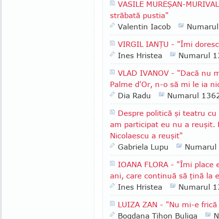
VASILE MUREŞAN-MURIVALE -
străbată pustia"
Valentin Iacob
Numarul
VIRGIL IANŢU - "Îmi doresc
Ines Hristea
Numarul 1
VLAD IVANOV - "Dacă nu m
Palme d'Or, n-o să mi le ia n
Dia Radu
Numarul 136
Despre politică şi teatru c
am participat eu nu a reuşit. 
Nicolaescu a reuşit"
Gabriela Lupu
Numarul
IOANA FLORA - "Îmi place 
ani, care continuă să ţină la 
Ines Hristea
Numarul 1
LUIZA ZAN - "Nu mi-e frică
Bogdana Tihon Buliga
N