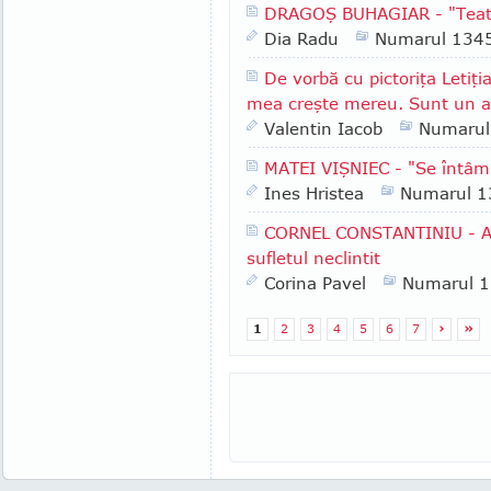
DRAGOŞ BUHAGIAR - "Teatru
Dia Radu
Numarul 134
De vorbă cu pictoriţa Letiţi
mea creşte mereu. Sunt un al
Valentin Iacob
Numarul
MATEI VIŞNIEC - "Se întâmp
Ines Hristea
Numarul 1
CORNEL CONSTANTINIU - Au
sufletul neclintit
Corina Pavel
Numarul 
1
2
3
4
5
6
7
›
»