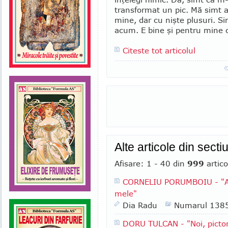
transformat un pic. Mă simt a
mine, dar cu nişte plusuri. S
acum. E bine şi pentru mine 
Citeste tot articolul
Alte articole din se
Afisare: 1 - 40 din
999
artico
CORNELIU PORUMBOIU - "Am 
mele"
Dia Radu
Numarul 138
DORU TULCAN - "Noi, pictori