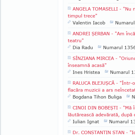
ANGELA TOMASELLI - "Nu mă
timpul trece"
Valentin Iacob
Numarul
ANDREI ŞERBAN - "Am încă u
teatru"
Dia Radu
Numarul 135
SÎNZIANA MIRCEA - "Oriun
înseamnă acasă"
Ines Hristea
Numarul 1
RALUCA BLEJUŞCĂ - "Într-o 
flacăra muzicii a ars neînceta
Bogdana Tihon Buliga
N
CINOI DIN BOBEŞTI - "Mă î
lăutărească adevărată, după 
Iulian Ignat
Numarul 1
Dr. CONSTANTIN STAN - "Id