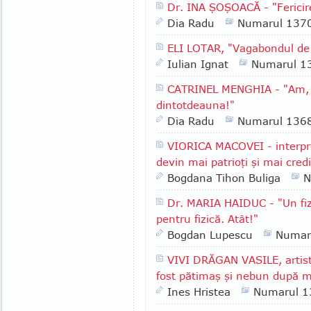
Dr. INA ŞOŞOACĂ - "Fericir
Dia Radu
Numarul 137
ELI LOTAR, "Vagabondul de 
Iulian Ignat
Numarul 1
CATRINEL MENGHIA - "Am, în
dintotdeauna!"
Dia Radu
Numarul 136
VIORICA MACOVEI - interpr
devin mai patrioţi şi mai cred
Bogdana Tihon Buliga
N
Dr. MARIA HAIDUC - "Un fiz
pentru fizică. Atât!"
Bogdan Lupescu
Numar
VIVI DRĂGAN VASILE, artist
fost pătimaş şi nebun după m
Ines Hristea
Numarul 1