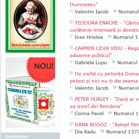
Dumnezeu"
Valentin Iacob
Numarul
TEODORA ENACHE - "Cântul a
curăţenie interioară şi devoţi
Ines Hristea
Numarul 1
CARMEN LIDIA VIDU - Regizo
adoarme publicul"
Gabriela Lupu
Numarul
De vorbă cu pictoriţa Doina
pictezi şi nici nu-ţi dai seam
Valentin Iacob
Numarul
PETER HURLEY - "Dacă ar ve
va izvorî din România"
Corina Pavel
Numarul 
DANA ROGOZ - "Aştept filmu
Dia Radu
Numarul 137
Publicitate