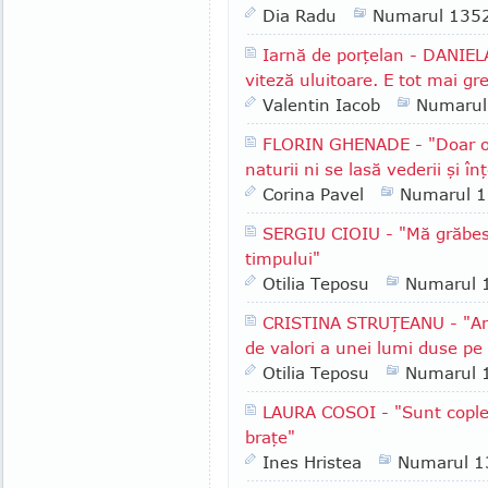
Dia Radu
Numarul 135
Iarnă de porţelan - DANIEL
viteză uluitoare. E tot mai gr
Valentin Iacob
Numarul
FLORIN GHENADE - "Doar o 
naturii ni se lasă vederii şi înţ
Corina Pavel
Numarul 
SERGIU CIOIU - "Mă grăbesc
timpului"
Otilia Teposu
Numarul 
CRISTINA STRUŢEANU - "Am 
de valori a unei lumi duse pe
Otilia Teposu
Numarul 
LAURA COSOI - "Sunt copleşit
braţe"
Ines Hristea
Numarul 1