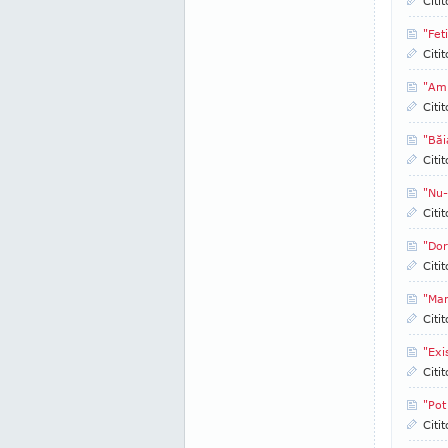
Citi
"Fet
Citi
"Am 
Citi
"Băi
Citi
"Nu-
Citi
"Dor
Citi
"Mam
Citi
"Exi
Citi
"Pot
Citi