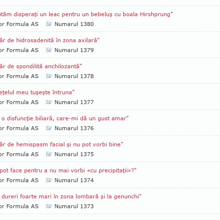
tăm disperaţi un leac pentru un bebeluş cu boala Hirshprung"
tor Formula AS
Numarul 1380
ăr de hidrosadenită în zona axilară"
tor Formula AS
Numarul 1379
ăr de spondilită anchilozantă"
tor Formula AS
Numarul 1378
eţelul meu tuşeşte întruna"
tor Formula AS
Numarul 1377
o disfuncţie biliară, care-mi dă un gust amar"
tor Formula AS
Numarul 1376
ăr de hemispasm facial şi nu pot vorbi bine"
tor Formula AS
Numarul 1375
pot face pentru a nu mai vorbi «cu precipitaţii»?"
tor Formula AS
Numarul 1374
dureri foarte mari în zona lombară şi la genunchi"
tor Formula AS
Numarul 1373