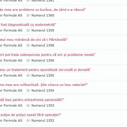
tor Formula AS
Numarul 1361
iţa mea are probleme cu burtica, de când s-a născut"
tor Formula AS
Numarul 1360
fost diagnosticată cu endometrită"
tor Formula AS
Numarul 1359
atul meu mănâncă de zici că-i Flămânzilă"
tor Formula AS
Numarul 1358
mi pot trata osteoporoza pentru că am şi probleme renale"
tor Formula AS
Numarul 1356
esc un tratament pentru spondiloză cervicală şi dorsală"
tor Formula AS
Numarul 1355
a mea are colibaciloză. Ştie cineva un leac naturist?"
tor Formula AS
Numarul 1354
stă leac pentru schizofrenie paranoidă?"
tor Formula AS
Numarul 1353
 scăpa de polipii nazali fără operaţie?"
tor Formula AS
Numarul 1352