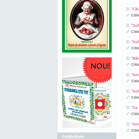
"Cău
Citi
"Suf
Citi
"Suf
Citi
"Băi
Citi
"Am 
Citi
"Suf
Citi
"Ce 
Citi
"Am 
Citi
Publicitate