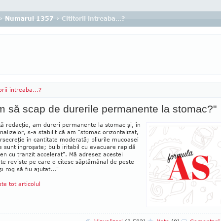
›
Numarul 1357
› Cititorii intreaba...?
orii intreaba...?
 să scap de durerile permanente la stomac?"
ă redacţie, am dureri permanente la stomac şi, în
alizelor, s-a stabilit că am "stomac orizontalizat,
r­se­creţie în canti­tate moderată; pliurile mucoasei
e sunt îngroşate; bulb iritabil cu evacuare rapidă
en cu tranzit accelerat". Mă adresez acestei
te reviste pe care o citesc săptămânal de peste
şi rog să fiu ajutat..."
ste tot articolul