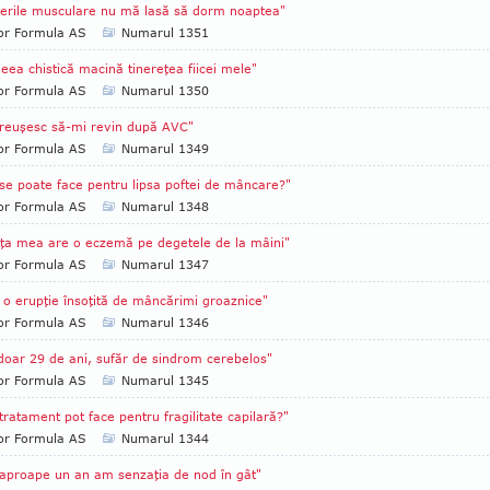
erile musculare nu mă lasă să dorm noaptea"
tor Formula AS
Numarul 1351
eea chistică macină tinereţea fiicei mele"
tor Formula AS
Numarul 1350
reuşesc să-mi revin după AVC"
tor Formula AS
Numarul 1349
se poate face pentru lipsa poftei de mâncare?"
tor Formula AS
Numarul 1348
iţa mea are o eczemă pe degetele de la mâini"
tor Formula AS
Numarul 1347
o erupţie însoţită de mâncărimi groaznice"
tor Formula AS
Numarul 1346
doar 29 de ani, sufăr de sindrom cerebelos"
tor Formula AS
Numarul 1345
tratament pot face pentru fragilitate capilară?"
tor Formula AS
Numarul 1344
aproape un an am senzaţia de nod în gât"