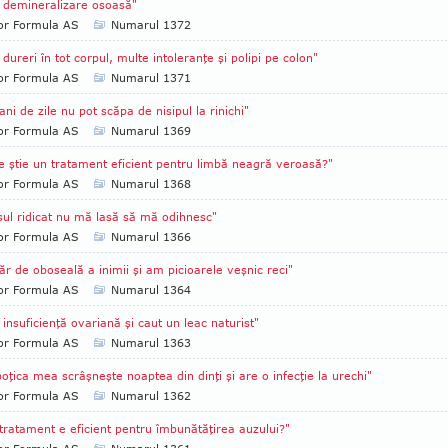
demineralizare osoasă"
tor Formula AS
Numarul 1372
dureri în tot corpul, multe intoleranţe şi polipi pe colon"
tor Formula AS
Numarul 1371
ani de zile nu pot scăpa de nisipul la rinichi"
tor Formula AS
Numarul 1369
e ştie un tratament eficient pentru limbă neagră veroasă?"
tor Formula AS
Numarul 1368
sul ridicat nu mă lasă să mă odihnesc"
tor Formula AS
Numarul 1366
ăr de oboseală a inimii şi am picioarele veşnic reci"
tor Formula AS
Numarul 1364
insuficienţă ovariană şi caut un leac naturist"
tor Formula AS
Numarul 1363
oţica mea scrâşneşte noaptea din dinţi şi are o infecţie la urechi"
tor Formula AS
Numarul 1362
tratament e eficient pentru îmbunătăţirea auzului?"