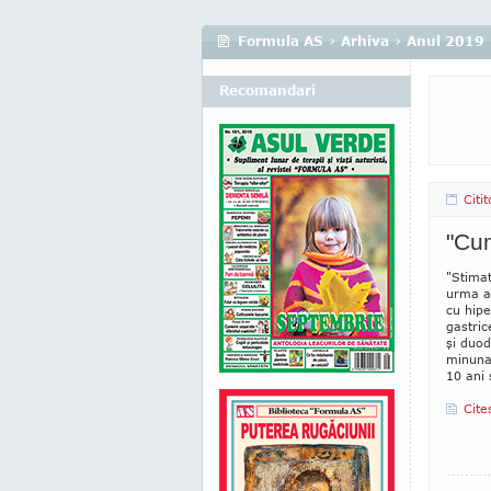
Formula AS
›
Arhiva
›
Anul 2019
Recomandari
Citit
"Cum
"Stimat
urma an
cu hipe
gastric
şi duod
minuna
10 ani 
Cite