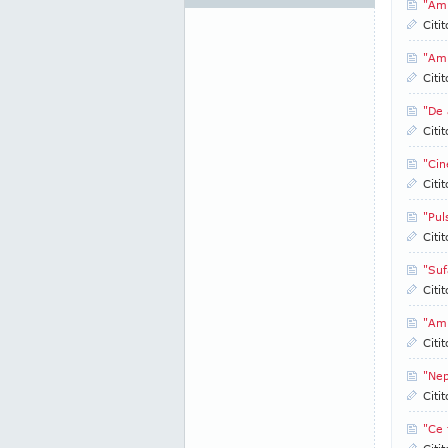
"Am 
Citi
"Am 
Citi
"De 
Citi
"Cin
Citi
"Pul
Citi
"Suf
Citi
"Am 
Citi
"Nep
Citi
"Ce 