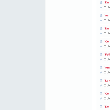
"Dur
Citi
"Acn
Citi
"Nu 
Citi
"Ce 
Citi
"Fet
Citi
"Am 
Citi
"La 
Citi
"Ce 
Citi
"De 