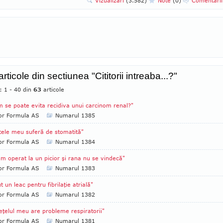
Vizualizari
(3.582)
Note
(0)
Comentari
articole din sectiunea "Cititorii intreaba...?"
: 1 - 40 din
63
articole
 se poate evita recidiva unui carcinom renal?"
tor Formula AS
Numarul 1385
tele meu suferă de stomatită"
tor Formula AS
Numarul 1384
m operat la un picior şi rana nu se vindecă"
tor Formula AS
Numarul 1383
t un leac pentru fibrilaţie atrială"
tor Formula AS
Numarul 1382
eţelul meu are probleme respiratorii"
tor Formula AS
Numarul 1381