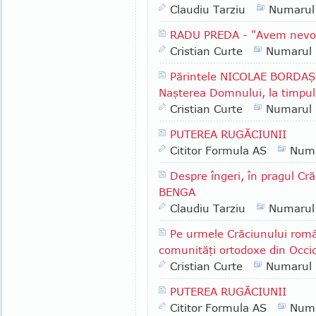
Claudiu Tarziu
Numarul
RADU PREDA - "Avem nevoie 
Cristian Curte
Numarul
Părintele NICOLAE BORDAŞIU
Naşterea Domnului, la timpul 
Cristian Curte
Numarul
PUTEREA RUGĂCIUNII
Cititor Formula AS
Numa
Despre îngeri, în pragul Cră
BENGA
Claudiu Tarziu
Numarul
Pe urmele Crăciunului româ
comunităţi ortodoxe din Occi
Cristian Curte
Numarul
PUTEREA RUGĂCIUNII
Cititor Formula AS
Numa