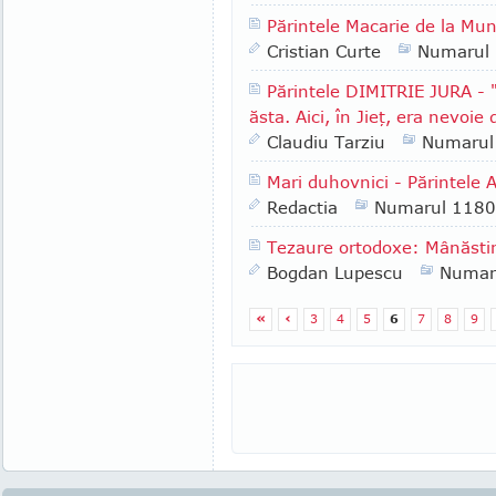
Părintele Macarie de la Mun
Cristian Curte
Numarul
Părintele DIMITRIE JURA - "
ăsta. Aici, în Jieţ, era nevoie
Claudiu Tarziu
Numarul
Mari duhovnici - Părintel
Redactia
Numarul 1180
Tezaure ortodoxe: Mânăsti
Bogdan Lupescu
Numar
«
‹
3
4
5
6
7
8
9