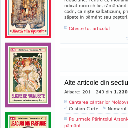
ridicat nicio chilie, rămânând 
codri, ca nişte sălbăticiuni, p
săpate în pământ sau peşteri
Citeste tot articolul
Alte articole din secti
Afisare: 201 - 240 din
1.220
Cântarea cântărilor Moldove
Cristian Curte
Numarul
Pe urmele Părintelui Arseni
pământ