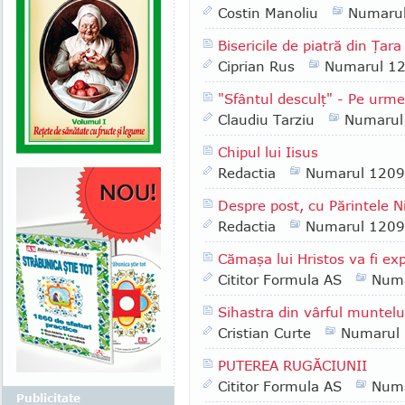
Costin Manoliu
Numaru
Bisericile de piatră din Ţar
Ciprian Rus
Numarul 1
"Sfântul desculţ" - Pe ur
Claudiu Tarziu
Numarul
Chipul lui Iisus
Redactia
Numarul 1209
Despre post, cu Părintele 
Redactia
Numarul 1209
Cămaşa lui Hristos va fi exp
Cititor Formula AS
Numa
Sihastra din vârful muntelu
Cristian Curte
Numarul
PUTEREA RUGĂCIUNII
Cititor Formula AS
Numa
Publicitate