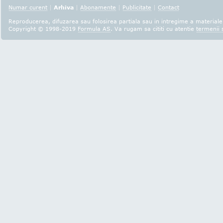
Numar curent
|
Arhiva
|
Abonamente
|
Publicitate
|
Contact
Reproducerea, difuzarea sau folosirea partiala sau in intregime a materialel
Copyright © 1998-2019
Formula AS
. Va rugam sa cititi cu atentie
termenii s