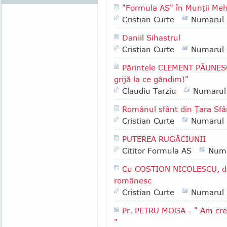
"Formula AS" în Munţii Meh
Cristian Curte
Numarul
Daniil Sihastrul
Cristian Curte
Numarul
Părintele CLEMENT PĂUNESC
grijă la ce gândim!"
Claudiu Tarziu
Numarul
Românul sfânt din Ţara Sfâ
Cristian Curte
Numarul
PUTEREA RUGĂCIUNII
Cititor Formula AS
Numa
Cu COSTION NICOLESCU, desp
românesc
Cristian Curte
Numarul
Pr. PETRU MOGA - " Am cres
"