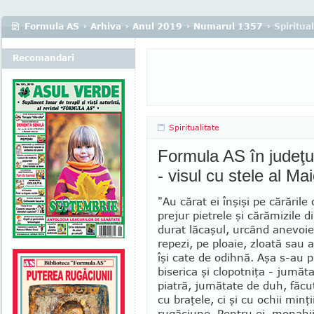
Formula AS
›
Arhiva
›
Anul 2019
›
Numarul 1357
› Spiritual
Recomandari
Spiritualitate
Formula AS în judeţu
- visul cu stele al Mai
"Au cărat ei înşişi pe cărările
prejur pietrele şi cărămizile d
durat lăcaşul, urcând anevoie 
repezi, pe ploaie, zloată sau a
îşi cate de odihnă. Aşa s-au 
biserica şi clo­pot­niţa - jumăt
piatră, jumătate de duh, făc
cu braţele, ci şi cu ochii minţii
rugăciune. Pentru ei, monahii