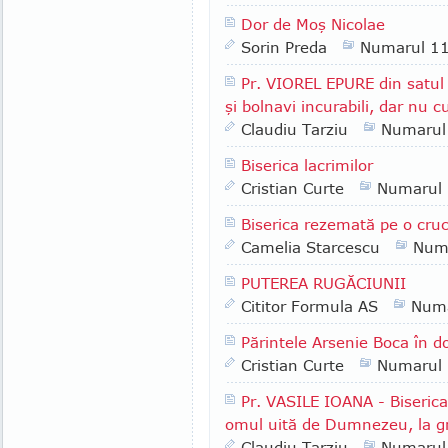
Dor de Moş Nicolae
Sorin Preda
Numarul 1
Pr. VIOREL EPURE din satul
şi bolnavi incurabili, dar nu
Claudiu Tarziu
Numarul
Biserica lacrimilor
Cristian Curte
Numarul
Biserica rezemată pe o cru
Camelia Starcescu
Num
PUTEREA RUGĂCIUNII
Cititor Formula AS
Numa
Părintele Arsenie Boca în do
Cristian Curte
Numarul
Pr. VASILE IOANA - Biserica 
omul uită de Dumnezeu, la gre
Claudiu Tarziu
Numarul