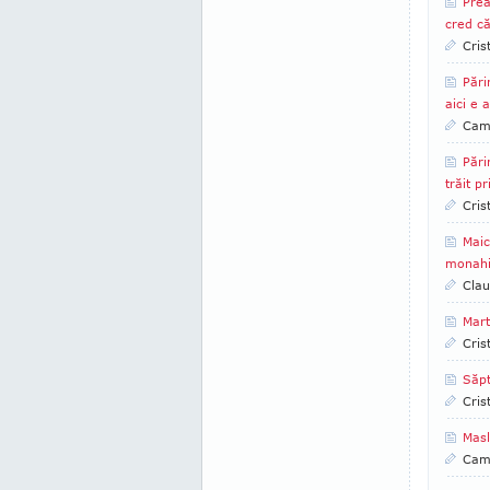
Prea
cred că
Cris
Pări
aici e 
Came
Pări
trăit pr
Cris
Mai
monahis
Clau
Mart
Cris
Săpt
Cris
Masl
Came