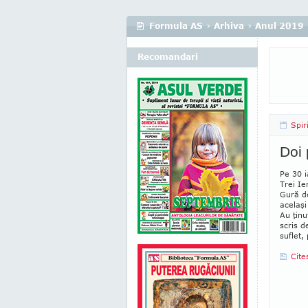
Formula AS
›
Arhiva
›
Anul 2019
Recomandari
Spir
Doi 
Pe 30 i
Trei Ie
Gură de
acelaşi
Au ţinu
scris d
suflet,
Cite