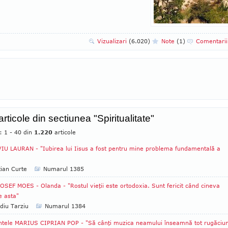
Vizualizari
(6.020)
Note
(1)
Comentari
articole din sectiunea "Spiritualitate"
: 1 - 40 din
1.220
articole
IU LAURAN - "Iubirea lui Iisus a fost pentru mine problema fundamentală a
tian Curte
Numarul 1385
JOSEF MOES - Olanda - "Rostul vieţii este ortodoxia. Sunt fericit când cineva
e asta"
diu Tarziu
Numarul 1384
ntele MARIUS CIPRIAN POP - "Să cânţi muzica neamului înseamnă tot rugăciu