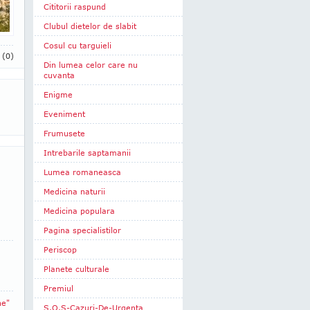
Cititorii raspund
Clubul dietelor de slabit
Cosul cu targuieli
i
(0)
Din lumea celor care nu
cuvanta
Enigme
Eveniment
Frumusete
Intrebarile saptamanii
Lumea romaneasca
Medicina naturii
Medicina populara
Pagina specialistilor
Periscop
Planete culturale
Premiul
ne"
S.O.S-Cazuri-De-Urgenta