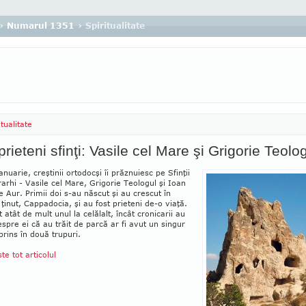
›
Numarul 1351
› Spiritualitate
itualitate
prieteni sfinţi: Vasile cel Mare şi Grigorie Teolo
anuarie, creştinii ortodocşi îi prăznuiesc pe Sfinţii
rarhi - Vasile cel Mare, Grigorie Teologul şi Ioan
 Aur. Primii doi s-au născut şi au crescut în
 ţinut, Cappadocia, şi au fost prieteni de-o viaţă.
t atât de mult unul la celălalt, încât cronicarii au
espre ei că au trăit de parcă ar fi avut un singur
 prins în două trupuri.
ste tot articolul