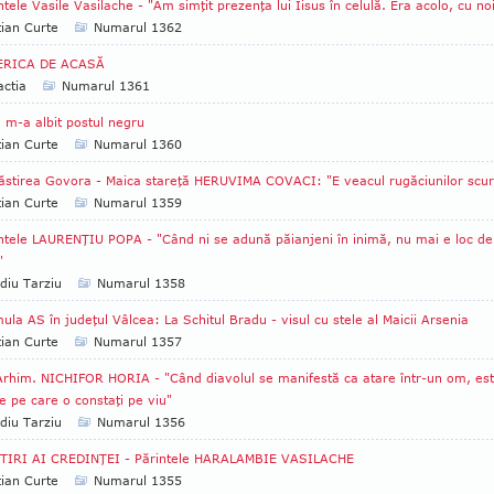
ntele Vasile Vasilache - "Am simţit prezenţa lui Iisus în celulă. Era acolo, cu no
tian Curte
Numarul 1362
ERICA DE ACASĂ
ctia
Numarul 1361
m-a albit postul negru
tian Curte
Numarul 1360
stirea Govora - Maica stareţă HERUVIMA COVACI: "E veacul rugăciunilor scur
tian Curte
Numarul 1359
ntele LAURENŢIU POPA - "Când ni se adună păianjeni în inimă, nu mai e loc de
"
diu Tarziu
Numarul 1358
ula AS în judeţul Vâlcea: La Schitul Bradu - visul cu stele al Maicii Arsenia
tian Curte
Numarul 1357
Arhim. NICHIFOR HORIA - "Când diavolul se manifestă ca atare într-un om, es
te pe care o constaţi pe viu"
diu Tarziu
Numarul 1356
TIRI AI CREDINŢEI - Părintele HARALAMBIE VASILACHE
tian Curte
Numarul 1355