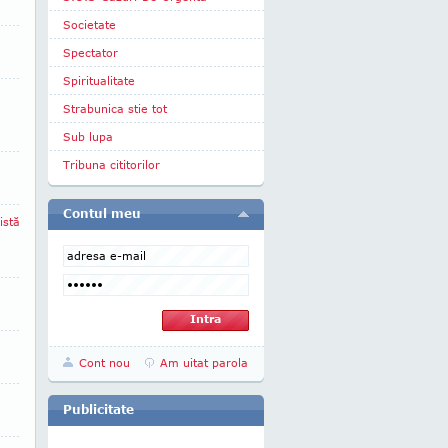
Societate
Spectator
Spiritualitate
Strabunica stie tot
Sub lupa
Tribuna cititorilor
Contul meu
istă
Cont nou
Am uitat parola
Publicitate