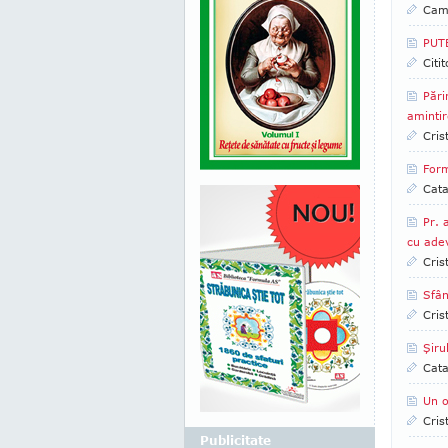
Came
PUT
Citi
Pări
amintir
Cris
Form
Cata
Pr. 
cu ade
Cris
Sfân
Cris
Şiru
Cata
Un o
Cris
Publicitate