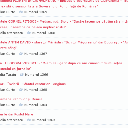
sfinţitul FLORENTIN CRIHĂLMEANU - Episcop greco-catolic de Cluj-Gherla - "E
 există o sensibilitate a Suveranului Pontif faţă de România"
tian Curte
Numarul 1369
ntele CORNEL PIŢIGOI - Mediaş, jud. Sibiu - "Dacă-i facem pe bătrâni să simtă
acasă, înseamnă că ne-am împlinit rostul"
lia Starcescu
Numarul 1368
ntele ANTIM DAVID - stareţul Mânăstirii "Schitul Măgureanu" din Bucureşti - "
intre sfinţi"
tian Curte
Numarul 1367
ca THEODORA VIDESCU - "M-am călugărit după ce am cunoscut frumuseţea
mului ca jurnalist"
diu Tarziu
Numarul 1366
orul Învierii - Sfântul centurion Longinus
tian Curte
Numarul 1365
ămâna Patimilor şi Deniile
tian Curte
Numarul 1364
urile din Postul Mare
lia Starcescu
Numarul 1363