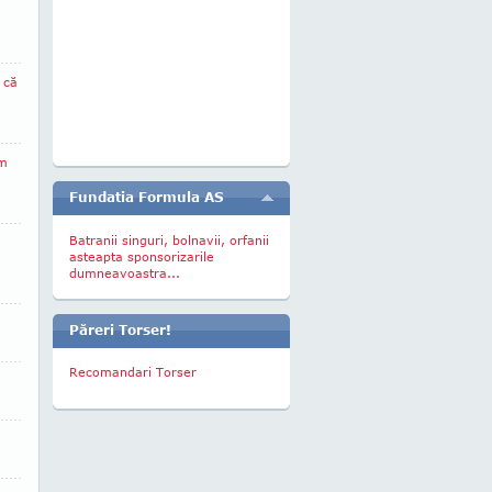
u
 că
Am
Fundatia Formula AS
Batranii singuri, bolnavii, orfanii
asteapta sponsorizarile
dumneavoastra...
Păreri Torser!
Recomandari Torser