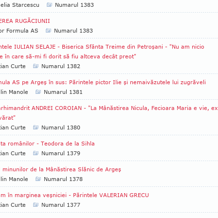
lia Starcescu
Numarul 1383
EREA RUGĂCIUNII
tor Formula AS
Numarul 1383
ntele IULIAN SELAJE - Biserica Sfânta Treime din Petroşani - "Nu am nicio
e în care să-mi fi dorit să fiu altceva decât preot"
tian Curte
Numarul 1382
ula AS pe Argeş în sus: Părintele pictor Ilie şi nemaivăzutele lui zugrăveli
lin Manole
Numarul 1381
arhimandrit ANDREI COROIAN - "La Mânăstirea Nicula, Fecioara Maria e vie, ex
vărat"
tian Curte
Numarul 1380
ta românilor - Teodora de la Sihla
tian Curte
Numarul 1379
l minunilor de la Mânăstirea Slănic de Argeş
lin Manole
Numarul 1378
m în marginea veşniciei - Părintele VALERIAN GRECU
tian Curte
Numarul 1377