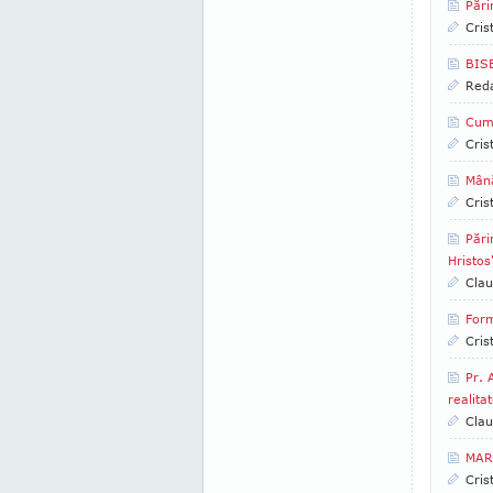
Pări
Cris
BIS
Reda
Cum 
Cris
Mână
Cris
Pări
Hristos
Clau
Form
Cris
Pr. 
realita
Clau
MAR
Cris