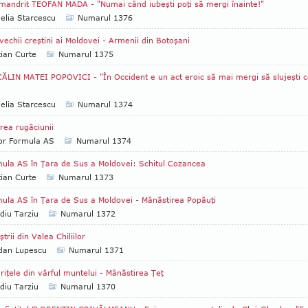
mandrit TEOFAN MADA - "Numai când iubeşti poţi să mergi înainte!"
lia Starcescu
Numarul 1376
vechii creştini ai Moldovei - Armenii din Botoşani
tian Curte
Numarul 1375
CĂLIN MATEI POPOVICI - "În Occident e un act eroic să mai mergi să slujeşti 
lia Starcescu
Numarul 1374
rea rugăciunii
tor Formula AS
Numarul 1374
ula AS în Ţara de Sus a Moldovei: Schitul Cozancea
tian Curte
Numarul 1373
ula AS în Ţara de Sus a Moldovei - Mânăstirea Popăuţi
diu Tarziu
Numarul 1372
ştrii din Valea Chiliilor
dan Lupescu
Numarul 1371
riţele din vârful muntelui - Mânăstirea Ţeţ
diu Tarziu
Numarul 1370