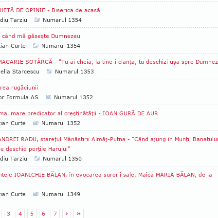
ETĂ DE OPINIE - Biserica de acasă
diu Tarziu
Numarul 1354
a când mă găseşte Dumnezeu
tian Curte
Numarul 1354
MACARIE ŞOTÂRCĂ - "Tu ai cheia, la tine-i clanţa, tu deschizi uşa spre Dumne
lia Starcescu
Numarul 1353
rea rugăciunii
tor Formula AS
Numarul 1352
mai mare predicator al creştinătăţii - IOAN GURĂ DE AUR
tian Curte
Numarul 1352
ANDREI RADU, stareţul Mânăstirii Almăj-Putna - "Când ajung în Munţii Banatului
e deschid porţile Harului"
diu Tarziu
Numarul 1350
ntele IOANICHIE BĂLAN, în evocarea surorii sale, Maica MARIA BĂLAN, de la
tian Curte
Numarul 1349
3
4
5
6
7
›
»