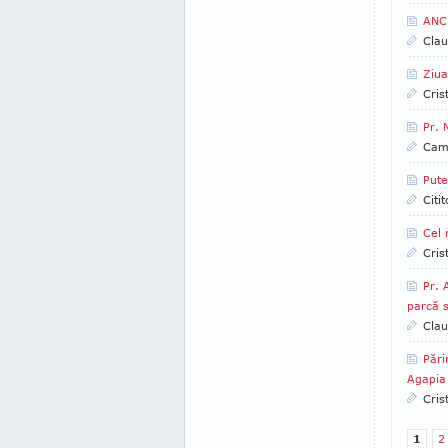
ANCH
Clau
Ziu
Cris
Pr. 
Came
Pute
Citi
Cel 
Cris
Pr. 
parcă s
Clau
Pări
Agapia
Cris
1
2