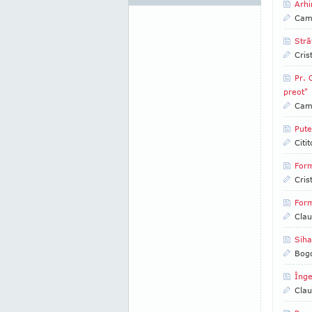
Arhi
Came
Stră
Cris
Pr. 
preot"
Came
Pute
Citi
Form
Cris
Form
Clau
Siha
Bog
Înge
Clau