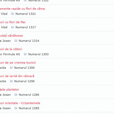
tor Formula AS
Numarul 1322
amente rapide cu flori de câmp
a Vlad
Numarul 1321
uri cu flori de Mai
a Vlad
Numarul 1317
culaţii sănătoase
a Josan
Numarul 1314
uri de la cititori
tor Formula AS
Numarul 1303
uri de pe vremea bunicii
ctia
Numarul 1300
uri de iarnă din cămară
ctia
Numarul 1296
ţele plantelor
a Josan
Numarul 1286
uri orientale - Crizantemele
a Josan
Numarul 1285