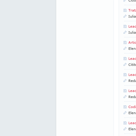
Citi
Trat
Iuli
Leac
Iuli
Arti
Elen
Leac
Citi
Leac
Reda
Leac
Reda
Codi
Elen
Leac
Elen