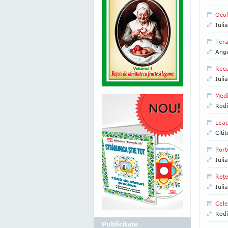
Ocol
Iuli
Tera
Ange
Reca
Iuli
Med
Rod
Leac
Citi
Port
Iuli
Reţe
Iuli
Cele
Rod
Publicitate