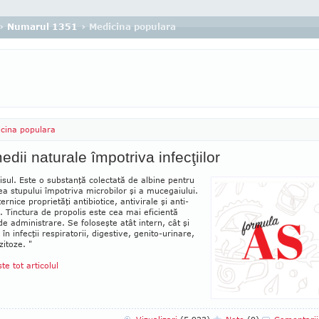
›
Numarul 1351
› Medicina populara
cina populara
dii naturale împotriva infecţiilor
isul. Este o substanţă colectată de al­bine pentru
ea stupului împo­tri­va microbilor şi a muce­ga­iului.
rnice proprietăţi antibiotice, antivi­rale şi an­ti­
. Tinctura de propolis este cea mai eficientă
e administrare. Se foloseşte atât intern, cât şi
în infecţii res­pi­ratorii, di­ges­tive, ge­ni­to-urinare,
i­to­ze. "
ste tot articolul