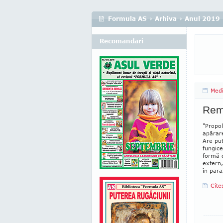
Formula AS
›
Arhiva
›
Anul 2019
Recomandari
Medi
Reme
"Propol
apă­rar
Are pute
fungice
formă d
extern, 
în pa­raz
Cite