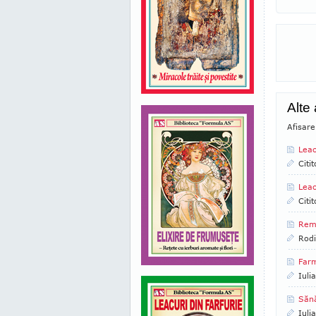
Alte
Afisare
Leac
Citi
Leac
Citi
Reme
Rod
Farm
Iuli
Săn
Iuli