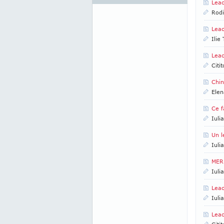
Leac
Rod
Leac
Ilie
Leac
Citi
Chin
Elen
Ce f
Iuli
Un 
Iuli
MER
Iuli
Leac
Iuli
Leac