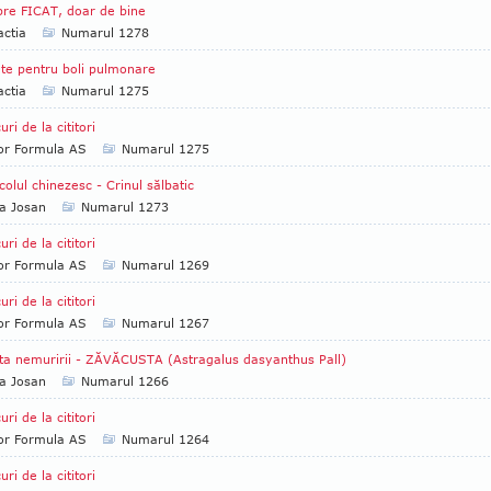
re FICAT, doar de bine
ctia
Numarul 1278
te pentru boli pulmonare
ctia
Numarul 1275
uri de la cititori
tor Formula AS
Numarul 1275
colul chinezesc - Crinul sălbatic
a Josan
Numarul 1273
uri de la cititori
tor Formula AS
Numarul 1269
uri de la cititori
tor Formula AS
Numarul 1267
ta nemuririi - ZĂVĂCUSTA (Astragalus dasyanthus Pall)
a Josan
Numarul 1266
uri de la cititori
tor Formula AS
Numarul 1264
uri de la cititori