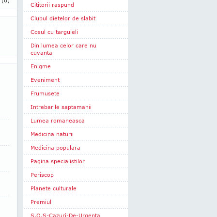
i
(0)
Cititorii raspund
Clubul dietelor de slabit
Cosul cu targuieli
Din lumea celor care nu
cuvanta
Enigme
Eveniment
Frumusete
Intrebarile saptamanii
Lumea romaneasca
Medicina naturii
Medicina populara
Pagina specialistilor
Periscop
Planete culturale
Premiul
S.O.S-Cazuri-De-Urgenta