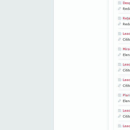
Desp
Reda
Reţe
Reda
Leac
Citi
Mira
Elen
Leac
Citi
Leac
Citi
Plan
Elen
Leac
Citi
Leac