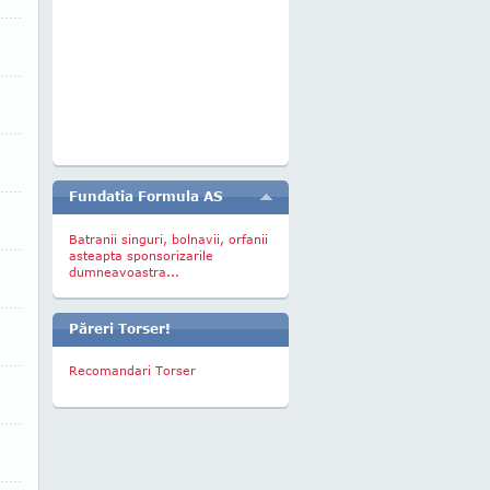
Fundatia Formula AS
Batranii singuri, bolnavii, orfanii
asteapta sponsorizarile
dumneavoastra...
Păreri Torser!
Recomandari Torser