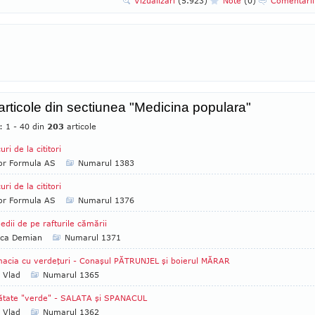
Vizualizari
(5.923)
Note
(0)
Comentari
 articole din sectiunea "Medicina populara"
: 1 - 40 din
203
articole
uri de la cititori
tor Formula AS
Numarul 1383
uri de la cititori
tor Formula AS
Numarul 1376
dii de pe rafturile cămării
ica Demian
Numarul 1371
acia cu verdeţuri - Conaşul PĂTRUNJEL şi boierul MĂRAR
a Vlad
Numarul 1365
ătate "verde" - SALATA şi SPANACUL
a Vlad
Numarul 1362