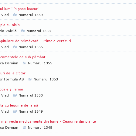
ul lumii în şase leacuri
a Vlad
Numarul 1359
pia cu nisip
la Voicilă
Numarul 1358
pitulare de primăvară - Primele verzituri
a Vlad
Numarul 1356
icamentele de sub pământ
ica Demian
Numarul 1355
uri de la cititori
tor Formula AS
Numarul 1353
ocale şi lămâi
a Vlad
Numarul 1350
te cu legume de iarnă
a Vlad
Numarul 1349
 mai vechi medicamente din lume - Ceaiurile din plante
ica Demian
Numarul 1348