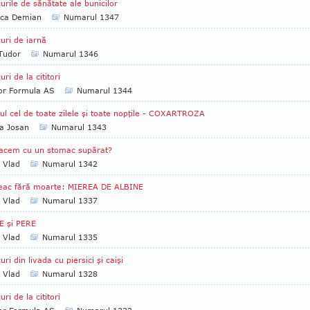
urile de sănătate ale bunicilor
ica Demian
Numarul 1347
uri de iarnă
 Tudor
Numarul 1346
uri de la cititori
tor Formula AS
Numarul 1344
ul cel de toate zilele şi toate nopţile - COXARTROZA
a Josan
Numarul 1343
acem cu un stomac supărat?
a Vlad
Numarul 1342
leac fără moarte: MIEREA DE ALBINE
a Vlad
Numarul 1337
E şi PERE
a Vlad
Numarul 1335
uri din livada cu piersici şi caişi
a Vlad
Numarul 1328
uri de la cititori