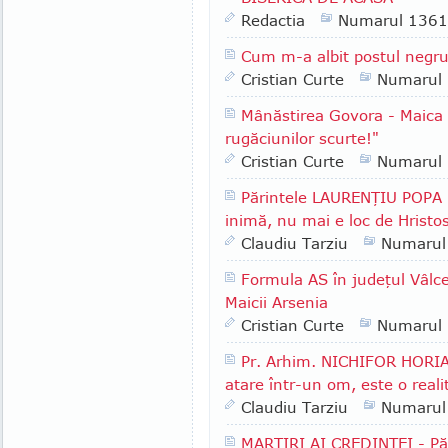
Redactia
Numarul 1361
Cum m-a albit postul negr
Cristian Curte
Numarul
Mânăstirea Govora - Maica
rugăciunilor scurte!"
Cristian Curte
Numarul
Părintele LAURENŢIU POPA -
inimă, nu mai e loc de Hristo
Claudiu Tarziu
Numarul
Formula AS în judeţul Vâlcea
Maicii Arsenia
Cristian Curte
Numarul
Pr. Arhim. NICHIFOR HORIA 
atare într-un om, este o reali
Claudiu Tarziu
Numarul
MARTIRI AI CREDINŢEI - P