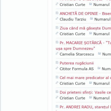
Cristian Curte
Numarul
ANCHETĂ DE OPINIE - Biser
Claudiu Tarziu
Numarul
Ziua când mă găseşte Du
Cristian Curte
Numarul
Pr. MACARIE ŞOTÂRCĂ - "Tu a
uşa spre Dumnezeu"
Camelia Starcescu
Num
Puterea rugăciunii
Cititor Formula AS
Numa
Cel mai mare predicator al
Cristian Curte
Numarul
Doi prieteni sfinţi: Vasile c
Cristian Curte
Numarul
Pr. ANDREI RADU, stareţul 