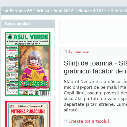
Formula AS
›
Arhiva
›
Anul 2018
›
Numarul 1341
› Spiritual
Recomandari
Spiritualitate
Sfinţi de toamnă - Sf
grabnicul făcător de 
Sfântul Nectarie s-a născut în 
mic oraş-port de pe malul Mări
Copil fiind, asculta poveşti d
şi corăbii purtate de valuri sp
depărtate şi ţări străine. Lum
săracă...
Citeste tot articolul