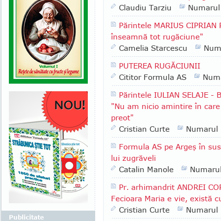
Claudiu Tarziu
Numarul
Părintele MARIUS CIPRIAN 
înseamnă tot rugăciune"
Camelia Starcescu
Num
PUTEREA RUGĂCIUNII
Cititor Formula AS
Numa
Părintele IULIAN SELAJE - B
"Nu am nicio amintire în care 
preot"
Cristian Curte
Numarul
Formula AS pe Argeş în sus:
lui zugrăveli
Catalin Manole
Numaru
Pr. arhimandrit ANDREI COR
Fecioara Maria e vie, există 
Cristian Curte
Numarul
Publicitate