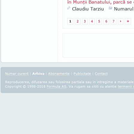
în Munţii Banatului, parcă se 
Claudiu Tarziu
Numarul
1
2
3
4
5
6
7
›
»
Numar curent
|
Arhiva
|
Abonamente
|
Publicitate
|
Contact
Reproducerea, difuzarea sau folosirea partiala sau in intregime a materialel
Copyright © 1998-2018
Formula AS
. Va rugam sa cititi cu atentie
termenii s