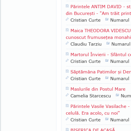
Părintele ANTIM DAVID - st
din Bucureşti - "Am trăit print
Cristian Curte
Numarul
Maica THEODORA VIDESCU -
cunoscut frumuseţea monahis
Claudiu Tarziu
Numarul
Martorul Învierii - Sfântul
Cristian Curte
Numarul
Săptămâna Patimilor şi Den
Cristian Curte
Numarul
Maslurile din Postul Mare
Camelia Starcescu
Num
Părintele Vasile Vasilache -
celulă. Era acolo, cu noi"
Cristian Curte
Numarul
BISERICA DE ACASĂ