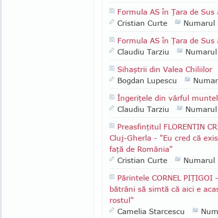
Formula AS în Ţara de Sus 
Cristian Curte
Numarul
Formula AS în Ţara de Sus 
Claudiu Tarziu
Numarul
Sihaştrii din Valea Chiliilor
Bogdan Lupescu
Numar
Îngeriţele din vârful munte
Claudiu Tarziu
Numarul
Preasfinţitul FLORENTIN CR
Cluj-Gherla - "Eu cred că exis
faţă de România"
Cristian Curte
Numarul
Părintele CORNEL PIŢIGOI -
bătrâni să simtă că aici e ac
rostul"
Camelia Starcescu
Num