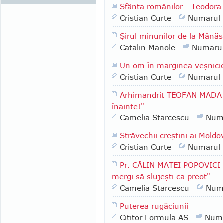
Sfânta românilor - Teodora 
Cristian Curte
Numarul
Şirul minunilor de la Mânăs
Catalin Manole
Numaru
Un om în marginea veşnici
Cristian Curte
Numarul
Arhimandrit TEOFAN MADA -
înainte!"
Camelia Starcescu
Num
Străvechii creştini ai Moldo
Cristian Curte
Numarul
Pr. CĂLIN MATEI POPOVICI -
mergi să slujeşti ca preot"
Camelia Starcescu
Num
Puterea rugăciunii
Cititor Formula AS
Numa