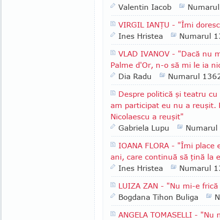
Valentin Iacob
Numarul
VIRGIL IANŢU - "Îmi doresc
Ines Hristea
Numarul 1
VLAD IVANOV - "Dacă nu m
Palme d'Or, n-o să mi le ia n
Dia Radu
Numarul 136
Despre politică şi teatru c
am participat eu nu a reuşit. 
Nicolaescu a reuşit"
Gabriela Lupu
Numarul
IOANA FLORA - "Îmi place 
ani, care continuă să ţină la 
Ines Hristea
Numarul 1
LUIZA ZAN - "Nu mi-e frică
Bogdana Tihon Buliga
N
ANGELA TOMASELLI - "Nu mă