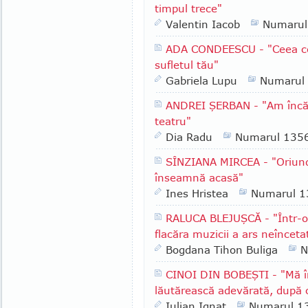
timpul trece"
Valentin Iacob
Numarul
ADA CONDEESCU - "Ceea ce e
sufletul tău"
Gabriela Lupu
Numarul
ANDREI ŞERBAN - "Am încă u
teatru"
Dia Radu
Numarul 135
SÎNZIANA MIRCEA - "Oriun
înseamnă acasă"
Ines Hristea
Numarul 1
RALUCA BLEJUŞCĂ - "Într-o 
flacăra muzicii a ars neînceta
Bogdana Tihon Buliga
N
CINOI DIN BOBEŞTI - "Mă î
lăutărească adevărată, după 
Iulian Ignat
Numarul 1