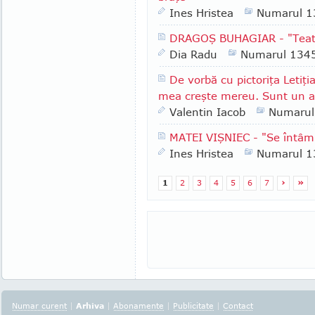
Ines Hristea
Numarul 1
DRAGOŞ BUHAGIAR - "Teatru
Dia Radu
Numarul 134
De vorbă cu pictoriţa Letiţi
mea creşte mereu. Sunt un al
Valentin Iacob
Numarul
MATEI VIŞNIEC - "Se întâmp
Ines Hristea
Numarul 1
1
2
3
4
5
6
7
›
»
Numar curent
|
Arhiva
|
Abonamente
|
Publicitate
|
Contact