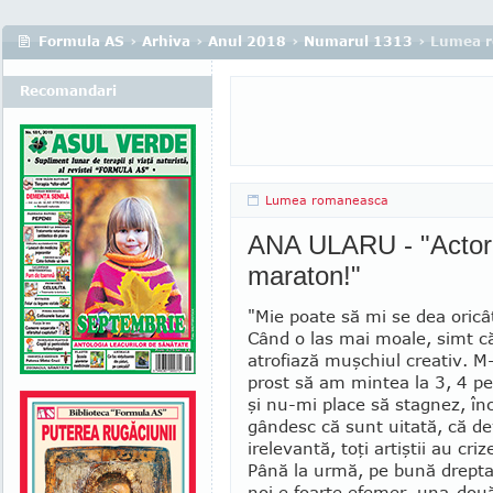
Formula AS
›
Arhiva
›
Anul 2018
›
Numarul 1313
› Lumea 
Recomandari
Lumea romaneasca
ANA ULARU - "Actoria
maraton!"
"Mie poate să mi se dea oric
Când o las mai moale, simt c
atrofiază muşchiul creativ. M
prost să am mintea la 3, 4 p
şi nu-mi place să stagnez, î
gândesc că sunt uitată, că de
irelevantă, toţi artiştii au cri
Până la urmă, pe bună drepta
noi e foarte efemer, una-două