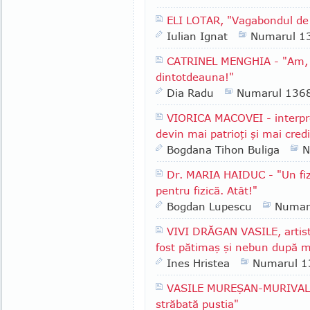
ELI LOTAR, "Vagabondul de 
Iulian Ignat
Numarul 1
CATRINEL MENGHIA - "Am, în
dintotdeauna!"
Dia Radu
Numarul 136
VIORICA MACOVEI - interpr
devin mai patrioţi şi mai cred
Bogdana Tihon Buliga
N
Dr. MARIA HAIDUC - "Un fiz
pentru fizică. Atât!"
Bogdan Lupescu
Numar
VIVI DRĂGAN VASILE, artist
fost pătimaş şi nebun după m
Ines Hristea
Numarul 1
VASILE MUREŞAN-MURIVALE -
străbată pustia"