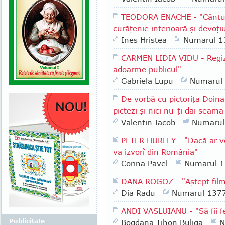
TEODORA ENACHE - "Cântul a
curăţenie interioară şi devoţi
Ines Hristea
Numarul 1
CARMEN LIDIA VIDU - Regizo
adoarme publicul"
Gabriela Lupu
Numarul
De vorbă cu pictoriţa Doina
pictezi şi nici nu-ţi dai seam
Valentin Iacob
Numarul
PETER HURLEY - "Dacă ar ve
va izvorî din România"
Corina Pavel
Numarul 
DANA ROGOZ - "Aştept filmu
Dia Radu
Numarul 137
ANDI VASLUIANU - "Să fii fe
Publicitate
Bogdana Tihon Buliga
N