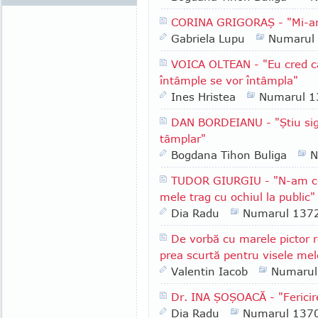
CORINA GRIGORAŞ - "Mi-ar p
Gabriela Lupu
Numarul
VOICA OLTEAN - "Eu cred că 
întâmple se vor întâmpla"
Ines Hristea
Numarul 1
DAN BORDEIANU - "Ştiu sig
tâmplar"
Bogdana Tihon Buliga
N
TUDOR GIURGIU - "N-am ce f
mele trag cu ochiul la public"
Dia Radu
Numarul 137
De vorbă cu marele pictor
prea scurtă pentru visele mel
Valentin Iacob
Numarul
Dr. INA ŞOŞOACĂ - "Fericir
Dia Radu
Numarul 137