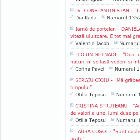
Dr. CONSTANTIN STAN - "Id
Dia Radu
Numarul 135
Iarnă de porţelan - DANIEL
viteză uluitoare. E tot mai gr
Valentin Iacob
Numarul
FLORIN GHENADE - "Doar o 
naturii ni se lasă vederii şi înţ
Corina Pavel
Numarul 
SERGIU CIOIU - "Mă grăbesc
timpului"
Otilia Teposu
Numarul 
CRISTINA STRUŢEANU - "Am 
de valori a unei lumi duse pe
Otilia Teposu
Numarul 
LAURA COSOI - "Sunt copleşit
braţe"