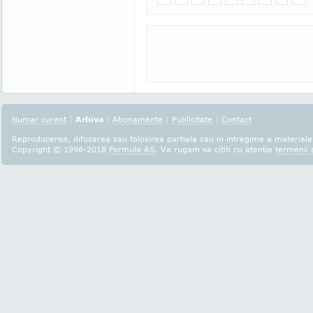
Numar curent
|
Arhiva
|
Abonamente
|
Publicitate
|
Contact
Reproducerea, difuzarea sau folosirea partiala sau in intregime a materialel
Copyright © 1998-2018
Formula AS
. Va rugam sa cititi cu atentie
termenii s