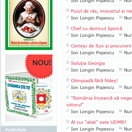
Ion Longin Popescu
Nu
Puiul de râs, monstrul şi n
Ion Longin Popescu
Nu
Chef cu domnul Spirică
Ion Longin Popescu
Nu
Certeju de Sus şi procurorii
Ion Longin Popescu
Nu
Soluţia Georgia
Ion Longin Popescu
Nu
Olimpiadă fără fildeş!
Ion Longin Popescu
Nu
"România încearcă să negoc
viitorul"
Ion Longin Popescu
Nu
Al cui "aliat" este UDMR?
Ion Longin Popescu
Nu
Publicitate