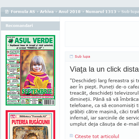
Formula AS
›
Arhiva
›
Anul 2018
›
Numarul 1313
› Sub lup
Recomandari
Sub lupa
Viaţa la un click dista
"Deschideţi larg fereastra şi 
aer în piept. Puneţi de-o cafea
treacăt, deschideţi televizorul
dimineţii. Până să vă îmbrăcaţ
telefoane, ca să economisiţi 
grăbiţi către maşină, căci tra
infernal, iar sarcinile de ser­v
umplut deja căsuţa de e-mail.
Citeste tot articolul