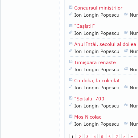
Concursul miniştrilor
Ion Longin Popescu
Nu
"Caşiştii"
Ion Longin Popescu
Nu
Anul întâi, secolul al doilea
Ion Longin Popescu
Nu
Timişoara renaşte
Ion Longin Popescu
Nu
Cu doba, la colindat
Ion Longin Popescu
Nu
"Spitalul 700"
Ion Longin Popescu
Nu
Moş Nicolae
Ion Longin Popescu
Nu
1
2
3
4
5
6
7
›
»