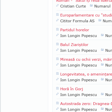
Român - "Satul îţi redă liberta
Cristian Curte
Numarul
Europarlamentare cu "studi
Cititor Formula AS
Numa
Partidul horelor
Ion Longin Popescu
Nu
Balul Ziariştilor
Ion Longin Popescu
Nu
Mireasă cu ochii verzi, mâin
Ion Longin Popescu
Nu
Longevitatea, o ameninţar
Ion Longin Popescu
Nu
Horă în Gorj
Ion Longin Popescu
Nu
Autostrada zero: Dragnea-
Ion Longin Popescu
Nu