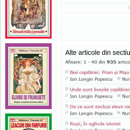
Alte articole din sect
Afisare: 1 - 40 din
935
artico
Boii copilăriei: Prian şi Mişu
Ion Longin Popescu
Nu
Unde sunt livezile copilăriei
Ion Longin Popescu
Nu
De ce sunt excluşi elevii ro
Ion Longin Popescu
Nu
Ruşii, în oglinda istoriei