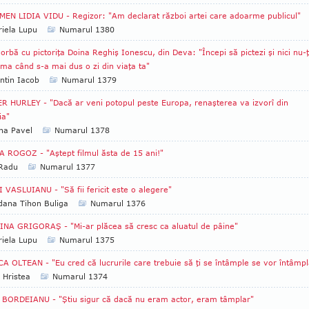
EN LIDIA VIDU - Regizor: "Am declarat război artei care adoarme publicul"
iela Lupu
Numarul 1380
orbă cu pictoriţa Doina Reghiş Ionescu, din Deva: "Începi să pictezi şi nici nu-ţ
ma când s-a mai dus o zi din viaţa ta"
ntin Iacob
Numarul 1379
R HURLEY - "Dacă ar veni potopul peste Europa, renaşterea va izvorî din
ia"
na Pavel
Numarul 1378
 ROGOZ - "Aştept filmul ăsta de 15 ani!"
 Radu
Numarul 1377
 VASLUIANU - "Să fii fericit este o alegere"
ana Tihon Buliga
Numarul 1376
NA GRIGORAŞ - "Mi-ar plăcea să cresc ca aluatul de pâine"
iela Lupu
Numarul 1375
A OLTEAN - "Eu cred că lucrurile care trebuie să ţi se întâmple se vor întâmpl
 Hristea
Numarul 1374
BORDEIANU - "Ştiu sigur că dacă nu eram actor, eram tâmplar"