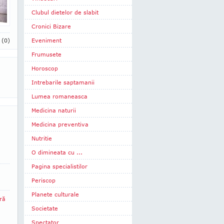
Clubul dietelor de slabit
Cronici Bizare
i
(0)
Eveniment
Frumusete
Horoscop
Intrebarile saptamanii
Lumea romaneasca
Medicina naturii
Medicina preventiva
Nutritie
O dimineata cu ...
Pagina specialistilor
Periscop
Planete culturale
ră
Societate
Spectator