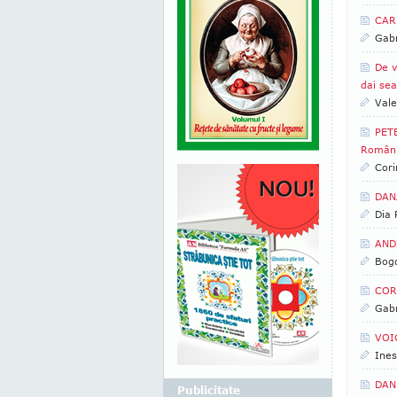
CARM
Gabr
De v
dai sea
Vale
PETE
Român
Cori
DANA
Dia
ANDI
Bogd
CORI
Gabr
VOIC
Ines
DAN 
Publicitate