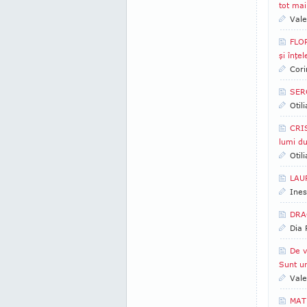
tot mai
Vale
FLOR
şi înţel
Cori
SERG
Otil
CRIS
lumi d
Otil
LAUR
Ines
DRAG
Dia
De v
Sunt un
Vale
MATE