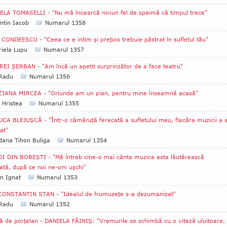
LA TOMASELLI - "Nu mă încearcă niciun fel de spaimă că timpul trece"
ntin Iacob
Numarul 1358
CONDEESCU - "Ceea ce e intim şi preţios trebuie păstrat în sufletul tău"
iela Lupu
Numarul 1357
EI ŞERBAN - "Am încă un apetit surprinzător de a face teatru"
 Radu
Numarul 1356
ZIANA MIRCEA - "Oriunde am un pian, pentru mine înseamnă acasă"
 Hristea
Numarul 1355
CA BLEJUŞCĂ - "Într-o cămăruţă ferecată a sufletului meu, flacăra muzicii a 
at"
ana Tihon Buliga
Numarul 1354
I DIN BOBEŞTI - "Mă întreb cine-o mai cânta muzica asta lăutărească
ată, după ce noi ne-om uşchi"
an Ignat
Numarul 1353
CONSTANTIN STAN - "Idealul de frumuseţe s-a dezumanizat"
 Radu
Numarul 1352
ă de porţelan - DANIELA FĂINIŞ: "Vremurile se schimbă cu o viteză uluitoare.