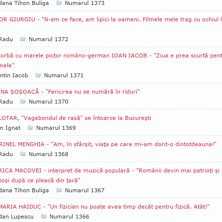
ana Tihon Buliga
Numarul 1373
R GIURGIU - "N-am ce face, am lipici la oameni. Filmele mele trag cu ochiul 
 Radu
Numarul 1372
orbă cu marele pictor româno-german IOAN IACOB - "Ziua e prea scurtă pen
mele"
ntin Iacob
Numarul 1371
INA ŞOŞOACĂ - "Fericirea nu se numără în riduri"
 Radu
Numarul 1370
LOTAR, "Vagabondul de rasă" se întoarce la Bucureşti
an Ignat
Numarul 1369
INEL MENGHIA - "Am, în sfârşit, viaţa pe care mi-am dorit-o dintotdeauna!"
 Radu
Numarul 1368
ICA MACOVEI - interpret de muzică populară - "Românii devin mai patrioţi şi
ioşi după ce pleacă din ţară"
ana Tihon Buliga
Numarul 1367
MARIA HAIDUC - "Un fizician nu poate avea timp decât pentru fizică. Atât!"
dan Lupescu
Numarul 1366