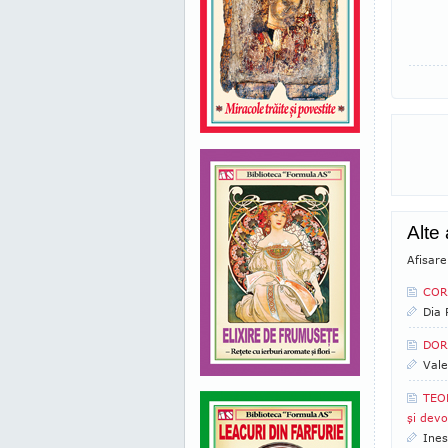
Alte
Afisare
CORN
Dia
DORU
Vale
TEOD
şi devo
Ines