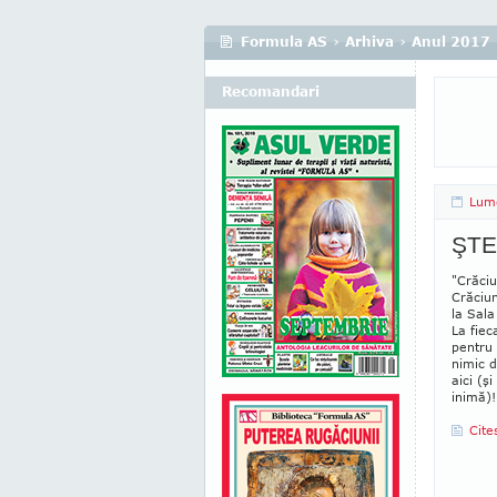
Formula AS
›
Arhiva
›
Anul 2017
Recomandari
Lum
ŞTE
"Crăciu
Crăciun
la Sala
La fiec
pentru
nimic d
aici (ş
inimă)!
Cite