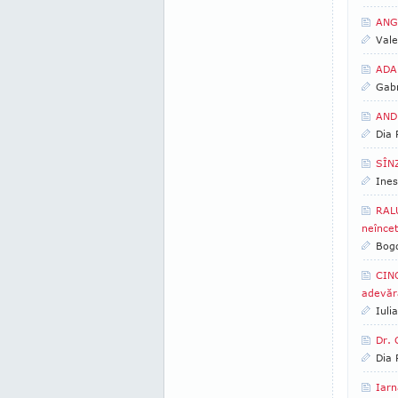
ANGE
Vale
ADA 
Gabr
ANDR
Dia
SÎN
Ines
RALU
neîncet
Bogd
CINO
adevăr
Iuli
Dr. 
Dia
Iarn