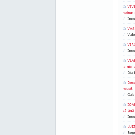
VIVI
nebun 
Ines
VASI
Vale
VIRG
Ines
VLAD
ia nici
Dia
Desp
reuşit.
Gabr
IOAN
să ţină
Ines
LUIZ
Bogd