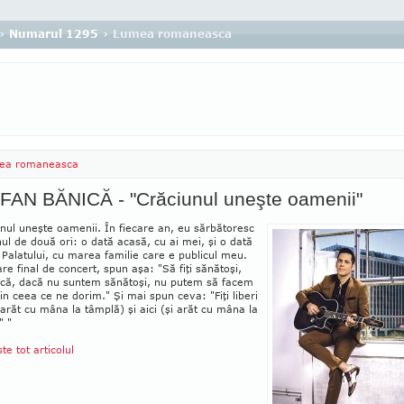
›
Numarul 1295
› Lumea romaneasca
ea romaneasca
FAN BĂNICĂ - "Crăciunul uneşte oamenii"
nul uneşte oamenii. În fiecare an, eu sărbătoresc
ul de două ori: o dată acasă, cu ai mei, şi o dată
 Palatului, cu marea familie care e publicul meu.
are final de concert, spun aşa: "Să fiţi sănătoşi,
 că, dacă nu sun­tem sănătoşi, nu putem să facem
in ceea ce ne dorim." Şi mai spun ceva: "Fiţi liberi
i arăt cu mâna la tâmplă) şi aici (şi arăt cu mâna la
" "
ste tot articolul