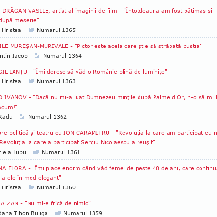
 DRĂGAN VASILE, artist al imaginii de film - "Întotdeauna am fost pătimaş şi
după meserie"
 Hristea
Numarul 1365
LE MUREŞAN-MURIVALE - "Pictor este acela care ştie să străbată pustia"
ntin Iacob
Numarul 1364
IL IANŢU - "Îmi doresc să văd o Românie plină de luminiţe"
 Hristea
Numarul 1363
 IVANOV - "Dacă nu mi-a luat Dumnezeu minţile după Palme d'Or, n-o să mi 
 acum!"
 Radu
Numarul 1362
re politică şi teatru cu ION CARAMITRU - "Revoluţia la care am participat eu 
 Revoluţia la care a participat Sergiu Nicolaescu a reuşit"
iela Lupu
Numarul 1361
A FLORA - "Îmi place enorm când văd femei de peste 40 de ani, care continu
 la ele în mod elegant"
 Hristea
Numarul 1360
A ZAN - "Nu mi-e frică de nimic"
ana Tihon Buliga
Numarul 1359