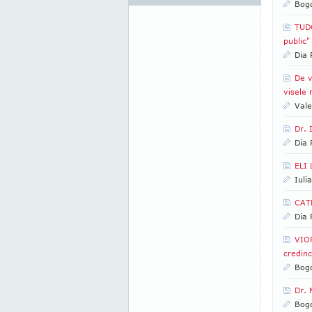
Bogd
TUDO
public"
Dia
De v
visele 
Vale
Dr. 
Dia
ELI 
Iuli
CATR
Dia
VIOR
credinc
Bogd
Dr. 
Bog