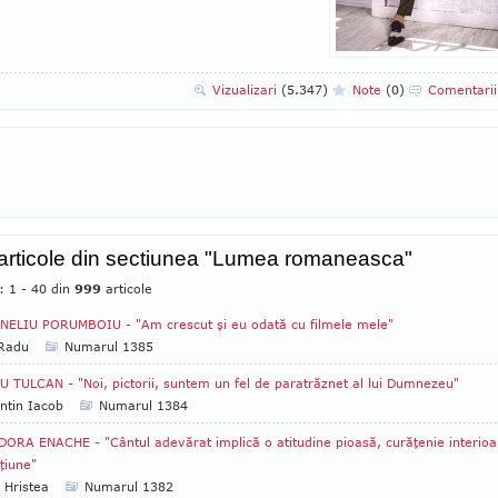
Vizualizari
(5.347)
Note
(0)
Comentari
 articole din sectiunea "Lumea romaneasca"
: 1 - 40 din
999
articole
ELIU PORUMBOIU - "Am crescut şi eu odată cu filmele mele"
 Radu
Numarul 1385
 TULCAN - "Noi, pictorii, suntem un fel de paratrăznet al lui Dumnezeu"
ntin Iacob
Numarul 1384
ORA ENACHE - "Cântul adevărat implică o atitudine pioasă, curăţenie interioa
ţiune"
 Hristea
Numarul 1382