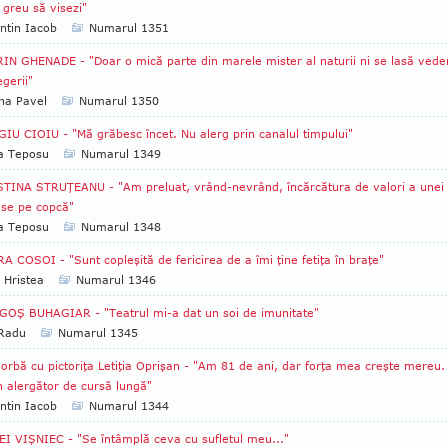
 greu să visezi"
ntin Iacob
Numarul 1351
IN GHENADE - "Doar o mică parte din marele mister al naturii ni se lasă veder
egerii"
na Pavel
Numarul 1350
IU CIOIU - "Mă grăbesc încet. Nu alerg prin canalul timpului"
ia Teposu
Numarul 1349
TINA STRUŢEANU - "Am preluat, vrând-nevrând, încărcătura de valori a unei
use pe copcă"
ia Teposu
Numarul 1348
A COSOI - "Sunt copleşită de fericirea de a îmi ţine fetiţa în braţe"
 Hristea
Numarul 1346
OŞ BUHAGIAR - "Teatrul mi-a dat un soi de imunitate"
 Radu
Numarul 1345
orbă cu pictoriţa Letiţia Oprişan - "Am 81 de ani, dar forţa mea creşte mereu.
 alergător de cursă lungă"
ntin Iacob
Numarul 1344
I VIŞNIEC - "Se întâmplă ceva cu sufletul meu..."