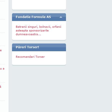
Fundatia Formula AS
Batranii singuri, bolnavii, orfanii
asteapta sponsorizarile
dumneavoastra...
Păreri Torser!
le
Recomandari Torser
nu a
ă