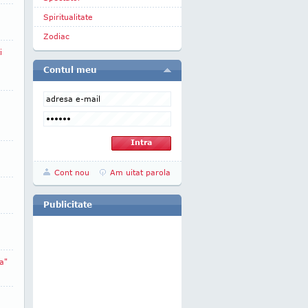
Spiritualitate
Zodiac
i
Contul meu
Cont nou
Am uitat parola
Publicitate
a"