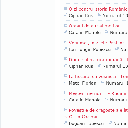
O zi pentru istoria Românie
Ciprian Rus
Numarul 1
Oraşul de aur al moţilor
Catalin Manole
Numaru
Verii mei, în zilele Paştilor
Ion Longin Popescu
Nu
Dor de literatura română -
Ciprian Rus
Numarul 1
La hotarul cu veşnicia - Lo
Matei Florian
Numarul 
Meşterii nemuririi - Rudarii
Catalin Manole
Numaru
Poveştile de dragoste ale l
şi Otilia Cazimir
Bogdan Lupescu
Numar