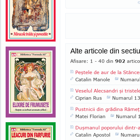
Alte articole din sect
Afisare: 1 - 40 din
902
artico
Peştele de aur de la Stânce
Catalin Manole
Numaru
Veselul Alecsandri şi tristele
Ciprian Rus
Numarul 1
Pustnicii din grădina Râmeţ
Matei Florian
Numarul 
Duşmanul poporului dintr-
Catalin Apostol
Numaru