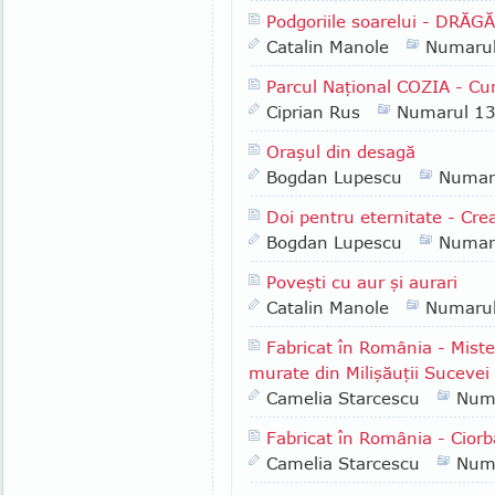
Podgoriile soarelui - DRĂG
Catalin Manole
Numaru
Parcul Naţional COZIA - Cu
Ciprian Rus
Numarul 1
Oraşul din desagă
Bogdan Lupescu
Numar
Doi pentru eternitate - Cr
Bogdan Lupescu
Numar
Poveşti cu aur şi aurari
Catalin Manole
Numaru
Fabricat în România - Misteru
murate din Milişăuţii Sucevei
Camelia Starcescu
Num
Fabricat în România - Ciorb
Camelia Starcescu
Num