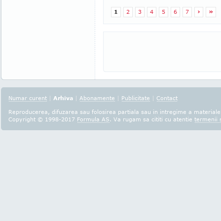
1
2
3
4
5
6
7
›
»
Numar curent
|
Arhiva
|
Abonamente
|
Publicitate
|
Contact
Reproducerea, difuzarea sau folosirea partiala sau in intregime a materialel
Copyright © 1998-2017
Formula AS
. Va rugam sa cititi cu atentie
termenii s