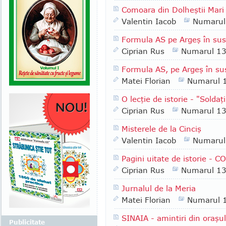
Comoara din Dolheştii Mari
Valentin Iacob
Numarul
Formula AS pe Argeş în sus 
Ciprian Rus
Numarul 1
Formula AS, pe Argeş în su
Matei Florian
Numarul 
O lecţie de istorie - "Soldaţ
Ciprian Rus
Numarul 1
Misterele de la Cinciş
Valentin Iacob
Numarul
Pagini uitate de istorie -
Ciprian Rus
Numarul 1
Jurnalul de la Meria
Matei Florian
Numarul 
SINAIA - amintiri din oraşul
Publicitate