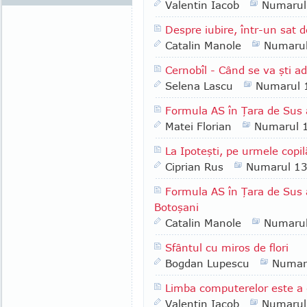
Valentin Iacob
Numarul
Despre iubire, într-un sat d
Catalin Manole
Numaru
Cernobîl - Când se va şti a
Selena Lascu
Numarul 
Formula AS în Ţara de Sus a
Matei Florian
Numarul 
La Ipoteşti, pe urmele copi
Ciprian Rus
Numarul 1
Formula AS în Ţara de Sus a
Botoşani
Catalin Manole
Numaru
Sfântul cu miros de flori
Bogdan Lupescu
Numar
Limba computerelor este a 
Valentin Iacob
Numarul