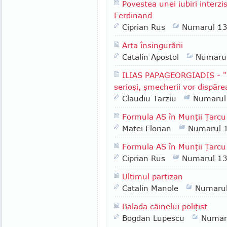
Povestea unei iubiri interzi
Ferdinand
Ciprian Rus
Numarul 1
Arta însingurării
Catalin Apostol
Numaru
ILIAS PAPAGEORGIADIS - "Î
serioşi, şmecherii vor dispăre
Claudiu Tarziu
Numarul
Formula AS în Munţii Ţarcu
Matei Florian
Numarul 
Formula AS în Munţii Ţarcu 
Ciprian Rus
Numarul 1
Ultimul partizan
Catalin Manole
Numaru
Balada câinelui poliţist
Bogdan Lupescu
Numar