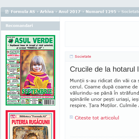
Formula AS
›
Arhiva
›
Anul 2017
›
Numarul 1295
› Societat
Recomandari
Societate
Crucile de la hotarul 
Munţii s-au ridicat din văi ca
cerul. Coame după coame de
vălurindu-se până în străfundu
spinările unor peşti uriaşi, ieş
respire. Ţara Moţilor. Culmile
Citeste tot articolul