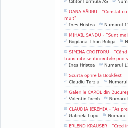
Cititor Formula AS
Numa
OANA SÂRBU - "Constat cu tr
mult"
Ines Hristea
Numarul 1
MIHAIL SANDU - "Sunt mai
Bogdana Tihon Buliga
N
SIMINA CROITORU - "Când ie
transmite sentimentele prin v
Ines Hristea
Numarul 1
Scurtă oprire la Bookfest
Claudiu Tarziu
Numarul
Galeriile CAROL din Bucureşt
Valentin Iacob
Numarul
CLAUDIA IEREMIA - "Aş pref
Gabriela Lupu
Numarul
ERLEND KRAUSER - "Cred în