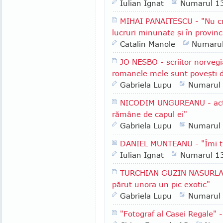
Iulian Ignat
Numarul 1
MIHAI PANAITESCU - "Nu cre
lucruri minunate şi în provinc
Catalin Manole
Numaru
JO NESBO - scriitor norvegi
romanele mele sunt poveşti 
Gabriela Lupu
Numarul
NICODIM UNGUREANU - acto
rămâne de capul ei"
Gabriela Lupu
Numarul
DANIEL MUNTEANU - "Îmi tr
Iulian Ignat
Numarul 1
TURCHIAN GUZIN NASURLA - 
părut unora un pic exotic"
Gabriela Lupu
Numarul
"Fotograf al Casei Regale" 