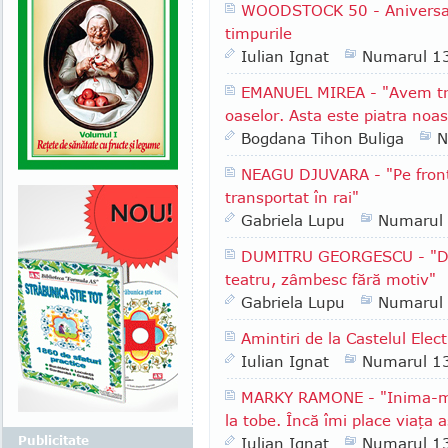
WOODSTOCK 50 - Aniversarea
timpurile
Iulian Ignat
Numarul 1
EMANUEL MIREA - "Avem tre
oaselor. Asta este piatra noa
Bogdana Tihon Buliga
N
NEAGU DJUVARA - "Pe front
transportat în rai"
Gabriela Lupu
Numarul
DUMITRU GEORGESCU - "De 
teatru, zâmbesc fără motiv"
Gabriela Lupu
Numarul
Amintiri de la Castelul Elect
Iulian Ignat
Numarul 1
MARKY RAMONE - "Inima-mi
la tobe. Încă îmi place viaţa 
Publicitate
Iulian Ignat
Numarul 1