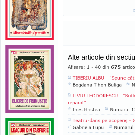
Alte articole din sect
Afisare: 1 - 40 din
675
artico
TIBERIU ALBU - "Spune cât
Bogdana Tihon Buliga
N
LIVIU TEODORESCU - "Suflec
reparat"
Ines Hristea
Numarul 1
Teatru-dans pe acoperiş - 
Gabriela Lupu
Numarul