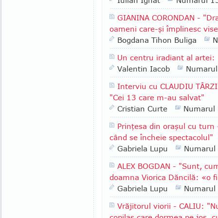
Iulian Ignat
Numarul 1
GIANINA CORONDAN - "Dragi
oameni care-şi împlinesc vise
Bogdana Tihon Buliga
N
Un centru iradiant al artei
Valentin Iacob
Numarul
Interviu cu CLAUDIU TÂRZI
"Cei 13 care m-au salvat"
Cristian Curte
Numarul
Prinţesa din oraşul cu turn
când se încheie spectacolul"
Gabriela Lupu
Numarul
ALEX BOGDAN - "Sunt, cum
doamna Viorica Dăncilă: «o fi
Gabriela Lupu
Numarul
Vrăjitorul viorii - CALIU: 
copilaş care dormea pe jos, c