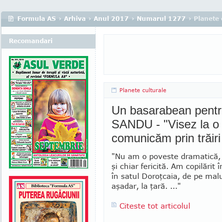
Formula AS
›
Arhiva
›
Anul 2017
›
Numarul 1277
› Planete 
Recomandari
Planete culturale
Un basarabean pentr
SANDU - "Visez la o 
comunicăm prin trăiri
"Nu am o poveste dramatică, 
şi chiar fericită. Am copilărit 
în satul Doroţcaia, de pe malu
aşadar, la ţară. ..."
Citeste tot articolul