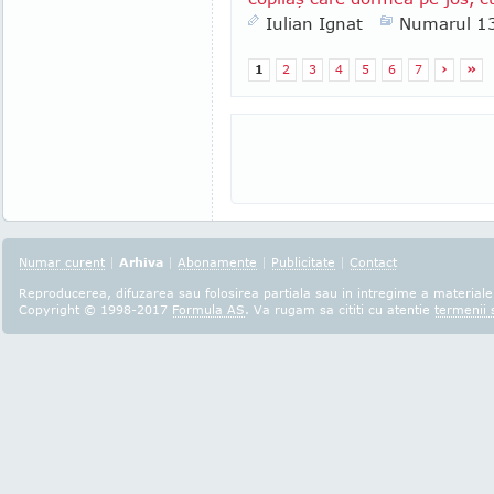
Iulian Ignat
Numarul 1
1
2
3
4
5
6
7
›
»
Numar curent
|
Arhiva
|
Abonamente
|
Publicitate
|
Contact
Reproducerea, difuzarea sau folosirea partiala sau in intregime a materialel
Copyright © 1998-2017
Formula AS
. Va rugam sa cititi cu atentie
termenii s