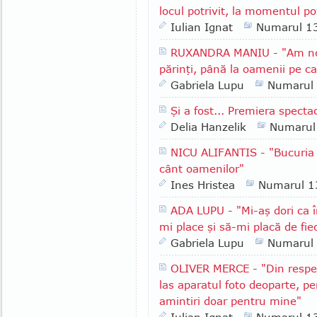
locul potrivit, la momentul pot
Iulian Ignat
Numarul 1
RUXANDRA MANIU - "Am nor
părinţi, până la oamenii pe ca
Gabriela Lupu
Numarul
Şi a fost... Premiera spectac
Delia Hanzelik
Numarul
NICU ALIFANTIS - "Bucuria m
cânt oamenilor"
Ines Hristea
Numarul 1
ADA LUPU - "Mi-aş dori ca î
mi place şi să-mi placă de fie
Gabriela Lupu
Numarul
OLIVER MERCE - "Din respect
las aparatul foto deoparte, p
amintiri doar pentru mine"