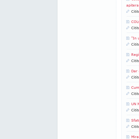
apitera
Citi
COLO
Citi
"In 
Citi
Regi
Citi
Dar 
Citi
Cum
Citi
UN 
Citi
Sfat
Citi
Mira