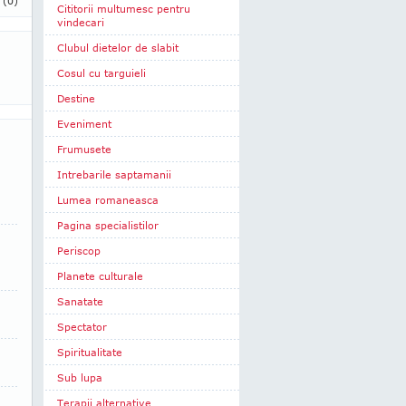
i
(0)
Cititorii multumesc pentru
vindecari
Clubul dietelor de slabit
Cosul cu targuieli
Destine
Eveniment
Frumusete
Intrebarile saptamanii
Lumea romaneasca
Pagina specialistilor
Periscop
Planete culturale
Sanatate
Spectator
Spiritualitate
Sub lupa
Terapii alternative