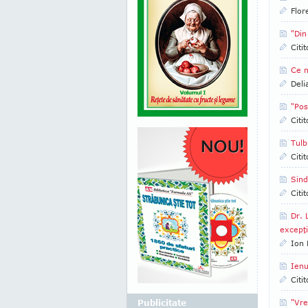
Flor
"Din
Citi
Ce n
Deli
"Pos
Citi
Tulb
Citi
Sind
Citi
Dr. 
excepţ
Ion 
Ienu
Citi
Publicitate
"Vre