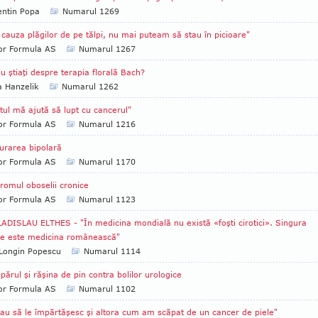
entin Popa
Numarul 1269
 cauza plăgilor de pe tălpi, nu mai puteam să stau în picioare"
tor Formula AS
Numarul 1267
u ştiaţi despre terapia florală Bach?
a Hanzelik
Numarul 1262
tul mă ajută să lupt cu cancerul"
tor Formula AS
Numarul 1216
urarea bipolară
tor Formula AS
Numarul 1170
romul oboselii cronice
tor Formula AS
Numarul 1123
LADISLAU ELTHES - "În medicina mondială nu există «foşti cirotici». Singura
ie este medicina românească"
Longin Popescu
Numarul 1114
părul şi răşina de pin contra bolilor urologice
tor Formula AS
Numarul 1102
au să le împărtăşesc şi altora cum am scăpat de un cancer de piele"