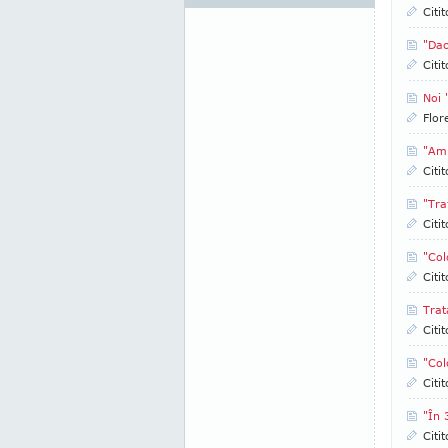
Citi
"Dac
Citi
Noi 
Flor
"Am 
Citi
"Tra
Citi
"Col
Citi
Trat
Citi
"Col
Citi
"În 
Citi