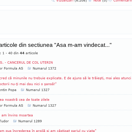
Vizualizari
(6.208)
Note
(0)
Comentari
 articole din sectiunea "Asa m-am vindecat..."
: 1 - 40 din
44
articole
.S. - CANCERUL DE COL UTERIN
tor Formula AS
Numarul 1372
cred că minunile nu trebuie explicate. E de ajuns să le trăieşti, mai ales atunci
ctorii nu-ţi mai dau nici o şansă!"
entin Popa
Numarul 1327
ea noastră cea de toate zilele
tor Formula AS
Numarul 1327
 am învins moartea
 Tudor
Numarul 1289
am pus încrederea în argilă şi am câştigat pariul cu viaţa"