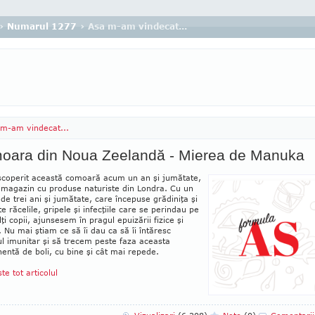
›
Numarul 1277
› Asa m-am vindecat...
m-am vindecat...
oara din Noua Zeelandă - Mierea de Manuka
coperit această comoară acum un an şi jumătate,
 magazin cu pro­duse naturiste din Londra. Cu un
 de trei ani şi jumătate, care începuse grădiniţa şi
te răcelile, gripele şi infecţiile care se perin­dau pe
lţi copii, ajunsesem în pragul epui­zării fizice şi
. Nu mai ştiam ce să îi dau ca să îi întăresc
l imunitar şi să trecem peste faza aceasta
ntă de boli, cu bine şi cât mai repede.
ste tot articolul