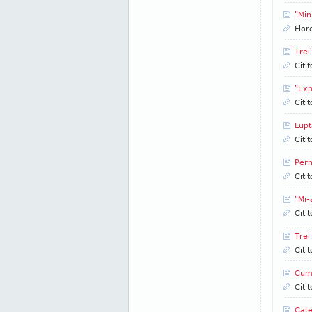
"Min
Flor
Trei
Citi
"Exp
Citi
Lupt
Citi
Pern
Citi
"Mi-
Citi
Trei
Citi
Cum
Citi
Cate