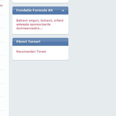
ni
Fundatia Formula AS
Batranii singuri, bolnavii, orfanii
asteapta sponsorizarile
dumneavoastra...
Păreri Torser!
Recomandari Torser