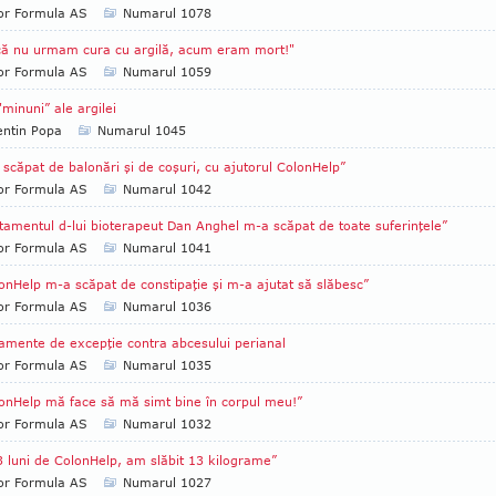
tor Formula AS
Numarul 1078
ă nu urmam cura cu argilă, acum eram mort!"
tor Formula AS
Numarul 1059
"minuni” ale argilei
entin Popa
Numarul 1045
scăpat de balonări şi de coşuri, cu ajutorul ColonHelp”
tor Formula AS
Numarul 1042
tamentul d-lui bioterapeut Dan Anghel m-a scăpat de toate suferinţele”
tor Formula AS
Numarul 1041
onHelp m-a scăpat de constipaţie şi m-a ajutat să slăbesc”
tor Formula AS
Numarul 1036
amente de excepţie contra abcesului perianal
tor Formula AS
Numarul 1035
onHelp mă face să mă simt bine în corpul meu!”
tor Formula AS
Numarul 1032
3 luni de ColonHelp, am slăbit 13 kilograme”
tor Formula AS
Numarul 1027