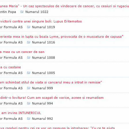
unea Maria" - Un caz spectaculos de vindecare de cancer, cu ceaiuri si rugaciu
entin Popa
Numarul 1022
 victorii contra unei singure boli: Lupus Eritematos
tor Formula AS
Numarul 1019
erienta mea in lupta cu boala Lyme, provocata de o muscatura de capusa"
tor Formula AS
Numarul 1016
a mea cu un cancer de san
tor Formula AS
Numarul 1008
a cu castane
tor Formula AS
Numarul 1005
am schimbat stilul de viata si cancerul meu a intrat in remisie"
tor Formula AS
Numarul 999
 dintr-o lovitura! Cum am scapat de varice, acnee si reumatism
tor Formula AS
Numarul 994
 am invins INTUNERICUL
tor Formula AS
Numarul 992
va randuri pentru cei ce vor un raspuns la intrebarea: "Cu ce te ajuta