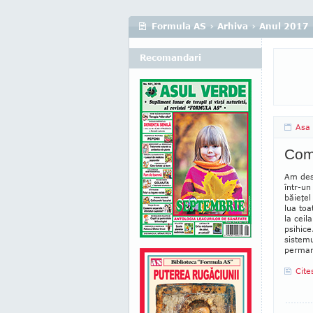
Formula AS
›
Arhiva
›
Anul 2017
Recomandari
Asa 
Com
Am des
într-un
băieţel
lua toa
la ceila
psihice
sistemu
permane
Cite