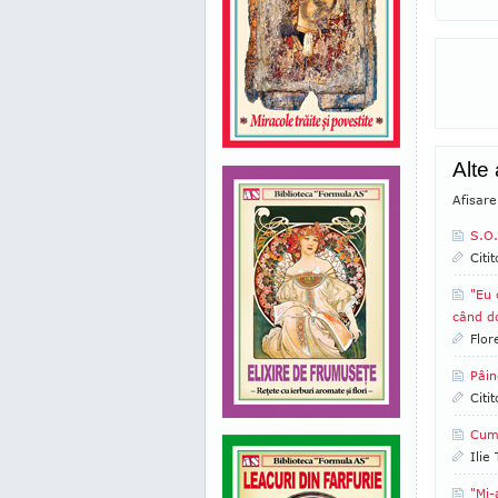
Alte
Afisare
S.O
Citi
"Eu 
când do
Flor
Pâin
Citi
Cum
Ilie
"Mi-