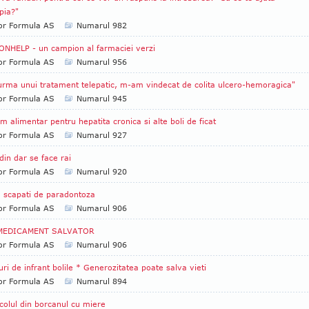
pia?"
tor Formula AS
Numarul 982
NHELP - un campion al farmaciei verzi
tor Formula AS
Numarul 956
urma unui tratament telepatic, m-am vindecat de colita ulcero-hemoragica"
tor Formula AS
Numarul 945
m alimentar pentru hepatita cronica si alte boli de ficat
tor Formula AS
Numarul 927
din dar se face rai
tor Formula AS
Numarul 920
 scapati de paradontoza
tor Formula AS
Numarul 906
MEDICAMENT SALVATOR
tor Formula AS
Numarul 906
uri de infrant bolile * Generozitatea poate salva vieti
tor Formula AS
Numarul 894
colul din borcanul cu miere