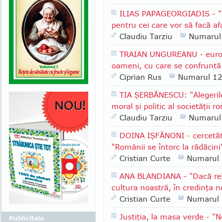
ILIAS PAPAGEORGIADIS - "
pentru cei care vor să facă af
Claudiu Tarziu
Numarul
TRAIAN UNGUREANU - europa
oameni, cu care se confruntă 
Ciprian Rus
Numarul 1
TIA ŞERBĂNESCU: "Alegerile 
moral şi politic al societăţii 
Claudiu Tarziu
Numarul
DOINA IŞFĂNONI - cercetăto
"Românii se întorc la rădăcini
Cristian Curte
Numarul
ANA BLANDIANA - "Dacă reî
cultura noastră, în credinţa 
Cristian Curte
Numarul
Justiţia, la masa verde - "
Publicitate