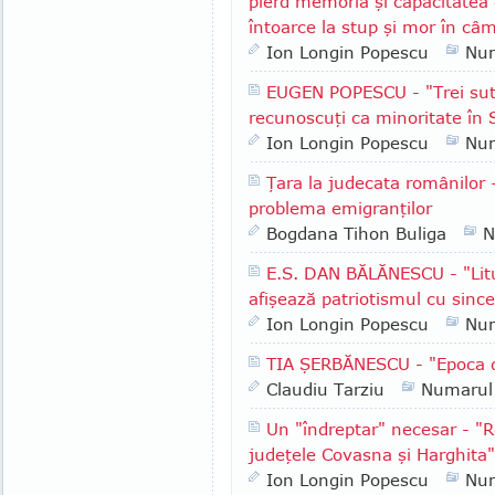
pierd memoria şi capacitatea 
întoarce la stup şi mor în câ
Ion Longin Popescu
Nu
EUGEN POPESCU - "Trei sut
recunoscuţi ca minoritate în 
Ion Longin Popescu
Nu
Ţara la judecata românilor 
problema emigranţilor
Bogdana Tihon Buliga
N
E.S. DAN BĂLĂNESCU - "Lituan
afişează patriotismul cu since
Ion Longin Popescu
Nu
TIA ŞERBĂNESCU - "Epoca de
Claudiu Tarziu
Numarul
Un "îndreptar" necesar - "R
judeţele Covasna şi Harghita"
Ion Longin Popescu
Nu