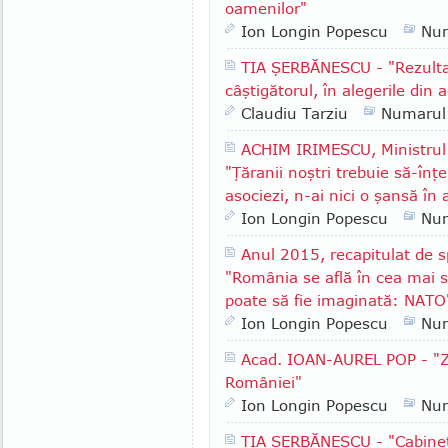
oamenilor"
Ion Longin Popescu
Nu
TIA ŞERBĂNESCU - "Rezultat
câştigătorul, în alegerile din 
Claudiu Tarziu
Numarul
ACHIM IRIMESCU, Ministrul Ag
"Ţăranii noştri trebuie să-în
asociezi, n-ai nici o şansă în 
Ion Longin Popescu
Nu
Anul 2015, recapitulat de s
"România se află în cea mai s
poate să fie imaginată: NATO
Ion Longin Popescu
Nu
Acad. IOAN-AUREL POP - "Zi
României"
Ion Longin Popescu
Nu
TIA ŞERBĂNESCU - "Cabinet