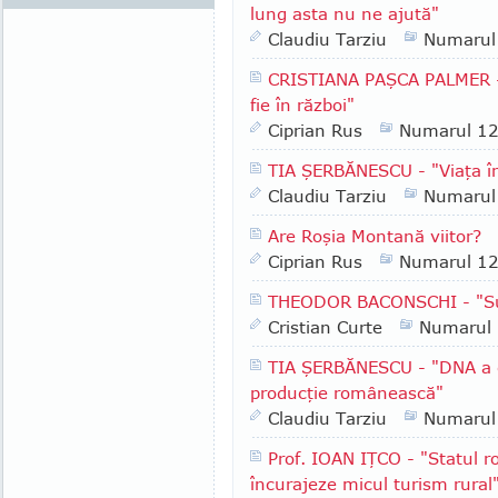
lung asta nu ne ajută"
Claudiu Tarziu
Numarul
CRISTIANA PAŞCA PALMER - "
fie în război"
Ciprian Rus
Numarul 1
TIA ŞERBĂNESCU - "Viaţa în 
Claudiu Tarziu
Numarul
Are Roşia Montană viitor?
Ciprian Rus
Numarul 1
THEODOR BACONSCHI - "Su
Cristian Curte
Numarul
TIA ŞERBĂNESCU - "DNA a o
producţie românească"
Claudiu Tarziu
Numarul
Prof. IOAN IŢCO - "Statul 
încurajeze micul turism rural