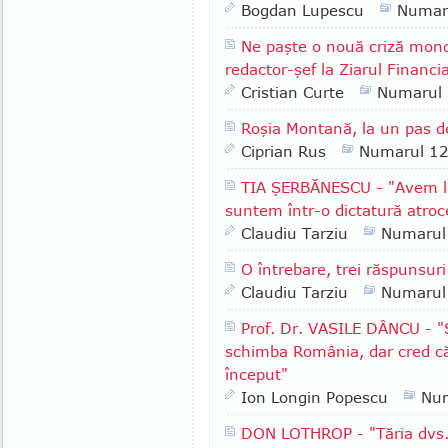
Bogdan Lupescu
Numar
Ne paşte o nouă criză mondi
redactor-şef la Ziarul Financi
Cristian Curte
Numarul
Roşia Montană, la un pas d
Ciprian Rus
Numarul 1
TIA ŞERBĂNESCU - "Avem la 
suntem într-o dictatură atroc
Claudiu Tarziu
Numarul
O întrebare, trei răspunsur
Claudiu Tarziu
Numarul
Prof. Dr. VASILE DÂNCU - "
schimba România, dar cred că 
început"
Ion Longin Popescu
Nu
DON LOTHROP - "Tăria dvs.,