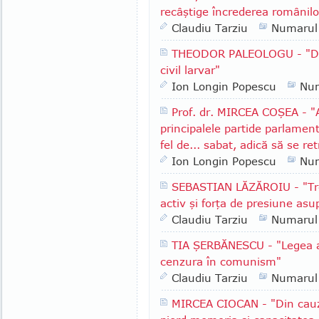
recâştige încrederea românilo
Claudiu Tarziu
Numarul
THEODOR PALEOLOGU - "De an
civil larvar"
Ion Longin Popescu
Nu
Prof. dr. MIRCEA COŞEA - 
principalele partide parlament
fel de... sabat, adică să se r
Ion Longin Popescu
Nu
SEBASTIAN LĂZĂROIU - "Treb
activ şi forţa de presiune asu
Claudiu Tarziu
Numarul
TIA ŞERBĂNESCU - "Legea a
cenzura în comunism"
Claudiu Tarziu
Numarul
MIRCEA CIOCAN - "Din cauza 