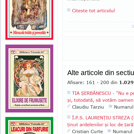
Citeste tot articolul
Alte articole din sect
Afisare: 161 - 200 din
1.029
TIA ŞERBĂNESCU - "Nu e pos
şi, totodată, să votăm oameni 
Claudiu Tarziu
Numarul
Î.P.S. LAURENŢIU STREZA (Mi
ţinut ardelenilor şi loc de ţară
Cristian Curte
Numarul