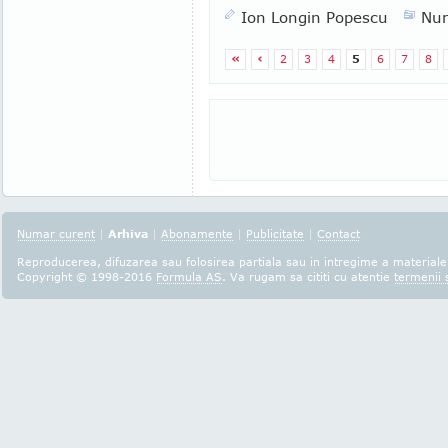
Ion Longin Popescu
Nu
«
‹
2
3
4
5
6
7
8
Numar curent
|
Arhiva
|
Abonamente
|
Publicitate
|
Contact
Reproducerea, difuzarea sau folosirea partiala sau in intregime a materialel
Copyright © 1998-2016
Formula AS
. Va rugam sa cititi cu atentie
termenii s