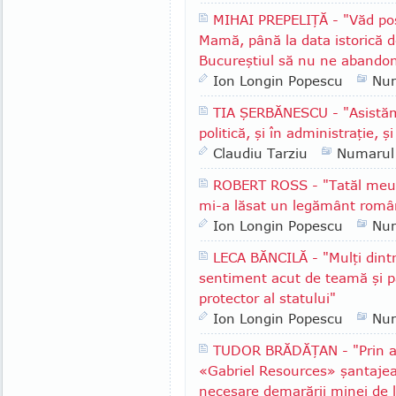
MIHAI PREPELIŢĂ - "Văd posi
Mamă, până la data istorică 
Bucureştiul să nu ne abandon
Ion Longin Popescu
Nu
TIA ŞERBĂNESCU - "Asistăm 
politică, şi în administraţie, şi
Claudiu Tarziu
Numarul
ROBERT ROSS - "Tatăl meu s
mi-a lăsat un legământ româ
Ion Longin Popescu
Nu
LECA BĂNCILĂ - "Mulţi dint
sentiment acut de teamă şi pă
protector al statului"
Ion Longin Popescu
Nu
TUDOR BRĂDĂŢAN - "Prin ar
«Gabriel Resources» şantajea
necesare demarării minei de 