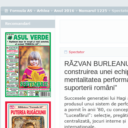
Formula AS
›
Arhiva
›
Anul 2016
›
Numarul 1225
› Spectat
Recomandari
Spectator
RĂZVAN BURLEANU -
construirea unei echi
mentalitatea performa
suporterii români"
Succesele generaţiei lui Hagi 
produsul unui sistem de perf
a pornit în anii '80, cu concep
"Luceafărul": selecţie, pregăt
centralizată, jocuri interne şi
internaţionale.