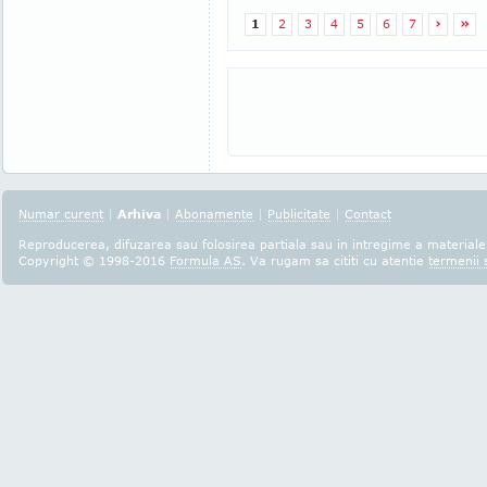
1
2
3
4
5
6
7
›
»
Numar curent
|
Arhiva
|
Abonamente
|
Publicitate
|
Contact
Reproducerea, difuzarea sau folosirea partiala sau in intregime a materialel
Copyright © 1998-2016
Formula AS
. Va rugam sa cititi cu atentie
termenii s