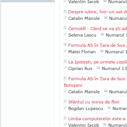
Valentin Iacob
Numarul
Despre iubire, într-un sat d
Catalin Manole
Numaru
Cernobîl - Când se va şti a
Selena Lascu
Numarul 
Formula AS în Ţara de Sus a
Matei Florian
Numarul 
La Ipoteşti, pe urmele copi
Ciprian Rus
Numarul 1
Formula AS în Ţara de Sus a
Botoşani
Catalin Manole
Numaru
Sfântul cu miros de flori
Bogdan Lupescu
Numar
Limba computerelor este a 
Valentin Iacob
Numarul