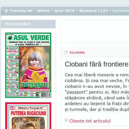
Formula AS
›
Arhiva
›
Anul 2016
›
Numarul 1225
› Societat
Recomandari
Societate
Ciobani fără frontier
Cea mai liberă meserie a rom
ciobănia. Şi cea mai veche. Fr
ciobanii n-au avut nevoie, în 
"paşaport" pentru oi. Nici mă
stăpânire străină, când sate î
ardeleni au bejenit la fraţii d
şi turmele, dar şi tradiţia după
Citeste tot articolul