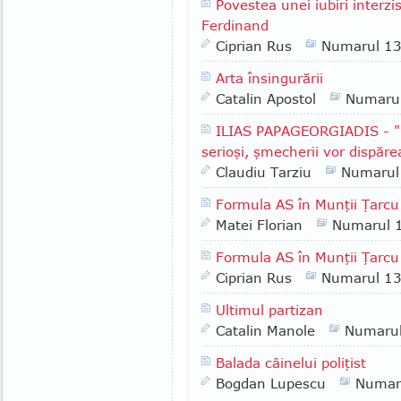
Povestea unei iubiri interzi
Ferdinand
Ciprian Rus
Numarul 1
Arta însingurării
Catalin Apostol
Numaru
ILIAS PAPAGEORGIADIS - "Î
serioşi, şmecherii vor dispăre
Claudiu Tarziu
Numarul
Formula AS în Munţii Ţarcu
Matei Florian
Numarul 
Formula AS în Munţii Ţarcu 
Ciprian Rus
Numarul 1
Ultimul partizan
Catalin Manole
Numaru
Balada câinelui poliţist
Bogdan Lupescu
Numar