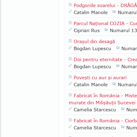
Podgoriile soarelui - DRĂG
Catalin Manole
Numaru
Parcul Naţional COZIA - Cu
Ciprian Rus
Numarul 1
Oraşul din desagă
Bogdan Lupescu
Numar
Doi pentru eternitate - Cr
Bogdan Lupescu
Numar
Poveşti cu aur şi aurari
Catalin Manole
Numaru
Fabricat în România - Misteru
murate din Milişăuţii Sucevei
Camelia Starcescu
Num
Fabricat în România - Ciorb
Camelia Starcescu
Num