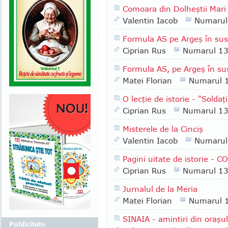
Comoara din Dolheştii Mari
Valentin Iacob
Numarul
Formula AS pe Argeş în sus 
Ciprian Rus
Numarul 1
Formula AS, pe Argeş în su
Matei Florian
Numarul 
O lecţie de istorie - "Soldaţ
Ciprian Rus
Numarul 1
Misterele de la Cinciş
Valentin Iacob
Numarul
Pagini uitate de istorie -
Ciprian Rus
Numarul 1
Jurnalul de la Meria
Matei Florian
Numarul 
SINAIA - amintiri din oraşul
Publicitate