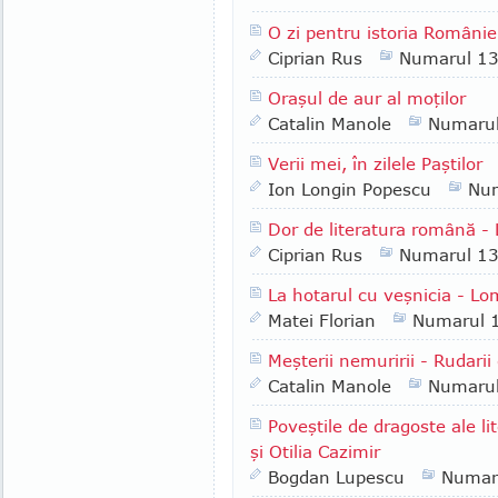
O zi pentru istoria Românie
Ciprian Rus
Numarul 1
Oraşul de aur al moţilor
Catalin Manole
Numaru
Verii mei, în zilele Paştilor
Ion Longin Popescu
Nu
Dor de literatura română -
Ciprian Rus
Numarul 1
La hotarul cu veşnicia - Lo
Matei Florian
Numarul 
Meşterii nemuririi - Rudarii
Catalin Manole
Numaru
Poveştile de dragoste ale l
şi Otilia Cazimir
Bogdan Lupescu
Numar