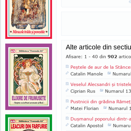
Alte articole din sect
Afisare: 1 - 40 din
902
artico
Peştele de aur de la Stânce
Catalin Manole
Numaru
Veselul Alecsandri şi tristele
Ciprian Rus
Numarul 1
Pustnicii din grădina Râmeţ
Matei Florian
Numarul 
Duşmanul poporului dintr-
Catalin Apostol
Numaru