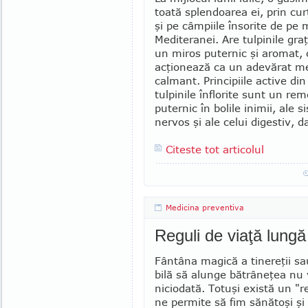
toată splendoarea ei, prin curţ
şi pe câmpiile însorite de pe 
Mediteranei. Are tulpinile graţ
un miros puternic şi aromat, 
acţionează ca un adevărat 
calmant. Principiile active din
tulpinile înflorite sunt un rem
puternic în bolile inimii, ale 
nervos şi ale celui digestiv, d
Citeste tot articolul
Medicina preventiva
Reguli de viaţă lungă
Fântâna magică a tinereţii sa
bilă să alunge bătrâneţea nu 
nicio­dată. Totuşi există un "
ne permite să fim sănătoşi şi