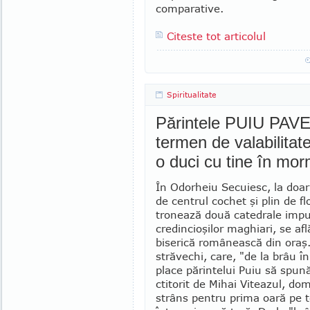
com­parative.
Citeste tot articolul
Spiritualitate
Părintele PUIU PAVE
termen de valabilitate
o duci cu tine în mo
În Odorheiu Secuiesc, la doar
de centrul cochet şi plin de flo
tronează două catedrale impu
credincioşilor maghiari, se af
biserică românească din oraş
străvechi, care, "de la brâu în
place părintelui Puiu să spună
ctitorit de Mihai Viteazul, dom
strâns pentru pri­ma oară pe t