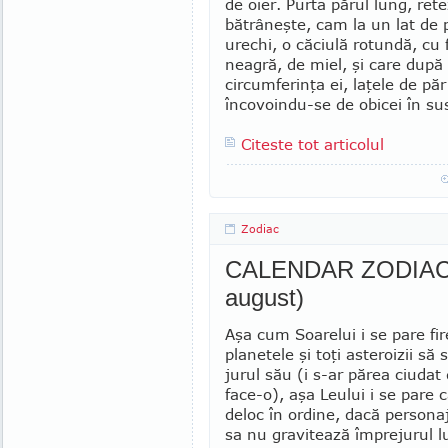
de oier. Purta părul lung, ret
bătrâneşte, cam la un lat de
urechi, o căciulă rotundă, cu 
neagră, de miel, şi care după
circumferinţa ei, laţele de păr
încovoindu-se de obicei în su
Citeste tot articolul
Zodiac
CALENDAR ZODIACAL 
august)
Aşa cum Soarelui i se pare fir
planetele şi toţi asteroizii să 
jurul său (i s-ar părea ciudat
face-o), aşa Leului i se pare 
deloc în ordine, dacă personaj
sa nu gravitează împrejurul lu