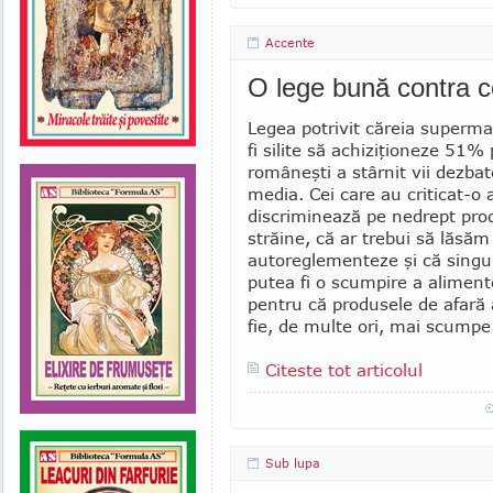
Accente
O lege bună contra 
Legea potrivit căreia supermar­
fi silite să achiziţioneze 51%
româneşti a stârnit vii dezba­
media. Cei care au criti­cat-o
discriminează pe nedrept pro
străine, că ar trebui să lăsăm
autoreglementeze şi că singur
putea fi o scum­­pire a alimente
pentru că pro­dusele de afară
fie, de multe ori, mai scum­pe
Citeste tot articolul
Sub lupa