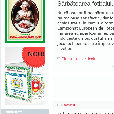
Sărbătoarea fotbalulu
Nu că asta ar fi neapărat un 
răutăcioasă satis­facţie, dar fe
desfăşurat şi în care s-a term
Campionat European de Fotbal
minarea echipei României, p
îndul­ceşte un pic gustul amar
jocul echipei noastre împotriv
Elveţiei.
Citeste tot articolul
Spectator
Publicitate