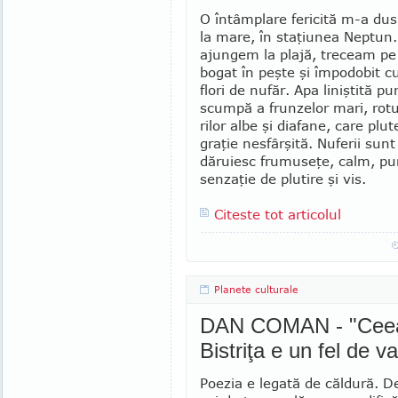
O întâmplare fericită m-a dus 
la mare, în staţiunea Neptun.
ajungem la plajă, treceam pe
bogat în peşte şi împodo­bit c
flori de nufăr. Apa liniştită p
scumpă a frunzelor mari, rotun­
rilor albe şi dia­fane, care plu
graţie ne­sfârşită. Nuferii sunt 
dă­ruiesc frumuseţe, calm, pur
senzaţie de plutire şi vis.
Citeste tot articolul
Planete culturale
DAN COMAN - "Ceea c
Bistriţa e un fel de v
Poezia e legată de căldură. 