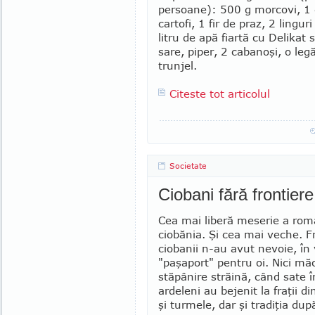
persoane): 500 g mor­covi, 1 
cartofi, 1 fir de praz, 2 lin­guri
litru de apă fiartă cu Delikat 
sare, piper, 2 caba­noşi, o leg
trunjel.
Citeste tot articolul
Societate
Ciobani fără frontier
Cea mai liberă meserie a rom
ciobănia. Şi cea mai veche. Fr
ciobanii n-au avut nevoie, în 
"paşaport" pentru oi. Nici mă
stăpânire străină, când sate î
ardeleni au bejenit la fraţii d
şi turmele, dar şi tradiţia după