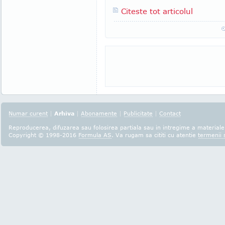
Citeste tot articolul
Numar curent
|
Arhiva
|
Abonamente
|
Publicitate
|
Contact
Reproducerea, difuzarea sau folosirea partiala sau in intregime a materialel
Copyright © 1998-2016
Formula AS
. Va rugam sa cititi cu atentie
termenii s