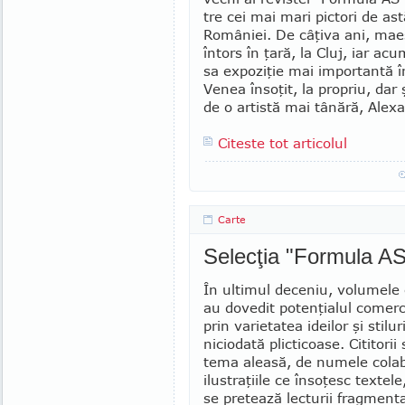
tre cei mai mari pictori de ast
României. De câţiva ani, maes
întors în ţară, la Cluj, iar ac
sa expo­ziţie mai importantă î
Venea însoţit, la propriu, dar 
de o artistă mai tâ­nără, Ale­
Citeste tot articolul
Carte
Selecţia "Formula AS
În ultimul deceniu, volumele c
au dovedit potenţialul comerci
prin varietatea ideilor şi stilu
niciodată plicticoase. Citi­torii
tema aleasă, de numele colabo
ilustraţiile ce însoţesc textele
se pretează lecturii fragmenta