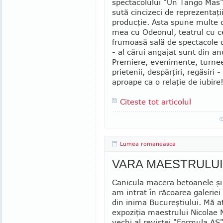
spectacolului "Un Tango Mas"
sută cincizeci de reprezentaţii
producţie. Asta spune multe d
mea cu Odeonul, teatrul cu 
frumoasă sală de spectacole 
- al cărui angajat sunt din a
Premiere, evenimente, turnee
prie­tenii, despărţiri, regăsiri
aproape ca o relaţie de iubi­re
Citeste tot articolul
Lumea romaneasca
VARA MAESTRULUI
Canicula macera betoanele şi 
am intrat în răcoarea galeriei
din inima Bucureştiului. Mă at
expoziţia maestrului Nicolae M
vechi al revistei "For­mula AS"