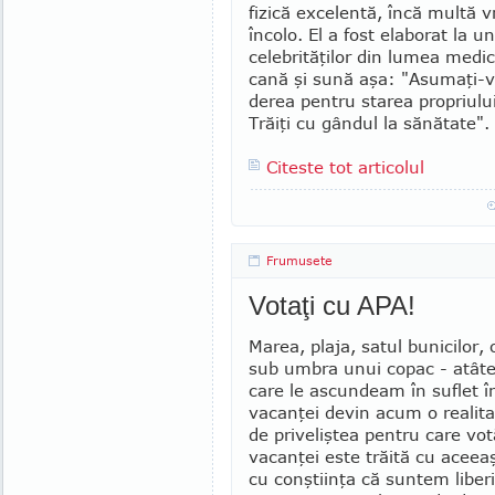
fizică excelentă, încă multă v
încolo. El a fost elaborat la un
celebrităţilor din lumea me­di
cană şi sună aşa: "Asumaţi-
derea pentru starea propriulu
Trăiţi cu gândul la să­nă­tate".
Citeste tot articolul
Frumusete
Votaţi cu APA!
Marea, plaja, satul bunicilor,
sub umbra unui copac - atâte
care le ascundeam în suflet î
vacanţei devin acum o realitate
de priveliştea pentru care vo
vacanţei este trăită cu aceeaş
cu conştiinţa că suntem liber