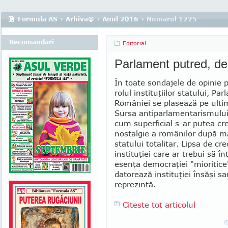
Formula AS
›
Arhiva@
›
Anul 2016
› Numarul 1225
Recomandari
Editorial
Parlament putred, d
În toate sondajele de opinie p
rolul institu­ţiilor statului, Pa
României se plasează pe ultim
Sursa antiparlamentarismului
cum superficial s-ar putea cr
nostalgie a românilor după ma
statului totalitar. Lipsa de cre
insti­tuţiei care ar trebui să î
esenţa democraţiei "mioritice
datorează instituţiei însăşi sa
reprezintă.
Citeste tot articolul