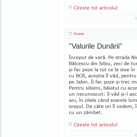
Citeste tot articolul
Acasa
"Valurile Dunării"
Început de vară. Pe strada Ni
Bălcescu din Sibiu, zeci de tu
şi fac poze la tot ce le iese în
cu BCR, aceştia îl văd, pentru
pe Jabin. Îi fac poze şi trec m
Pentru sibieni, băiatul cu ac
un necunoscut: îl văd şi-l asc
ani, în zilele când soarele lu
oraşul. De câte ori îl vedem,
cu un zâmbet.
Citeste tot articolul