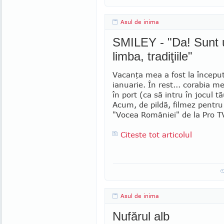
Asul de inima
SMILEY - "Da! Sunt un
limba, tradiţiile"
Vacanţa mea a fost la început
ianua­rie. În rest... corabia 
în port (ca să intru în jocul t
Acum, de pildă, filmez pentr
"Vocea României" de la Pro T
Citeste tot articolul
Asul de inima
Nufărul alb