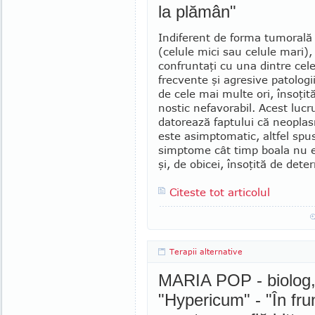
la plămân"
Indiferent de forma tumorală
(celule mici sau celule mari),
confruntaţi cu una dintre cel
frecvente şi agresive patologi
de cele mai multe ori, însoţit
nostic nefavorabil. Acest lucr
datorează faptului că neoplas
este asimptomatic, altfel spu
simptome cât timp boala nu 
şi, de obicei, însoţită de de
Citeste tot articolul
Terapii alternative
MARIA POP - biolog, 
"Hypericum" - "În frun