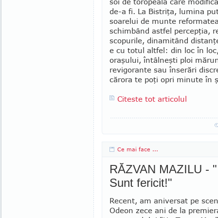
soi de toropeală care modifică 
de-a fi. La Bis­triţa, lumina pu
soarelui de munte refor­ma­tea
schimbând astfel percepţia, r
scopurile, dinamitând distanţe
e cu totul altfel: din loc în lo
oraşului, întâl­neşti ploi măru
revigorante sau înserări discre
cărora te poţi opri minute în ş
Citeste tot articolul
Ce mai face ...
RĂZVAN MAZILU - "Iub
Sunt fericit!"
Recent, am aniversat pe scen
Odeon zece ani de la premier