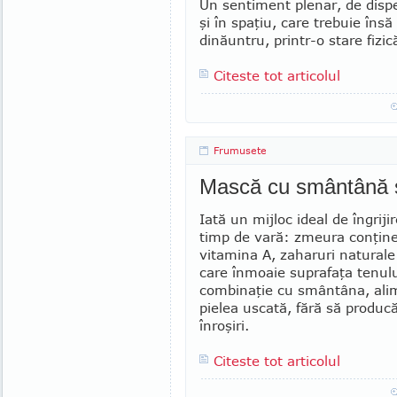
Un sentiment ple­nar, de disp
şi în spaţiu, care trebuie însă
dinăuntru, printr-o stare fizi
Citeste tot articolul
Frumusete
Mască cu smântână 
Iată un mijloc ideal de îngriji
timp de vară: zmeura conţine
vitamina A, zaharuri naturale
care înmoaie suprafaţa tenu­lu
combinaţie cu smântâna, ali
pielea uscată, fără să producă 
înroşiri.
Citeste tot articolul