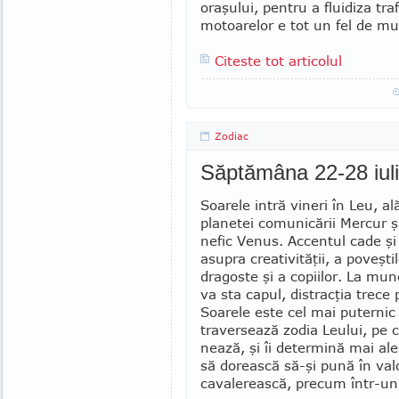
oraşului, pentru a fluidiza traf
motoarelor e tot un fel de mu
Citeste tot articolul
Zodiac
Săptămâna 22-28 iul
Soarele intră vineri în Leu, a
planetei comunicării Mercur ş
nefic Venus. Accentul cade ş
asu­pra creativităţii, a poveşti
dragoste şi a co­piilor. La mu
va sta capul, distracţia trece 
Soarele este cel mai puternic
traversează zodia Leului, pe c
nează, şi îi determină mai ale
să dorească să-şi pună în valo
cavalerească, precum într-un 