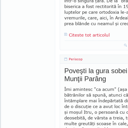
într-o sin­gură ţară. De la "br
biserica a fost rectitorită în 
luptelor pe care ortodoxia le-
vremu­rile, care, aici, în Ardea
prea blânde cu neamul şi cre
Citeste tot articolul
Periscop
Poveşti la gura sobei
Munţii Parâng
Îmi amintesc "ca acum" (aşa
bătrâ­nilor să spună, atunci 
întâmplare mai îndepărtată di
de o discuţie ce a avut loc în
şi moşul Itru, o persoană cu 
deosebită, de vârsta a treia, t
multe greutăţi scoase în cale,