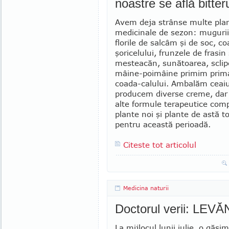
noastre se află bitteru
Avem deja strânse multe pla
medicinale de sezon: mugurii
florile de salcâm şi de soc, c
şoricelului, frunzele de frasin 
mesteacăn, sunătoarea, sclipeţ
mâine-poimâine primim prima
coada-calului. Ambalăm ceaiur
producem diverse creme, dar 
alte for­mule terapeutice com
plante noi şi plante de astă 
pentru aceas­­tă perioadă.
Citeste tot articolul
Medicina naturii
Doctorul verii: LEV
La mijlocul lunii iulie, o găsim 