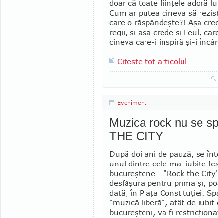
doar că toate fiinţele adoră l
Cum ar putea cineva să rezist
care o răspândeşte?! Aşa cred
regii, şi aşa crede şi Leul, ca
cineva care-i inspiră şi-i încâ
Citeste tot articolul
Eveniment
Muzica rock nu se s
THE CITY
După doi ani de pauză, se înt
unul dintre cele mai iubite fes
bucureştene - "Rock the City"
desfăşura pentru prima şi, po
dată, în Piaţa Constituţiei. Sp
"muzică liberă", atât de iubit
bucureşteni, va fi restricţion