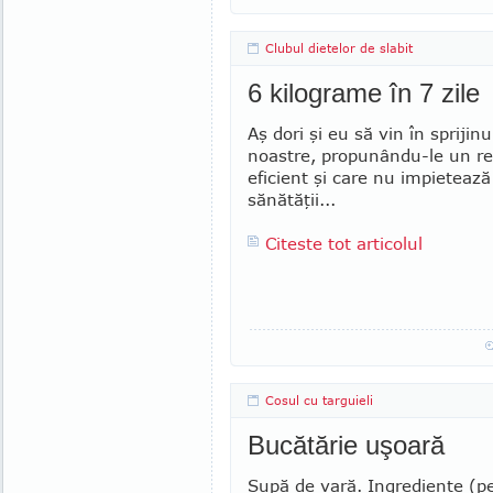
Clubul dietelor de slabit
6 kilograme în 7 zile
Aş dori şi eu să vin în sprijinu
noastre, propunân­du-le un r
eficient şi care nu impieteaz
sănătăţii...
Citeste tot articolul
Cosul cu targuieli
Bucătărie uşoară
Supă de vară. Ingrediente (p