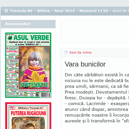
Formula AS
›
Arhiva
›
Anul 2014
›
Numarul 1130
› Asul de 
Recomandari
Asul de inima
Vara bunicilor
Din câte sărbători există în c
niciuna nu le este dedicată bu
prea umili, sărmanii, ca să fie
Prea modeşti. Devotamentul l
firesc. Duioşia lor - depăşită.
- comică. Lacrimile - exaspe
atunci când dispar, amintirea 
remuşcările noastre îi înconj
aureole şi îi transformă în "sfi