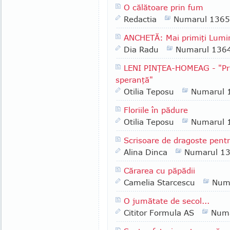
O călătoare prin fum
Redactia
Numarul 1365
ANCHETĂ: Mai primiţi Lumin
Dia Radu
Numarul 136
LENI PINŢEA-HOMEAG - "Pri
speranţă"
Otilia Teposu
Numarul 
Floriile în pădure
Otilia Teposu
Numarul 
Scrisoare de dragoste pent
Alina Dinca
Numarul 1
Cărarea cu păpădii
Camelia Starcescu
Num
O jumătate de secol...
Cititor Formula AS
Numa