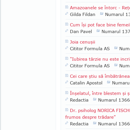
Amazoanele se întorc - Reţ
Gilda Fildan
Numarul 1
Cum îşi pot face bine femeil
Dan Pavel
Numarul 13
Joia cenuşii
Cititor Formula AS
Numa
"Iubirea târzie nu este inc
Cititor Formula AS
Numa
Cei care ştiu să îmbătrâne
Catalin Apostol
Numaru
Înşelatul, între blestem şi 
Redactia
Numarul 1366
Dr. psiholog NORICA FISCH
frumos despre trădare"
Redactia
Numarul 1366