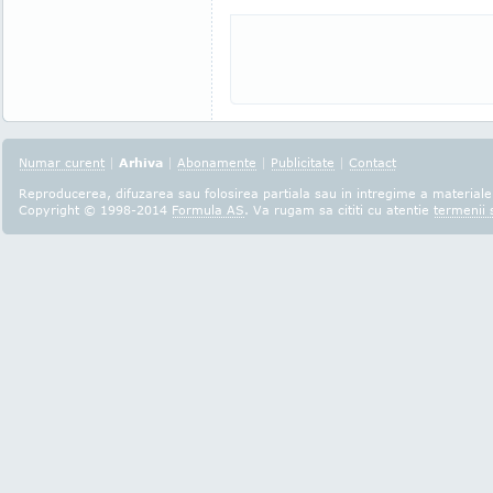
Numar curent
|
Arhiva
|
Abonamente
|
Publicitate
|
Contact
Reproducerea, difuzarea sau folosirea partiala sau in intregime a materialel
Copyright © 1998-2014
Formula AS
. Va rugam sa cititi cu atentie
termenii s