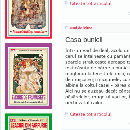
Citeste tot articolul
Asul de inima
Casa bunicii
Într-un vârf de deal, acolo u
cerul se în­tâlneşte cu pămân
soarele străluceşte aproa­pe t
fost căsuţa de bârne a bunici
maghiran la ferestrele mici, c
de muş­cate şi micşunele, cu
albine la col­ţul casei - părea
Aici nu se auzeau decât cân­t
păsărelelor, mugetul vacilor, b
nechezatul cailor.
Citeste tot articolul