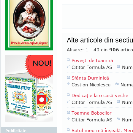
Alte articole din sect
Afisare: 1 - 40 din
906
artico
Poveşti de toamnă
Cititor Formula AS
Numa
Sfânta Duminică
Costion Nicolescu
Numa
Dedicaţie la o casă veche
Cititor Formula AS
Numa
Toamna Bobocilor
Cititor Formula AS
Numa
Soţul meu mă înşeală. Merit
Publicitate