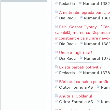
Redactia
Numarul 1382
Amintiri din ograda bunicilo
Dia Radu
Numarul 138
Psih. Gaspar Gyorgy - "Cân
capabilă, mereu cu răspunsuri
inconştient e că nu are nevo
Dia Radu
Numarul 138
Unde a fugit tata?
Dia Radu
Numarul 137
Există bărbaţi potriviţi?
Redactia
Numarul 1378
Bărbatul cu haina pe umăr
Cititor Formula AS
Numa
Anuţa şi Goldanul
Cititor Formula AS
Numa