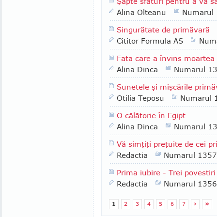
Şapte sfaturi pentru a vă s
Alina Olteanu
Numarul
Singurătate de primăvară
Cititor Formula AS
Numa
Fata care a învins moartea d
Alina Dinca
Numarul 1
Sunetele şi mişcările primăv
Otilia Teposu
Numarul 
O călătorie în Egipt
Alina Dinca
Numarul 1
Vă simţiţi preţuite de cei pri
Redactia
Numarul 1357
Prima iubire - Trei povestir
Redactia
Numarul 1356
1
2
3
4
5
6
7
›
»