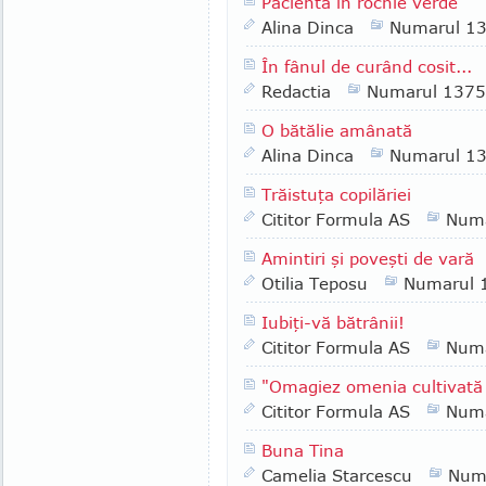
Pacienta în rochie verde
Alina Dinca
Numarul 1
În fânul de curând cosit...
Redactia
Numarul 1375
O bătălie amânată
Alina Dinca
Numarul 1
Trăistuţa copilăriei
Cititor Formula AS
Numa
Amintiri şi poveşti de vară
Otilia Teposu
Numarul 
Iubiţi-vă bătrânii!
Cititor Formula AS
Numa
"Omagiez omenia cultivată
Cititor Formula AS
Numa
Buna Tina
Camelia Starcescu
Num