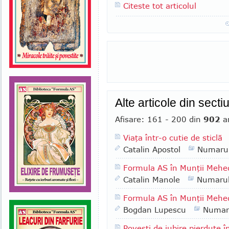
Citeste tot articolul
Alte articole din sect
Afisare: 161 - 200 din
902
ar
Viaţa într-o cutie de sticlă
Catalin Apostol
Numaru
Formula AS în Munţii Mehedi
Catalin Manole
Numaru
Formula AS în Munţii Mehed
Bogdan Lupescu
Numar
Poveşti de iubire pierdute în