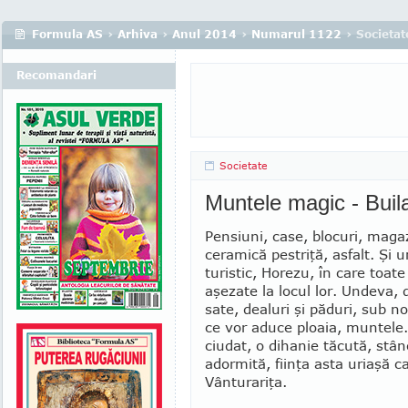
Formula AS
›
Arhiva
›
Anul 2014
›
Numarul 1122
› Societat
Recomandari
Societate
Muntele magic - Buil
Pensiuni, case, blocuri, maga
ceramică pestriţă, asfalt. Şi 
turistic, Horezu, în care toate
aşezate la locul lor. Undeva, 
sate, dealuri şi păduri, sub nor
ce vor aduce ploaia, muntel
ciudat, o dihanie tăcută, stâ
adormită, fiinţa asta uriaşă c
Vân­turariţa.