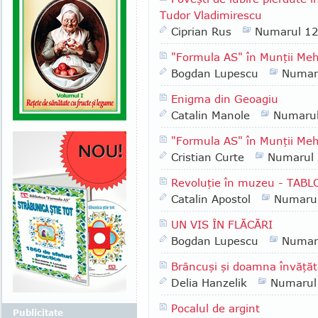
Tudor Vladimirescu
Ciprian Rus
Numarul 1
"Formula AS" în Munţii Mehe
Bogdan Lupescu
Numar
Enigma din Geoagiu
Catalin Manole
Numaru
"Formula AS" în Munţii Meh
Cristian Curte
Numarul
Revoluţie în muzeu - TAB
Catalin Apostol
Numaru
UN VIS ÎN FLĂCĂRI
Bogdan Lupescu
Numar
Brâncuşi şi doamna învăţă
Delia Hanzelik
Numarul
Pocalul de argint
Publicitate