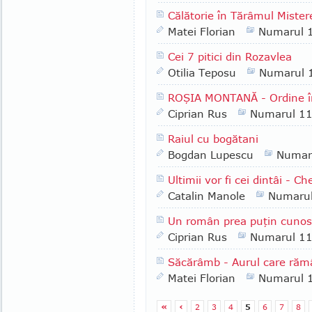
Călătorie în Tărâmul Mister
Matei Florian
Numarul 
Cei 7 pitici din Rozavlea
Otilia Teposu
Numarul 
ROŞIA MONTANĂ - Ordine î
Ciprian Rus
Numarul 1
Raiul cu bogătani
Bogdan Lupescu
Numar
Ultimii vor fi cei dintâi - Ch
Catalin Manole
Numaru
Un român prea puţin cun
Ciprian Rus
Numarul 1
Săcărâmb - Aurul care ră
Matei Florian
Numarul 
«
‹
2
3
4
5
6
7
8