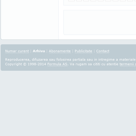
Numar curent
|
Arhiva
|
Abonamente
|
Publicitate
|
Contact
Reproducerea, difuzarea sau folosirea partiala sau in intregime a materialel
Copyright © 1998-2014
Formula AS
. Va rugam sa cititi cu atentie
termenii s