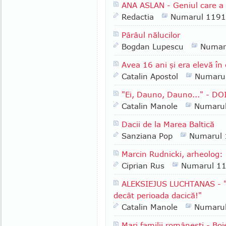
ANA ASLAN - Geniul care a 
Redactia
Numarul 1191
Pârâul nălucilor
Bogdan Lupescu
Numar
Avea 16 ani şi era elevă în 
Catalin Apostol
Numaru
"Ei, Dauno, Dauno..." - D
Catalin Manole
Numaru
Dacii de la Marea Baltică
Sanziana Pop
Numarul
Marcin Rudnicki, arheolog: 
Ciprian Rus
Numarul 1
ALEKSIEJUS LUCHTANAS - "L
decât perioada dacică!"
Catalin Manole
Numaru
Mari familii româneşti - Boie