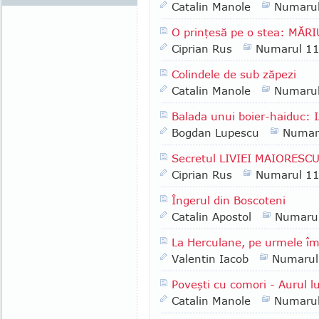
Catalin Manole
Numaru
O prinţesă pe o stea: MĂR
Ciprian Rus
Numarul 1
Colindele de sub zăpezi
Catalin Manole
Numaru
Balada unui boier-haiduc:
Bogdan Lupescu
Numar
Secretul LIVIEI MAIORESC
Ciprian Rus
Numarul 1
Îngerul din Boscoteni
Catalin Apostol
Numaru
La Herculane, pe urmele îm
Valentin Iacob
Numarul
Poveşti cu comori - Aurul l
Catalin Manole
Numaru