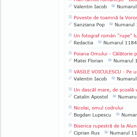
Valentin Iacob
Numarul
Poveste de toamnă la Voro
Sanziana Pop
Numarul
Un fotograf român "rupe"
Redactia
Numarul 1184
Poiana Omului - Călătorie p
Matei Florian
Numarul 
VASILE VOICULESCU - Pe urm
Valentin Iacob
Numarul
Un dascăl mare, de şcoal
Catalin Apostol
Numaru
Nicolai, omul codrului
Bogdan Lupescu
Numar
Biserica rupestră de la Alun
Ciprian Rus
Numarul 1