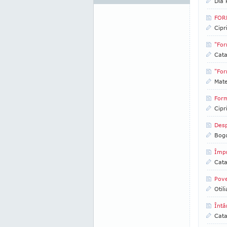
Dia
FORM
Cipr
"For
Cata
"For
Mate
For
Cipr
Desp
Bog
Împr
Cata
Pove
Otil
Întâ
Cata