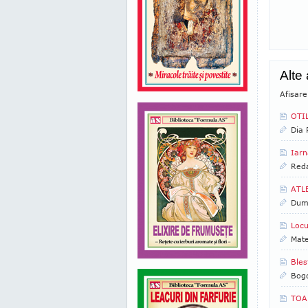
Alte
Afisare
OTIL
Dia
Iarn
Reda
ATL
Dumi
Locu
Mate
Bles
Bog
TOAM