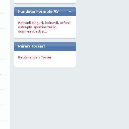
Fundatia Formula AS
Batranii singuri, bolnavii, orfanii
asteapta sponsorizarile
dumneavoastra...
Păreri Torser!
Recomandari Torser