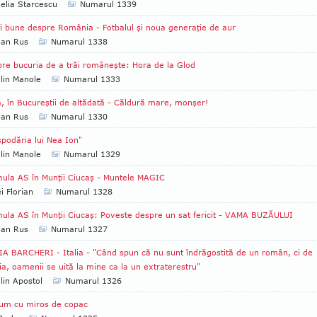
lia Starcescu
Numarul 1339
i bune despre România - Fotbalul şi noua generaţie de aur
ian Rus
Numarul 1338
re bucuria de a trăi româneşte: Hora de la Glod
lin Manole
Numarul 1333
, în Bucureştii de altădată - Căldură mare, monşer!
ian Rus
Numarul 1330
podăria lui Nea Ion"
lin Manole
Numarul 1329
ula AS în Munţii Ciucaş - Muntele MAGIC
i Florian
Numarul 1328
ula AS în Munţii Ciucaş: Poveste despre un sat fericit - VAMA BUZĂULUI
ian Rus
Numarul 1327
A BARCHERI - Italia - "Când spun că nu sunt îndrăgostită de un român, ci de
, oamenii se uită la mine ca la un extraterestru"
lin Apostol
Numarul 1326
um cu miros de copac