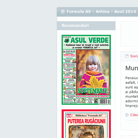
Formula AS
›
Arhiva
›
Anul 2014
Recomandari
Soci
Munt
Pensiun
asfalt.
sunt aş
şi pădu
muntele
adormit
împreju
Cite