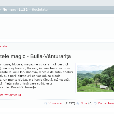
›
Numarul 1122
› Societate
etate
ele magic - Buila-Vânturariţa
i, case, blocuri, magazine cu ceramică pestriţă,
 Şi un oraş turistic, Horezu, în care toate lucrurile
ezate la locul lor. Undeva, dincolo de sate, dealuri
ri, sub norii plum­burii ce vor aduce ploaia,
. Un munte ciudat, o dihanie tăcută, stâncoasă,
ă, fiinţa asta uriaşă care străjuieşte
rimile: Buila-Vân­turariţa.
ste tot articolul
Vizualizari
(7.537)
Note
(0)
Comentari