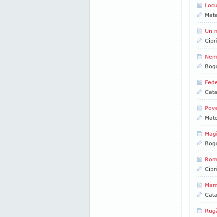
Locu
Mate
Un n
Cipr
Nema
Bog
Fede
Cata
Pov
Mate
Magi
Bog
Româ
Cipr
Mama
Cata
Rugă