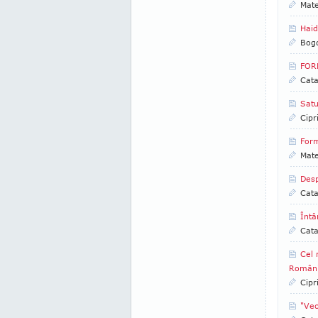
Mate
Haid
Bog
FORM
Cata
Satu
Cipr
Form
Mate
Desp
Cata
Întâ
Cata
Cel 
România
Cipr
"Vec