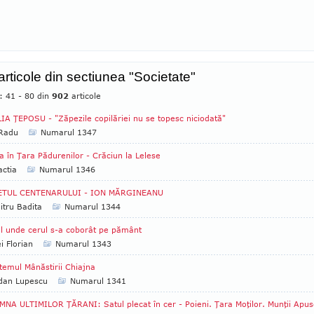
 articole din sectiunea "Societate"
: 41 - 80 din
902
articole
IA ŢEPOSU - "Zăpezile copilăriei nu se topesc niciodată"
 Radu
Numarul 1347
a în Ţara Pădurenilor - Crăciun la Lelese
ctia
Numarul 1346
ETUL CENTENARULUI - ION MĂRGINEANU
tru Badita
Numarul 1344
l unde cerul s-a coborât pe pământ
i Florian
Numarul 1343
temul Mânăstirii Chiajna
dan Lupescu
Numarul 1341
NA ULTIMILOR ŢĂRANI: Satul plecat în cer - Poieni. Ţara Moţilor. Munţii Apus