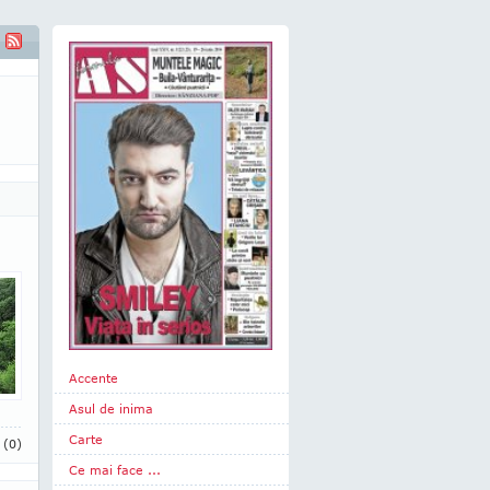
Accente
Asul de inima
Carte
i
(0)
Ce mai face ...