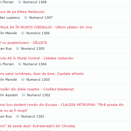
i Florian
Numarul 1308
ucii de pe Aleea Haiducului
dan Lupescu
Numarul 1307
ULA AS ÎN MUNŢII CIBINULUI - Ultimii păstori din Jina
lin Manole
Numarul 1306
l cu academicieni - SĂLIŞTE
ian Rus
Numarul 1305
ula AS în Munţii Cindrel - Cetatea ciobanilor
i Florian
Numarul 1304
re satul românesc, doar de bine: Capitala afinelor
lin Manole
Numarul 1303
mplări din zilele noastre - Creditul blestemat
lin Apostol
Numarul 1302
mai bun student român din Europa - CLAUDIA MITROFAN: "Fără şcoala din
 nu aş fi reuşit"
ian Rus
Numarul 1301
inii" de peste deal: Extratereştrii din Chiraleş