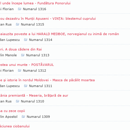
l unde începe lumea - Fundătura Ponorului
i Florian
Numarul 1316
ou dezastru în Munţii Apuseni - VINŢA: blestemul cuprului
ian Rus
Numarul 1315
iauzita poveste a lui HARALD MEDBOE, norvegianul cu inimă de român
dan Lupescu
Numarul 1314
ri. A doua cădere din Rai
lin Manole
Numarul 1313
estea unui munte - POSTĂVARUL
i Florian
Numarul 1312
e şi istorie în nordul Moldovei - Masca de păcălit moartea
dan Lupescu
Numarul 1311
nia premiantă - Meseria, brăţară de aur
ian Rus
Numarul 1310
 cu zece copii
lin Apostol
Numarul 1309
ciunea ciobanului