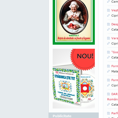
Came
Veşt
Cipr
Desp
Cata
Vara
Cipr
"Gos
Cata
Form
Mate
Form
Cipr
DARI
România
Cata
Parf
Publicitate