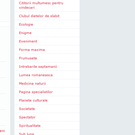
Cititorii multumesc pentru
vindecari
Clubul dietelor de slabit
Ecologie
Enigme
Eveniment
Forma maxima
Frumusete
Intrebarile saptamanii
Lumea romaneasca
Medicina naturii
Pagina specialistilor
Planete culturale
Societate
Spectator
Spiritualitate
eni
Sub lupa