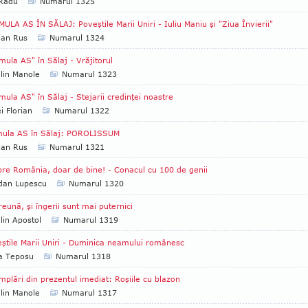
 Radu
Numarul 1325
ULA AS ÎN SĂLAJ: Poveştile Marii Uniri - Iuliu Maniu şi "Ziua Învierii"
ian Rus
Numarul 1324
mula AS" în Sălaj - Vrăjitorul
lin Manole
Numarul 1323
mula AS" în Sălaj - Stejarii credinţei noastre
i Florian
Numarul 1322
mula AS în Sălaj: POROLISSUM
ian Rus
Numarul 1321
re România, doar de bine! - Conacul cu 100 de genii
dan Lupescu
Numarul 1320
eună, şi îngerii sunt mai puternici
lin Apostol
Numarul 1319
ştile Marii Uniri - Duminica neamului românesc
ia Teposu
Numarul 1318
mplări din prezentul imediat: Roşiile cu blazon
lin Manole
Numarul 1317