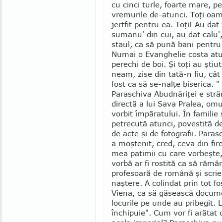
cu cinci turle, foarte mare, p
vremurile de-atunci. Toţi oam
jertfit pentru ea. Toţi! Au dat 
su­manu' din cui, au dat calu',
staul, ca să pună bani pentru 
Numai o Evan­­ghelie costa at
perechi de boi. Şi toţi au şti
neam, zise din tată-n fiu, cât 
fost ca să se-nalţe bise­rica. "
Paraschiva Abudnăriţei e str
directă a lui Sava Pra­lea, omu
vorbit împăratu­lui. În fa­mili
petre­cută atunci, povestită 
de acte şi de fotografii. Pa­­ra
a moştenit, cred, ceva din fire
mea patimii cu care vor­­beşte
vorbă ar fi rostită ca să rămâ
profesoară de ro­mână şi scrie
naştere. A colindat prin tot fo
Viena, ca să găsească documen
locurile pe unde au pribegit.
închipuie". Cum vor fi arătat 