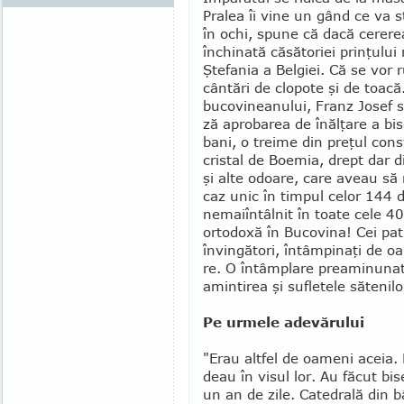
Pralea îi vine un gând ce va st
în ochi, spune că dacă cererea 
închinată căsătoriei prin­ţulu
Ştefania a Bel­giei. Că se vor
cântări de clopote şi de toac
bucovineanului, Franz Josef 
ză aprobarea de înălţare a biser
bani, o trei­me din preţul cons
cristal de Boe­mia, drept dar d
şi alte odoare, care aveau să 
caz unic în timpul celor 144 d
nemaiîntâlnit în toate cele 40 
ortodoxă în Bu­co­vina! Cei pa
învingători, întâm­pinaţi de o
re. O întâm­plare preami­nunat
amintirea şi sufletele sătenilo
Pe urmele adevărului
"Erau altfel de oa­meni aceia. 
deau în visul lor. Au făcut bise
un an de zile. Catedrală din 