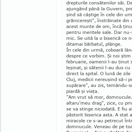
drepturile consă­tenilor săi. De
ajun­gând pâ­nă la Gu­vern, pr
şind să câş­tige în cele din u
grănicereşti", în­stră­i­nate din 
acest mun­te de om, încă ţinut
pentru meritele sa­le. Dar nu-i
mic. Se uită la o bise­ri­că ce n
di­tamai băr­batul, plânge.
În cele din urmă, co­boară lân
despre ce vorbim. Şi noi ştim
februarie, oamenii l-au ţinut s
leşinat, şi săte­nii l-au dus c
direct la spital. O lună de zile 
Cluj, medicii nereuşind să-i 
supărare", au zis, temându-se
piardă şi viaţa.
"Am vrut să mor, domnucule. 
altaru'meu drag", zice, cu pr
se va stinge niciodată. E fiu a
păstorit biserica asta. A stat
miracole ce s-au petrecut într-
domnucule. Veneau de pe toat