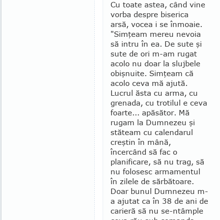
Cu toate astea, când vine
vorba despre biserica
arsă, vocea i se înmoaie.
"Simţeam mereu nevoia
să intru în ea. De sute şi
sute de ori m-am rugat
acolo nu doar la slujbele
obişnuite. Simţeam că
acolo ceva mă ajută.
Lucrul ăsta cu arma, cu
grenada, cu trotilul e ceva
foarte... apăsător. Mă
rugam la Dumnezeu şi
stăteam cu calendarul
creştin în mână,
încercând să fac o
planificare, să nu trag, să
nu folosesc arma­men­tul
în zilele de sărbătoare.
Doar bunul Dumnezeu m-
a ajutat ca în 38 de ani de
carieră să nu se-ntâm­ple