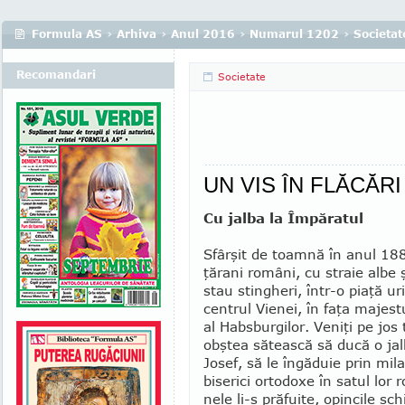
Formula AS
›
Arhiva
›
Anul 2016
›
Numarul 1202
›
Societat
Recomandari
Societate
UN VIS ÎN FLĂCĂRI
Cu jalba la Împăratul
Sfârşit de toamnă în anul 18
ţărani ro­mâni, cu straie albe ş
stau stingheri, într-o piaţă ur
centrul Vienei, în faţa majes­t
al Habsburgilor. Veniţi pe jos
obştea sătească să ducă o jal
Josef, să le îngă­duie prin mila
biserici ortodoxe în satul lor
nele li-s prăfuite, opin­cile 