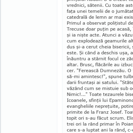
vrednici, sătenii. Cu toate ast
faţa unei temelii de o jumăta
catedrală de lemn ar mai exis
Primul a observat poli­ţistul 
Tre­cuse doar puţin pe acasă, 
şi ia nişte acte. Atunci a văzu
cum explodează geamurile alta
dus şi-a cerut cheia bise­ricii
este. Şi când a deschis uşa, 
înăuntru a stârnit focul ce ză
altar. Brusc, flă­cările au izbu
cer. "Ferească Dumnezău. O f
să-mi amin­tesc!", spune tulbu
darii fruntaşi ai satului. "Stăt
văzând cum se mistuie sub oc
Nimic!..." Toate te­zaurele bis
Icoanele, sfinţii lui Epamino
evangheliile ne­pre­ţuite, pot
primite de la Franz Jo­sef. To
topit ori s-au făcut scrum. Eli
trei ori la rând primar în Poi
care s-a luptat ani la rând, c-o