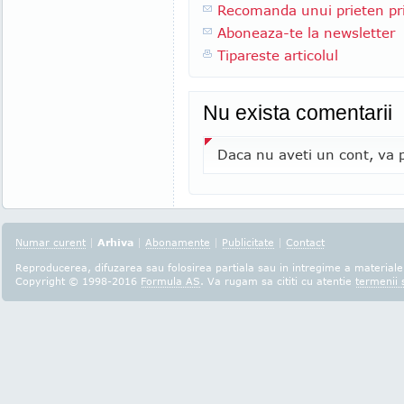
Recomanda unui prieten pri
Aboneaza-te la newsletter
Tipareste articolul
Nu exista comentarii
Daca nu aveti un cont, va p
Numar curent
|
Arhiva
|
Abonamente
|
Publicitate
|
Contact
Reproducerea, difuzarea sau folosirea partiala sau in intregime a materialel
Copyright © 1998-2016
Formula AS
. Va rugam sa cititi cu atentie
termenii s