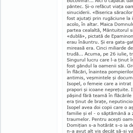
Bucovina!... Aici o căpătat da
pântec. Şi-o refăcut viaţa oam
sinuciderii. «Biserica săracilor
fost ajutaţi prin rugăciune la
acolo, în altar. Maica Domnulu
partea cealaltă, Mântui­torul 
«dublă», pictată de Epaminon
erau înăuntru. Şi era gata-gat
mireasă era. Cinci miliarde de
trudă... Acuma, pe 26 iulie, tre
Singurul lucru care l-a ţinut 
fost gândul la oamenii săi. G
în flăcări, înaintea pompierilo
anti­mis, veşmin­tele şi docume
Isopel, o femeie care a intrat
prapori şi icoane nepreţuite. I
păşind fără teamă în flăcările
era ţinut de braţe, neputincio
Isopel avea doi copii care o 
familie şi el - o săptămână a
traumelor. Pentru aceşti oa­m
Domiţian s-a hotărât s-o ia de 
n-a avut alt vis decât să-şi va