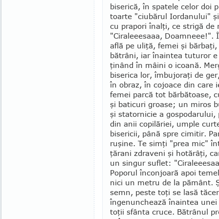
biserică, în spatele celor doi p
toarte "ciubărul Ior­danului" şi
cu prapori înalţi, ce strigă de
"Ci­ra­leeesaaa, Doam­neee!". 
află pe uliţă, femei şi bărbaţi, 
bătrâni, iar înaintea tuturor e
ţinând în mâini o icoa­nă. Mer
biserica lor, îmbujoraţi de ger,
în obraz, în cojoace din care i
femei parcă tot bărbă­toase, c
şi baticuri groase; un miros 
şi statornicie a gospo­darului, 
din anii copilăriei, umple curt
bisericii, până spre cimitir. Pa
ruşine. Te simţi "prea mic" în
ţărani zdraveni şi hotă­râţi, ca
un singur su­flet: "Ciraleee­saa
Poporul înconjoară apoi teme­l
nici un metru de la pământ. Ş
semn, peste toţi se lasă tă­c
înge­nunchează înain­tea unei 
toţii sfânta cruce. Bătrânul 