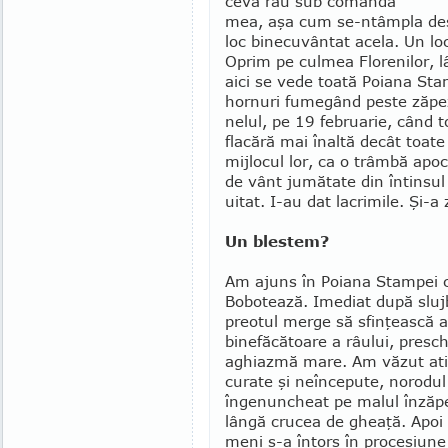
ceva rău sub comanda
mea, aşa cum se-ntâm­pla des
loc bine­cuvântat acela. Un lo
Oprim pe culmea Florenilor, lâ
aici se vede toată Poiana Stam
hornuri fume­gând peste zăpe­
nelul, pe 19 februa­rie, când
flacără mai înaltă decât toate
mijlocul lor, ca o trâmbă apo
de vânt jumătate din întinsul d
uitat. I-au dat lacri­mile. Şi-
Un blestem?
Am ajuns în Poiana Stampei c
Bobotează. Imediat după sluj
preotul merge să sfin­ţească 
binefăcătoare a râului, presc
aghiaz­mă mare. Am văzut at
curate şi neîncepute, norodul
îngenuncheat pe malul înzăpe
lângă crucea de gheaţă. Apoi 
meni s-a întors în procesiune