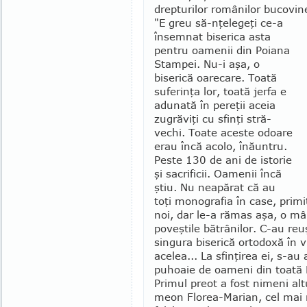
drep­tu­rilor ro­mâ­nilor bu­covi
"E greu să-nţelegeţi ce-a
în­semnat biserica asta
pentru oa­me­nii din Poiana
Stampei. Nu-i aşa, o
biserică oarecare. Toată
sufe­rinţa lor, toată jerfa e
adu­nată în pereţii aceia
zugrăviţi cu sfinţi stră­­
vechi. Toate aceste odoare
erau încă acolo, înă­un­tru.
Peste 130 de ani de istorie
şi sacrificii. Oamenii încă
ştiu. Nu neapărat că au
toţi monografia în case, primi
noi, dar le-a rămas aşa, o mâ
poveştile bă­trâ­nilor. C-au reu
sin­gura bise­rică ortodoxă în v
acelea... La sfinţirea ei, s-au
puhoaie de oameni din toată 
Primul preot a fost nimeni alt
meon Florea-Marian, cel mai