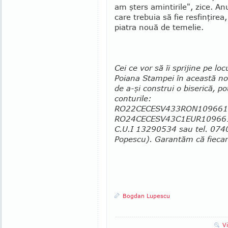
am şters amintirile", zice. Anu
care trebuia să fie resfinţirea
piatra nouă de temelie.
Cei ce vor să îi sprijine pe locu
Poiana Stampei în această no
de a-şi construi o biserică, pot
conturile:
RO22CECESV433RON1096614 
RO24CECESV43C1EUR109661
C.U.I 13290534 sau tel. 0740
Popescu). Garantăm că fiecare 
Bogdan Lupescu
V