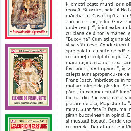
kilometri peste munţi, prin pă
rească. Şi-acum, pala­tul Hofb
măreţia lui. Casa împăratului!
apro­pii de por­ţile lui. Gărzil
unde ve­niţi?", îi întreabă un b
cu blană de dihor la mâneci şi
"Bucovina? Cum aţi ajuns aici?
şi se sfă­tuiesc. Con­ducătorul 
spre palatul cu sute de odăi s
cu pomeţii sculptaţi în piatră,
mare ruşinea să ne-ntoar­cem
fost primiţi de Împărat!", îşi
caleşti aurii apropiindu-se de
Franz Josef, îmbrăcat ca în fot
mai are nimic de pierdut. Se r
părat, în cea mai curată lim
tocmai din Bu­co­vina ca să 
plecăm de aici, Majestate!...".
mirat. Sunt faţă în faţă, mai 
ţăran buco­vinean în opinci. E 
şi mustaţă bo­gată. Garda vre
cu arme­le. Dar atunci se înt