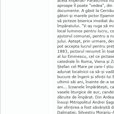
acela imperial? Paraschiva nu 
aproa­pe îl poate "ve­dea", din 
docu­mente. A găsit la Cernăuţ
gători şi marele pictor Epami
să pic­teze biserica ime­diat 
împăratului. "V-aş ruga să mi 
local luminos pentru lucru, c
ajutorul comunei, pentru a n
jului. Aştept, prin urmare, de
pot accepta lucrul pentru preţ
1883, pictorul renumit în toa
al lui Eminescu, cel ce pictas
catedrale în Roma, Viena şi Za
Ştefan cel Mare pe care-l ştiu 
adunat localnicii ca să-şi vadă
bucure de îngerii şi sfinţii lui
ultimii săi ani, îna­inte de-a 
ani... Icoanele împărăteşti, c
vasele liturgice de aur, candele
dăruite de împărat. Din Ardeal
însuşi Mitropolitul Andrei Şag
Iar sfinţirea a fost săvârşită de
Dalma­ţiei, Silvestru Mo­rariu-A