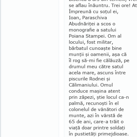
se aflau înăuntru. Trei ore! A
Împreună cu soţul ei,
Ioan, Paraschiva
Abudnăriţei a scos o
monografie a satului
Poiana Stampei. Om al
locului, fost militar,
bărbatul cunoaşte bine
munţii şi oamenii, aşa că
îl rog să-mi fie călăuză, pe
drumul meu către satul
acela mare, ascuns între
piscurile Rod­nei şi
Călimaniului. Omul
conduce maşina atent
prin zăpezi, ştie locul ca-n
palmă, recunoşti în el
colonelul de vânători de
munte, azi în vârstă de
65 de ani, care-a trăit o
viaţă doar printre soldaţi
în pustietăţi primej­dioase.