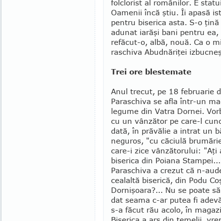
folclorist al românilor. E statu
Oamenii încă ştiu. Îi apasă is
pentru biserica asta. S-o ţină
adunat iarăşi bani pentru ea, 
refăcut-o, albă, nouă. Ca o mi
raschiva Abudnăriţei iz­bucneş
Trei ore blestemate
Anul trecut, pe 18 februarie 
Paraschiva se afla într-un m
legume din Vatra Dornei. Vorb
cu un vânzător pe care-l cun
dată, în prăvălie a intrat un 
neguros, "cu căciulă brumărie
care-i zice vânzătorului: "Aţi 
biserica din Poiana Stampei..."
Paraschiva a crezut că n-aud
cea­laltă biserică, din Podu Co
Dornişoara?... Nu se poate să 
dat seama c-ar putea fi ade­văr
s-a făcut rău acolo, în magaz
Biserica a ars din temelii, vr