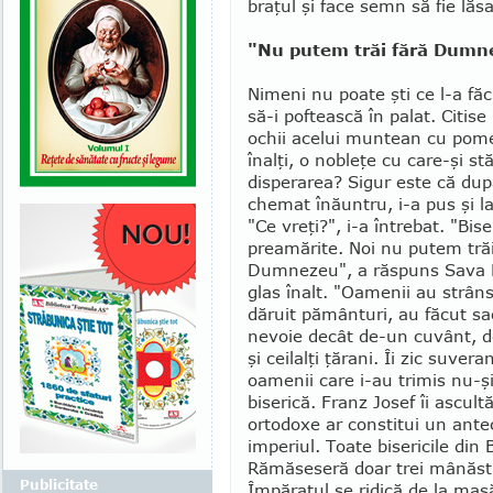
braţul şi face semn să fie lăsa
"Nu putem trăi fără Dumn
Nimeni nu poate şti ce l-a fă
să-i pof­tească în palat. Citise
ochii acelui mun­tean cu pomeţ
înalţi, o nobleţe cu care-şi s
disperarea? Sigur este că dup
chemat înăuntru, i-a pus şi l
"Ce vreţi?", i-a în­trebat. "Bis
preamărite. Noi nu putem trăi
Dumnezeu", a răspuns Sava P
glas înalt. "Oamenii au strân
dăruit pământuri, au făcut sac
nevoie decât de-un cuvânt, de
şi ceilalţi ţărani. Îi zic suver
oamenii care i-au trimis nu-şi
biserică. Franz Josef îi ascultă
ortodoxe ar constitui un antec
imperiul. Toate bisericile din
Rămăseseră doar trei mâ­năsti
Publicitate
Împăratul se ridică de la masă