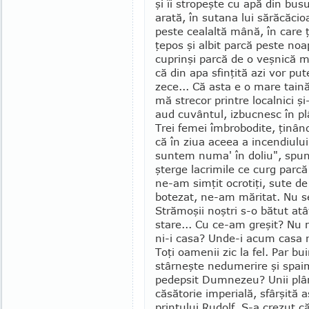
şi îi stropeşte cu apă din bu
arată, în sutana lui sărăcă­cio
peste cealaltă mână, în care ţ
ţepos şi albit parcă peste noap
cuprinşi par­că de o veşnică m
că din apa sfin­ţită azi vor pu
zece... Că asta e o mare taină
mă stre­cor printre localnici ş
aud cuvântul, izbucnesc în p
Trei femei îmbrobodite, ţinând
că în ziua aceea a incen­diulu
suntem numa' în doliu", spu­
şterge lacrimile ce curg parcă 
ne-am simţit ocrotiţi, sute d
botezat, ne-am măritat. Nu s
Strămoşii noştri s-o bătut atâ
stare... Cu ce-am greşit? N
ni-i casa? Unde-i acum casa n
Toţi oamenii zic la fel. Par bu
stârneşte nedumerire şi spaim
pedepsit Dumnezeu? Unii plâng
căsătorie imperială, sfârşită 
prinţului Ru­dolf. S-a crezut c