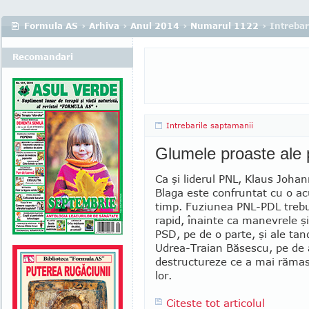
Formula AS
›
Arhiva
›
Anul 2014
›
Numarul 1122
› Intrebar
Recomandari
Intrebarile saptamanii
Glumele proaste ale po
Ca şi liderul PNL, Klaus Joha
Blaga este confruntat cu o ac
timp. Fuziunea PNL-PDL trebu
rapid, înainte ca manevrele şi 
PSD, pe de o parte, şi ale ta
Udrea-Traian Băsescu, pe de a
destructureze ce a mai rămas
lor.
Citeste tot articolul