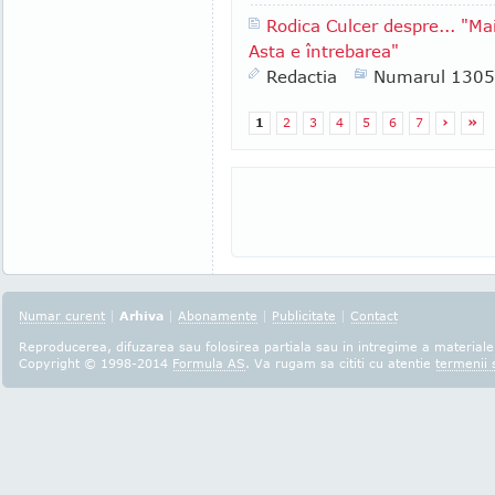
Rodica Culcer despre... "Ma
Asta e întrebarea"
Redactia
Numarul 1305
1
2
3
4
5
6
7
›
»
Numar curent
|
Arhiva
|
Abonamente
|
Publicitate
|
Contact
Reproducerea, difuzarea sau folosirea partiala sau in intregime a materialel
Copyright © 1998-2014
Formula AS
. Va rugam sa cititi cu atentie
termenii s