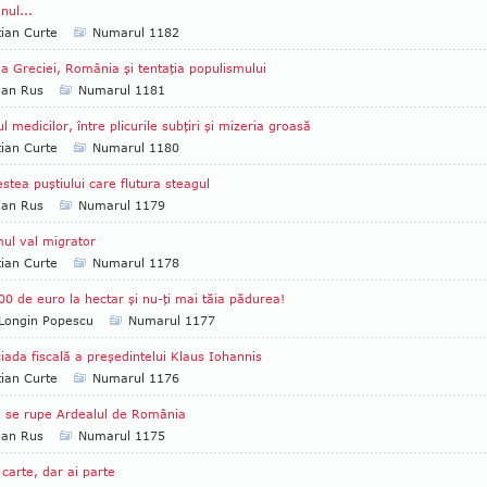
ul...
tian Curte
Numarul 1182
ia Greciei, România şi tentaţia populismului
ian Rus
Numarul 1181
ul medicilor, între plicurile subţiri şi mizeria groasă
tian Curte
Numarul 1180
stea puştiului care flutura steagul
ian Rus
Numarul 1179
mul val migrator
tian Curte
Numarul 1178
00 de euro la hectar şi nu-ţi mai tăia pădurea!
Longin Popescu
Numarul 1177
iada fiscală a preşedintelui Klaus Iohannis
tian Curte
Numarul 1176
 se rupe Ardealul de România
ian Rus
Numarul 1175
 carte, dar ai parte