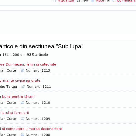
Vizualizari
(2.490)
Note
(0)
Comentari
 articole din sectiunea "Sub lupa"
e: 161 - 200 din
935
articole
re Dumnezeu, lemn şi catedrale
tian Curte
Numarul 1213
ormanţe civice ignorate
diu Tarziu
Numarul 1211
i bune pentru ţărani!
tian Curte
Numarul 1210
ierul şi fermierii
tian Curte
Numarul 1209
i şi computere - marea deconectare
tian Curte
Numarul 1208