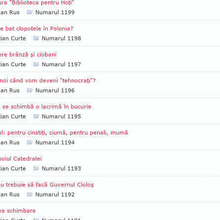
ura "Biblioteca pentru Hoţi"
ian Rus
Numarul 1199
e bat clopotele în Polonia?
tian Curte
Numarul 1198
re brânză şi ciobani
tian Curte
Numarul 1197
noi când vom deveni "tehnocraţi"?
ian Rus
Numarul 1196
se schimbă o lacrimă în bucurie
tian Curte
Numarul 1195
ul: pentru cinstiţi, ciumă, pentru penali, mumă
ian Rus
Numarul 1194
oiul Catedralei
tian Curte
Numarul 1193
u trebuie să facă Guvernul Cioloş
ian Rus
Numarul 1192
ea schimbare