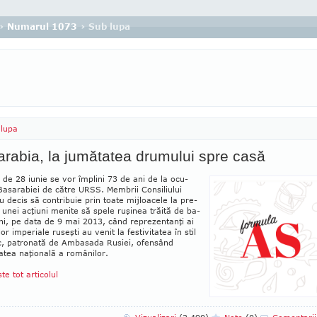
›
Numarul 1073
› Sub lupa
lupa
rabia, la jumătatea drumului spre casă
 de 28 iunie se vor împlini 73 de ani de la ocu­
asarabiei de către URSS. Membrii Consiliului
au decis să contribuie prin toate mijloacele la pre­
 unei acţiuni menite să spele ruşinea trăită de ba­
i, pe data de 9 mai 2013, când repre­zen­tanţi ai
lor imperiale ruseşti au venit la festivitatea în stil
c, patronată de Am­basada Rusiei, ofensând
tea naţio­nală a românilor.
ste tot articolul