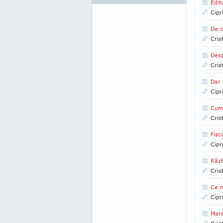
Edit
Cipr
De c
Cris
Desp
Cris
Dar 
Cipr
Cum 
Cris
Fisc
Cipr
Răzb
Cris
Ce n
Cipr
Mar