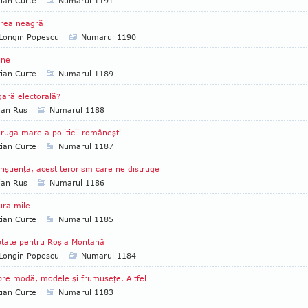
tian Curte
Numarul 1191
erea neagră
Longin Popescu
Numarul 1190
ne
tian Curte
Numarul 1189
ară electorală?
ian Rus
Numarul 1188
ruga mare a politicii româneşti
tian Curte
Numarul 1187
nştienţa, acest terorism care ne distruge
ian Rus
Numarul 1186
ura mile
tian Curte
Numarul 1185
tate pentru Roşia Montană
Longin Popescu
Numarul 1184
re modă, modele şi frumuseţe. Altfel
tian Curte
Numarul 1183