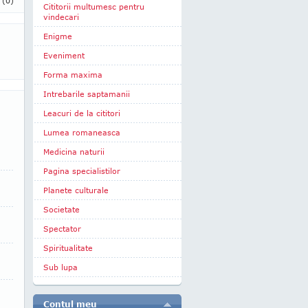
i
(0)
Cititorii multumesc pentru
vindecari
Enigme
Eveniment
Forma maxima
Intrebarile saptamanii
Leacuri de la cititori
Lumea romaneasca
Medicina naturii
Pagina specialistilor
Planete culturale
Societate
Spectator
Spiritualitate
Sub lupa
Contul meu