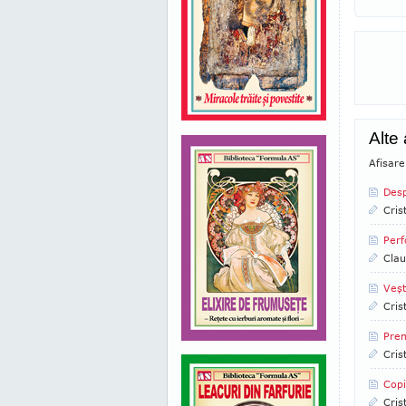
Alte
Afisar
Desp
Cris
Perf
Clau
Veşt
Cris
Prem
Cris
Copi
Cris