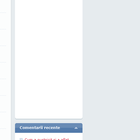
Comentarii recente
Cum a pustnicit şi a aflat