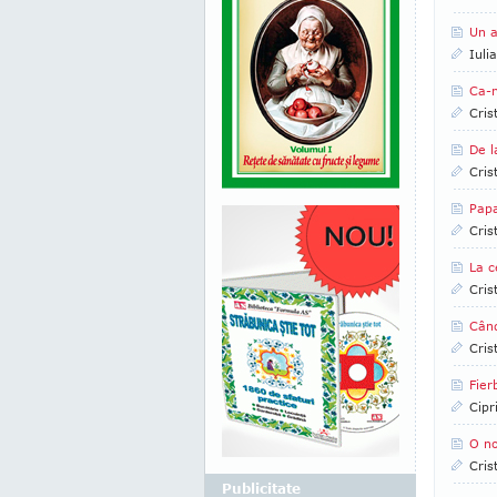
Un 
Iuli
Ca-n
Cris
De l
Cris
Papa
Cris
La c
Cris
Când
Cris
Fier
Cipr
O no
Cris
Publicitate