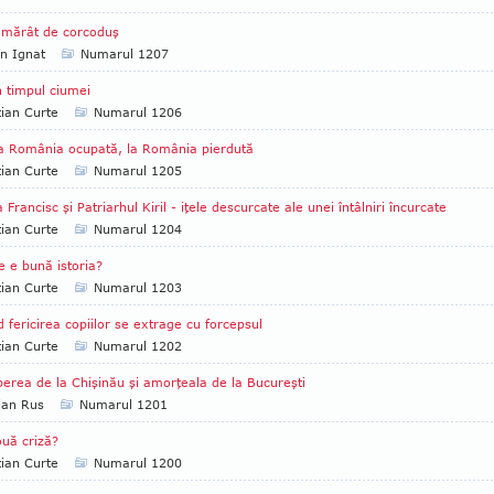
amărât de corcoduş
an Ignat
Numarul 1207
 timpul ciumei
tian Curte
Numarul 1206
a România ocupată, la România pierdută
tian Curte
Numarul 1205
 Francisc şi Patriarhul Kiril - iţele descurcate ale unei întâlniri încurcate
tian Curte
Numarul 1204
e e bună istoria?
tian Curte
Numarul 1203
 fericirea copiilor se extrage cu forcepsul
tian Curte
Numarul 1202
berea de la Chişinău şi amorţeala de la Bucureşti
ian Rus
Numarul 1201
uă criză?
tian Curte
Numarul 1200