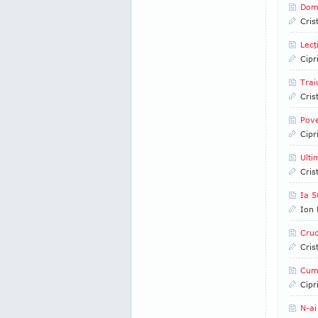
Domn
Cris
Lecţ
Cipr
Trai
Cris
Pove
Cipr
Ulti
Cris
Ia 5
Ion 
Cruc
Cris
Cum
Cipr
N-ai