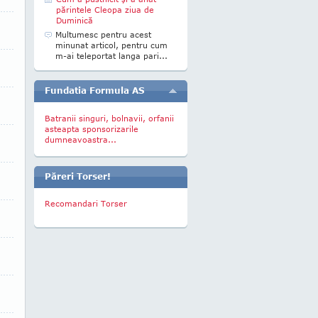
părintele Cleopa ziua de
Duminică
Multumesc pentru acest
minunat articol, pentru cum
m-ai teleportat langa pari...
Fundatia Formula AS
Batranii singuri, bolnavii, orfanii
asteapta sponsorizarile
dumneavoastra...
Păreri Torser!
Recomandari Torser