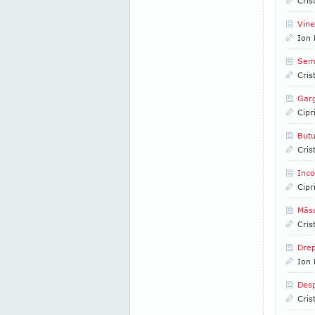
Cris
Vin
Ion 
Sem
Cris
Garg
Cipr
Butu
Cris
Inco
Cipr
Măs
Cris
Drep
Ion 
Desp
Cris