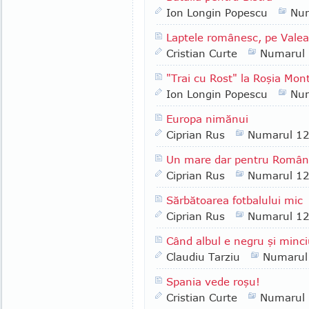
Ion Longin Popescu
Nu
Laptele românesc, pe Valea
Cristian Curte
Numarul
"Trai cu Rost" la Roşia Mon
Ion Longin Popescu
Nu
Europa nimănui
Ciprian Rus
Numarul 1
Un mare dar pentru România
Ciprian Rus
Numarul 1
Sărbătoarea fotbalului mic
Ciprian Rus
Numarul 1
Când albul e negru şi minc
Claudiu Tarziu
Numarul
Spania vede roşu!
Cristian Curte
Numarul