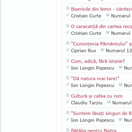
Bisericile din lemn - cânte
Cristian Curte
Numarul
O caracatiţă din cartea reco
Cristian Curte
Numarul
"Cuminţenia Pământului" şi
Ciprian Rus
Numarul 1
Cum, adică, fără istorie?
Ion Longin Popescu
Nu
"Dă natura mai tare!"
Ion Longin Popescu
Nu
Cultură şi cafea cu rom
Claudiu Tarziu
Numarul
"Suntem lăsaţi singuri de 
Ion Longin Popescu
Nu
Bătălia pentru Bistra