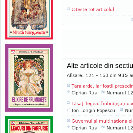
Citeste tot articolul
Alte articole din sect
Afisare: 121 - 160 din
935
ar
Ţara arde, iar foştii preşedi
Ciprian Rus
Numarul 1
Lăsaţi legea. Îmbrăţişaţi op
Ion Longin Popescu
Nu
Guvernul şi multinaţionalel
Ciprian Rus
Numarul 1