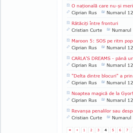
O naţională care nu-şi meri
Ciprian Rus
Numarul 1
Rătăciţi între fronturi
Cristian Curte
Numarul
Maroon 5: SOS pe ritm pop 
Ciprian Rus
Numarul 1
CARLA'S DREAMS - până un
Ciprian Rus
Numarul 1
"Delta dintre blocuri" a pri
Ciprian Rus
Numarul 1
Noaptea magică de la Gyor
Ciprian Rus
Numarul 1
Revanşa penalilor sau desp
Cristian Curte
Numarul
«
‹
1
2
3
4
5
6
7