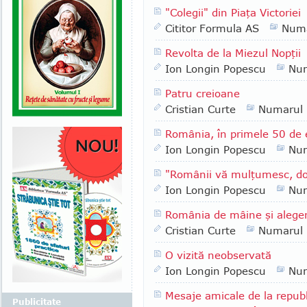
"Colegii" din Piaţa Victoriei
Cititor Formula AS
Numa
Revolta de la Miezul Nopţii
Ion Longin Popescu
Nu
Patru creioane
Cristian Curte
Numarul
România, în primele 50 de 
Ion Longin Popescu
Nu
"Românii vă mulţumesc, d
Ion Longin Popescu
Nu
România de mâine şi alegeri
Cristian Curte
Numarul
O vizită neobservată
Ion Longin Popescu
Nu
Mesaje amicale de la republ
Publicitate