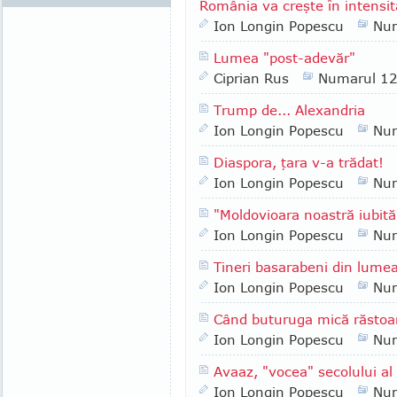
România va creşte în intensit
Ion Longin Popescu
Nu
Lumea "post-adevăr"
Ciprian Rus
Numarul 1
Trump de... Alexandria
Ion Longin Popescu
Nu
Diaspora, ţara v-a trădat!
Ion Longin Popescu
Nu
"Moldovioara noastră iubită
Ion Longin Popescu
Nu
Tineri basarabeni din lumea 
Ion Longin Popescu
Nu
Când buturuga mică răstoa
Ion Longin Popescu
Nu
Avaaz, "vocea" secolului al
Ion Longin Popescu
Nu