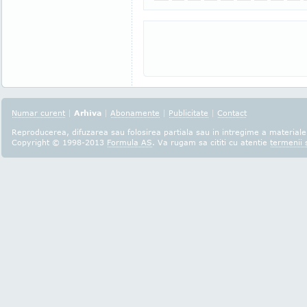
Numar curent
|
Arhiva
|
Abonamente
|
Publicitate
|
Contact
Reproducerea, difuzarea sau folosirea partiala sau in intregime a materialel
Copyright © 1998-2013
Formula AS
. Va rugam sa cititi cu atentie
termenii s