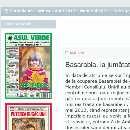
Formula AS
›
Arhiva
›
Anul 2013
›
Numarul 1073
› Sub lup
Recomandari
Sub lupa
Basarabia, la jumăta
În data de 28 iunie se vor împ
de la ocu­parea Basarabiei de
Membrii Consiliului Unirii au 
contribuie prin toate mijloace
gătirea unei acţiuni menite s
ruşinea trăită de ba­sarabeni,
mai 2013, când repre­zen­tanţi
imperiale ruseşti au venit la f
stil sovietic, patronată de Am
Rusiei, ofensând demnitatea n