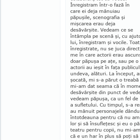
Înre­gis­tram într-o fază în
care ei deja mâ­nuiau
păpuşile, scenografia şi
miş­carea erau deja
desăvârşite. Ve­deam ce se
întâmpla pe scenă şi, cu ajutor
lui, înregistram şi vocile. Toat
înre­gis­trate, nu se juca di­rec
me în care ac­torii erau ascun
doar păpuşa pe aţe, sau pe o
actorii au ieşit în faţa publicu
undeva, alături. La început, 
şocată, mi s-a părut o treabă h
mi-am dat seama că în mo­me
desăvârşite din punct de vede
vedeam păpuşa, ca un fel de pr
a su­fle­tului. Cu timpul, s-a re
au mânuit personajele dându-l
întotdeauna pentru că nu am p
lor şi să însufleţesc şi eu o p
teatru pentru copii, nu mi-am
că e un har în plus să poţi să fa