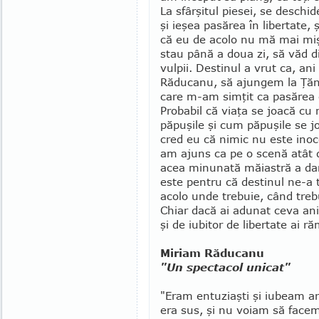
La sfârşitul piesei, se des­chi­
şi ieşea pasărea în libertate, 
că eu de acolo nu mă mai miş
stau până a doua zi, să văd 
vulpii. Des­ti­nul a vrut ca, 
Răducanu, să ajungem la Ţăndăr
care m-am simţit ca pasărea c
Probabil că viaţa se joacă cu 
păpuşile şi cum păpuşile se jo
cred eu că ni­mic nu este inoc
am ajuns ca pe o scenă atât 
acea minunată măiastră a dan
este pentru că destinul ne-a t
acolo unde trebuie, când tre­
Chiar dacă ai adunat ceva ani
şi de iubitor de libertate ai r
Miriam Răducanu
"Un spectacol unicat"
"Eram entuziaşti şi iubeam ar
era sus, şi nu voiam să facem