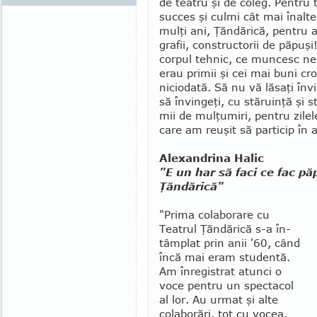
de tea­­tru şi de coleg. Pen­tru 
succes şi culmi cât mai înalte
mulţi ani, Ţăndărică, pen­tru acto
grafii, cons­truc­torii de păpuşi
corpul tehnic, ce mun­cesc ne­v
erau primii şi cei mai buni cron
niciodată. Să nu vă lăsaţi în­v
să învingeţi, cu stă­ruinţă şi 
mii de mulţumiri, pentru zilele
care am reuşit să particip în 
Alexandrina Halic
"E un har să faci ce fac păp
Ţăndărică"
"Prima colaborare cu
Teatrul Ţăndărică s-a în­
tâm­plat prin anii '60, când
încă mai eram studentă.
Am înregistrat atunci o
voce pentru un spectacol
al lor. Au urmat şi alte
colaborări, tot cu vocea.