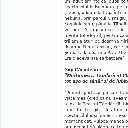
Îmi aduc aminte că, după ce 
spectacolul la Bulandra, pe l
şi zece, o luam la fugă într-o 
nebună, prin parcul Ciş­mi­giu,
Kogălniceanu, până la Ţăndări
Victoriei. Ajungeam cu sufletu
me­rita tot efortul, pentru că i
trăiam alături de doamna Mir
doamna Nina Cassian, care er
Şerban, de doam­na Aura Urzic
Era o adevărată sărbătoare".
Gigi Căciuleanu
"Mulţumesc, Ţăndărică! Chi
tot aşa de tânăr şi de iubi
"Primul spectacol pe care l-a
viaţa mea (cred că nu aveam n
a fost la Teatrul Ţăn­dărică, b
Eram foarte agitat de atmosf
spectacolului şi îmi amintesc 
moment dat, vulpea mânca o 
am început să plâng, ca toţi co