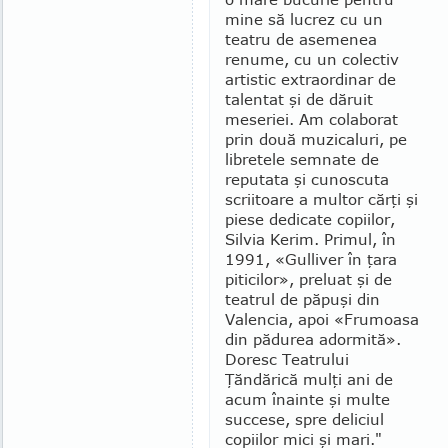
mine să lucrez cu un
teatru de aseme­nea
renume, cu un colectiv
artistic extraordinar de
talentat şi de dăruit
meseriei. Am colaborat
prin două muzi­ca­luri, pe
libretele semnate de
repu­tata şi cu­noscuta
scriitoare a multor cărţi şi
piese dedicate co­piilor,
Silvia Kerim. Primul, în
1991, «Gulliver în ţara
piticilor», preluat şi de
teatrul de păpuşi din
Valencia, apoi «Frumoasa
din pădurea adormită».
Doresc Teatrului
Ţăndărică mulţi ani de
acum înainte şi multe
succese, spre deliciul
copiilor mici şi mari."