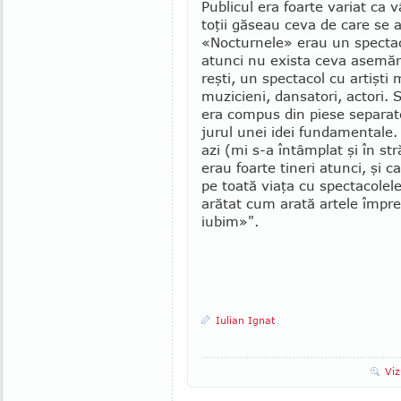
Publicul era foarte variat ca v
toţii găseau ceva de care se 
«Nocturnele» erau un spec­ta­
atunci nu exista ceva asemăn
reşti, un spectacol cu artişti 
muzicieni, dan­satori, actori. 
era compus din piese se­pa­rate
jurul unei idei fun­da­mentale
azi (mi s-a în­tâmplat şi în s
erau foarte ti­neri atunci, şi
pe toată via­ţa cu spec­tacolel
arătat cum arată artele împre
iubim»".
Iulian Ignat
Viz