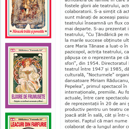
fostele glorii ale tea­tru­lui, ac
colaboratorii. S-a simţit că acto
sunt mânaţi de aceeaşi pasiu
teatrului în­seamnă un flux c
mai departe. S-au prezentat im
teatrului, "Cu Ţăndărică pe mă
la marile suc­­cese obţinute ul
care Maria Tă­nase a luat-o în 
pazicopol, actriţa teatrului, ca
păpuşa ce o re­pre­zenta pe câ
sfori", din 1954. Directoratul
tea­trul între 1947 şi 1985, d
cul­tu­rală, "Nocturnele" organiz
dansatoare Miriam Răducanu, l
Pe­pelea", primul spectacol în
internaţionale, premiile. Au 
actuale, între care spectacol
de reprezentaţii în 20 de ani ş
productiv pentru un teatru ce 
joacă atât în sală, cât şi în
is­to­riei. Faptul că mari nume 
colaborat de-a lungul anilor cu