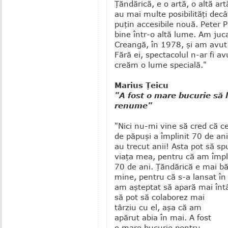
Ţăndărică, e o artă, o altă art
au mai multe po­sibilităţi dec
puţin accesibile nouă. Pe­ter 
bine într-o altă lume. Am jucat
Creangă, în 1978, şi am avut 
Fără ei, spec­tacolul n-ar fi a
creăm o lume spe­cia­lă."
Marius Ţeicu
"A fost o mare bucurie să
renume"
"Nici nu-mi vine să cred că ce
de pă­puşi a împlinit 70 de an
au trecut anii! Asta pot să sp
viaţa mea, pentru că am împli
70 de ani. Ţăndărică e mai b
mine, pentru că s-a lansat în
am aş­teptat să apară mai întâ
să pot să co­laborez mai
târziu cu el, aşa că am
apărut abia în mai. A fost
o mare bucurie pentru