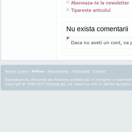
Aboneaza-te la newsletter
Tipareste articolul
Nu exista comentarii
Daca nu aveti un cont, va p
Numar curent
|
Arhiva
|
Abonamente
|
Publicitate
|
Contact
Reproducerea, difuzarea sau folosirea partiala sau in intregime a materialel
Copyright © 1998-2015
Formula AS
. Va rugam sa cititi cu atentie
termenii s