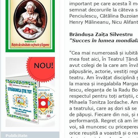
important pe care acesta îl me
semnat decorurile la câ­teva s
Penciu­les­cu, Cătălina Bu­zo­i
Henry Mă­li­nea­nu, Nicu Alifan
Brânduşa Zaiţa Silvestru
"Succes în lumea mondială
"Cea mai numeroasă şi iubită 
mea fost aici, în Teatrul Ţăn
avut colegi de la care am înv
păpuşărie, acto­rie, vestiţi re­gi
teatru. Am în­vă­ţat disciplină 
la ma­rea şi inegalabila Mar­­ga
lescu, eleganţa de la Ra­­du Bo­
respectul pentru toţi artiştii, co
Mihaela To­nitza Ior­dache. A
a teatrului, care aş dori să s
de păpuşi. Fie­care din noi, şi
performanţă. Regret că am îmb
voi, să muncesc cu priceperea
orice re­uşită a voastră şi o re
Publicitate