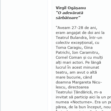
Virgil Ogăşanu
"O adevărată
sărbătoare"
"Aveam 27-28 de ani,
eram angajat de doi ani la
Tea­trul Bulandra, într-un
colectiv excepţional, cu
To­ma Caragiu, Gina
Patrichi, Ion Cara­mi­tru,
Cornel Coman şi cu mulţi
alţi mari actori. Pe lângă
lucrul în acest mi­nunat
teatru, am avut o altă
mare bucu­rie, când
doamna Margareta Ni­cu­
lescu, directoarea
Teatrului Ţăndă­ri­că, m-a
invitat să particip aici la un pr
numea «Nocturne». Era un pr
părea, de la bun început, nou