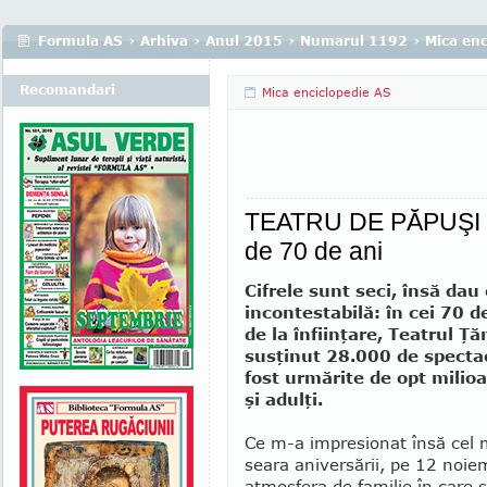
Formula AS
›
Arhiva
›
Anul 2015
›
Numarul 1192
›
Mica enc
Recomandari
Mica enciclopedie AS
TEATRU DE PĂPUŞI Ţ
de 70 de ani
Cifrele sunt seci, însă dau
in­con­testabilă: în cei 70 d
de la în­fiin­ţare, Teatrul Ţ
susţinut 28.000 de specta
fost urmărite de opt mili­o
şi adulţi.
Ce m-a impresionat însă cel 
seara aniversării, pe 12 noiem
atmosfera de familie în care 