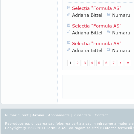
Selecţia "Formula AS"
Adriana Bittel
Numarul
Selecţia "Formula AS"
Adriana Bittel
Numarul
Selecţia "Formula AS"
Adriana Bittel
Numarul
1
2
3
4
5
6
7
›
»
Numar curent
|
Arhiva
|
Abonamente
|
Publicitate
|
Contact
Reproducerea, difuzarea sau folosirea partiala sau in intregime a materialel
Copyright © 1998-2011
Formula AS
. Va rugam sa cititi cu atentie
termenii s