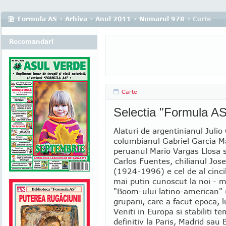
Formula AS
›
Arhiva
›
Anul 2011
›
Numarul 978
› Carte
Recomandari
Carte
Selectia "Formula AS
Alaturi de argentinianul Julio
columbianul Gabriel Garcia M
peruanul Mario Vargas Llosa 
Carlos Fuentes, chilianul Jo
(1924-1996) e cel de al cincil
mai putin cunoscut la noi - 
"Boom-ului latino-american"
gruparii, care a facut epoca, lu
Veniti in Europa si stabiliti t
definitiv la Paris, Madrid sau 