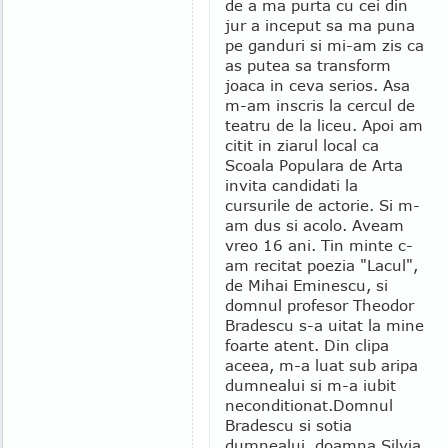
de a ma purta cu cei din
jur a inceput sa ma puna
pe ganduri si mi-am zis ca
as putea sa transform
joaca in ceva serios. Asa
m-am inscris la cercul de
teatru de la liceu. Apoi am
citit in ziarul local ca
Scoala Populara de Arta
invita candidati la
cursurile de actorie. Si m-
am dus si acolo. Aveam
vreo 16 ani. Tin minte c-
am recitat poezia "Lacul",
de Mihai Eminescu, si
domnul profesor Theodor
Bradescu s-a uitat la mine
foarte atent. Din clipa
aceea, m-a luat sub aripa
dumnealui si m-a iubit
neconditionat.
Domnul
Bradescu si sotia
dumnealui, doamna Silvia