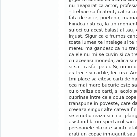
nu neaparat ca actor, profesi
- trebuie sa fii atent, cat si 
fata de sotie, prietena, mama,
Fiindca risti ca, la un moment
sufoci cu acest balast al tau,
injust. Sigur ca e frumos cand
toata lumea te intelege si te 
mereu ma gandesc ca nu trebu
ca ele nu mi se cuvin si ca t
cu aceeasi moneda, adica si e
si sa-i rasfat pe ei. Si, nu in 
as trece si cartile, lectura. A
Imi place sa citesc carti de ha
cea mai mare bucurie este sa
cu o valiza de carti, si acolo 
cuprinse intre cele doua coper
transpune in poveste, care dac
creeaza singur alte cateva fin
se emotioneaza si chiar plang
asistand la un spectacol sau 
persoanele blazate si intr-ata
arati un copac inmugurit sau o