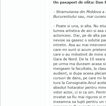
Un pasaport de elita: Dan 
- Stramutarea din Moldova a fo
Bucurestiului sau, mai curand
- Poate si una, si alta. Nu st
lumea artistica de aici si asa
actoricesc. Dar, pe de alta pa
nevoie sa gasesc o solutie pa
intretin. Asa au mai interven
care-mi sunt si acum prieteni,
care s-au milostivit de mine 
Gara de Nord. De la 10 seara 
pe urma ma duceam acasa si
mergeam la facultate, la cla
audient, si dupa aceea plecam
cursuri de dans, pe care mi le
tura la Consignatie.
Anul acela
absolut hotarator pentru min
viitor actor, ci si ca om. Pen
invatat sa fiu mai riguros si 
inseamna sa lupti pentru un 