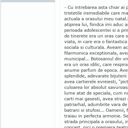
- Cu intrebarea asta chiar ai 
tristetile iremediabile care m
actuala a orasului meu natal.
atipirea lui, fiindca imi aduc 
perioada adolescentei si a pri
de tinerete era un oras care 
viata, in care era o fantastic
sociala si culturala. Aveam ac
filarmonica exceptionala, ave
municipal... Botosaniul din 
era un oras idilic, care respir
anume parfum de epoca. Avea 
splendide, adevarate bijuterii
avea cartierele evreiesti, "pic
culoarea lor absolut savuroasa
lume atat de speciala, cum n
carti mai gasesti, avea strazi
patriarhal, adumbrite vara de
batrani si stufosi... Oamenii, 
traiau in perfecta armonie. S
strada principala a orasului, 
concert, nici o premiera teatra