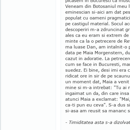
picasem in Bucuresti ca musc
Veneam din Botosaniul meu lin
eminescian si-aici am dat pe
populat cu oameni pragmatici
pe castigul material. Socul ac
descoperiri m-a zdruncinat gr
ales ca eu eram si extrem de 
minte ca la o petrecere de Re
ma luase Dan, am intalnit-o 
data pe Maia Morgenstern, d
cazut in adoratie. La petrecer
cum se face in Bucuresti, man
suedez. Ei bine, desi imi er
ridicat ore in sir de pe scaun
un moment dat, Maia a venit s
mine si m-a intrebat: "Tu ai
ingaimat un da, din care insa 
atunci Maia a exclamat: "Mai,
ca-ti pun eu ceva". S-a dus s
si-asa am reusit sa mananc si
- Timiditatea asta s-a dizolva