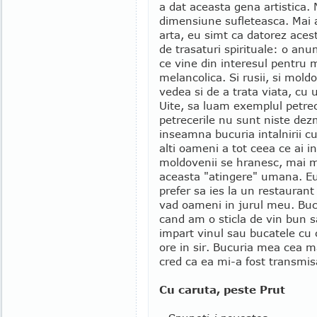
a dat aceasta gena artistica. 
dimensiune sufleteasca. Mai a
arta, eu simt ca datorez acest
de trasaturi spirituale: o an
ce vine din interesul pentru m
melancolica. Si rusii, si moldo
vedea si de a trata viata, c
Uite, sa luam exemplul petrecer
petrecerile nu sunt niste dezm
inseamna bucuria intalnirii cu
alti oameni a tot ceea ce ai in 
moldovenii se hranesc, mai m
aceasta "atingere" umana. Eu
prefer sa ies la un restaurant
vad oameni in jurul meu. Bu
cand am o sticla de vin bun s
impart vinul sau bucatele cu 
ore in sir. Bucuria mea cea ma
cred ca ea mi-a fost transmis
Cu caruta, peste Prut