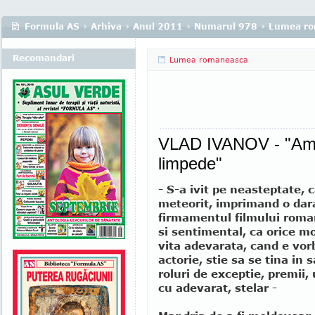
Formula AS
›
Arhiva
›
Anul 2011
›
Numarul 978
›
Lumea ro
Recomandari
Lumea romaneasca
VLAD IVANOV - "Am p
limpede"
- S-a ivit pe neasteptate, 
meteorit, imprimand o dar
firmamentul filmului roma
si sentimental, ca orice m
vita adevarata, cand e vor
actorie, stie sa se tina in 
roluri de exceptie, premii,
cu adevarat, stelar -