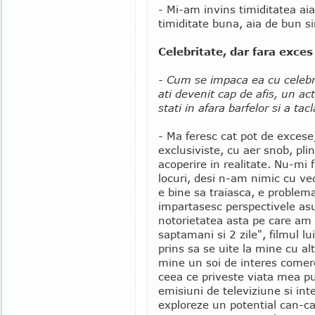
- Mi-am invins timiditatea a
timiditate buna, aia de bun s
Celebritate, dar fara exces
- Cum se impaca ea cu celebri
ati devenit cap de afis, un ac
stati in afara barfelor si a tac
- Ma feresc cat pot de excese,
exclusiviste, cu aer snob, pli
acoperire in realitate. Nu-mi f
locuri, desi n-am nimic cu ve
e bine sa traiasca, e problema
impartasesc perspectivele asup
notorietatea asta pe care am 
saptamani si 2 zile", filmul l
prins sa se uite la mine cu al
mine un soi de interes comerc
ceea ce priveste viata mea pub
emisiuni de televiziune si inte
exploreze un potential can-ca