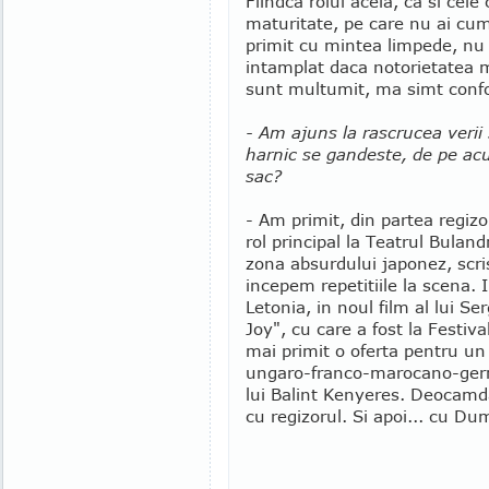
Fiindca rolul acela, ca si ce
maturitate, pe care nu ai cum 
primit cu mintea limpede, nu
intamplat daca notorietatea m-
sunt multumit, ma simt confor
- Am ajuns la rascrucea verii s
harnic se gandeste, de pe ac
sac?
- Am primit, din partea regizo
rol principal la Teatrul Buland
zona absurdului japonez, scr
incepem repetitiile la scena. I
Letonia, in noul film al lui Se
Joy", cu care a fost la Festiv
mai primit o oferta pentru un 
ungaro-franco-marocano-germ
lui Balint Kenyeres. Deocamda
cu regizorul. Si apoi... cu D