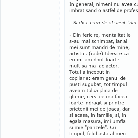
In general, nimeni nu avea cu
imbratisand o astfel de profes
- Si dvs. cum de ati iesit "din
- Din fericire, mentalitatile
s-au mai schimbat, iar ai
mei sunt mandri de mine,
artistul. (rade) Ideea e ca
eu mi-am dorit foarte
mult sa ma fac actor.
Totul a inceput in
copilarie: eram genul de
pusti sugubat, tot timpul
aveam tolba plina de
glume, ceea ce ma facea
foarte indragit si printre
prietenii mei de joaca, dar
si acasa, in familie, si, in
egala masura, imi umfla
si mie "panzele". Cu
timpul, felul asta al meu