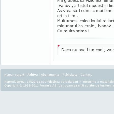
Ma grabesc sa vizionez filmul 4
Ivanov , artistul modest si lini
As vrea sa-l cunosc mai bine 
ori in film .
Multumesc colectivului redact
minunatul co-etnic , Ivanov !
Cu multa stima !
Daca nu aveti un cont, va p
Numar curent
|
Arhiva
|
Abonamente
|
Publicitate
|
Contact
Reproducerea, difuzarea sau folosirea partiala sau in intregime a materialel
Copyright © 1998-2011
Formula AS
. Va rugam sa cititi cu atentie
termenii s