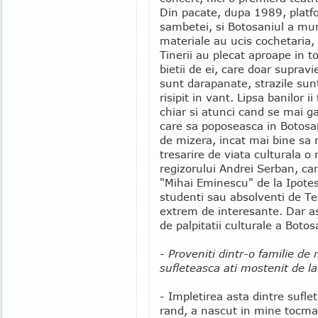
Din pacate, dupa 1989, platf
sambetei, si Botosaniul a muri
materiale au ucis cochetaria, 
Tinerii au plecat aproape in t
bietii de ei, care doar suprav
sunt darapanate, strazile sunt
risipit in vant. Lipsa banilor
chiar si atunci cand se mai g
care sa poposeasca in Botosani
de mizera, incat mai bine sa 
tresarire de viata culturala o 
regizorului Andrei Serban, ca
"Mihai Eminescu" de la Ipotes
studenti sau absolventi de Te
extrem de interesante. Dar as
de palpitatii culturale a Botos
- Proveniti dintr-o familie de
sufleteasca ati mostenit de la
- Impletirea asta dintre sufle
rand, a nascut in mine tocma