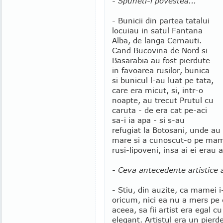
- Spuneti-i povestea...
- Bunicii din partea tatalui
locuiau in satul Fantana
Alba, de langa Cernauti.
Cand Bucovina de Nord si
Basarabia au fost pierdute
in favoarea rusilor, bunica
si bunicul l-au luat pe tata,
care era micut, si, intr-o
noapte, au trecut Prutul cu
caruta - de era cat pe-aci
sa-i ia apa - si s-au
refugiat la Botosani, unde au 
mare si a cunoscut-o pe mama,
rusi-lipoveni, insa ai ei erau 
- Ceva antecedente artistice a
- Stiu, din auzite, ca mamei i-
oricum, nici ea nu a mers pe 
aceea, sa fii artist era egal c
elegant. Artistul era un pierd