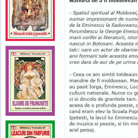
Mandria de a fi moldovean
- Spatiul spiritual al Moldovei
numar impresionant de nume il
de la Eminescu la Sadoveanu, 
Porumbescu la George Enescu
marii corifei ai literaturii, is
nascut in Botosani. Aceasta
talc: oare un actor de obarsi
anii formarii sale aceasta en
vreo dara de aur de pe urma ac
- Ceea ce am simtit totdeauna
mandrie de fi moldovean. Man
au pasit Iorga, Eminescu, Luch
culturii nationale. Nume cu g
ci si dincolo de granitele tar
aceea de o profunda poezie, ca
cand eram elev la Scoala Pop
Ipotesti, la lacul lui Eminesc
de muzica si poezie, si tin mi
acel peisaj.