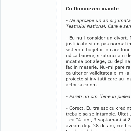
Cu Dumnezeu inainte
- De aproape un an si jumatat
Teatrului National. Care e sem
- Eu nu-l consider un divort. 
justificata si un pas normal 
sistemul bugetar in care fun
ridica bariere, si-atunci am de
incat sa pot alege, cu deplina
fac in meserie. Nu-mi pare ra
ca ulterior validitatea ei mi-
proiecte si invitatii care au 
actor si ca om.
- Pareti un om "bine in pielea 
- Corect. Eu traiesc cu credin
trebuie sa se intample. Uitati
- cu "4 luni, 3 saptamani si 2
aveam deja 38 de ani, cred c