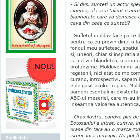
- Si dvs. sunteti un actor spe
cinema, al carui talent e aure
blajinatate care va demasca o
ceva din ceea ce sunteti?
- Sufletul moldav face parte di
pentru ca eu provin dintr-o fa
fondul meu sufletesc, spatiul 
si, uneori, chiar si inspiratia 
ca-mi vin blandetea, o anume
profunzime. Moldovenii nu sunt
regatenii, nici atat de molco
curand, introspectivi, sapam 
e de gasit acolo. In plus, Mo
oameni esentiali in existent
ABC-ul meseriei, care m-au in
inseamna valoarea autentica
- Oras ilustru, candva plin de
Botosaniul a intrat, cumva, in
orase din tara au o marca ro
istoric inca nerisipit. Nu pot f
Publicitate