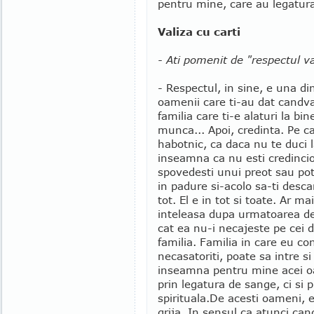
pentru mine, care au legatura
Valiza cu carti
- Ati pomenit de "respectul val
- Respectul, in sine, e una din
oamenii care ti-au dat candva
familia care ti-e alaturi la bin
munca... Apoi, credinta. Pe c
habotnic, ca daca nu te duci la
inseamna ca nu esti credincios
spovedesti unui preot sau poti
in padure si-acolo sa-ti desc
tot. El e in tot si toate. Ar ma
inteleasa dupa urmatoarea def
cat ea nu-i necajeste pe cei di
familia. Familia in care eu con
necasatoriti, poate sa intre s
inseamna pentru mine acei o
prin legatura de sange, ci si 
spirituala.
De acesti oameni,
grija. In sensul ca atunci can