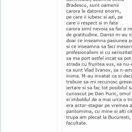
Bradescu, sunt oamenii
carora le datorez enorm,
pe care ii iubesc si azi, pe
care ii respect si in fata
carora simt nevoia sa fac o re
de gratitudine. Dansii m-au i
doar ce inseamna pasiunea pe
si ce inseamna sa faci meseri
profesionalism si cu seriozitat
sa ma port astfel incat sa po
strada cu fruntea sus, sa nu-
ca sunt Vlad Ivanov, sa n-am
inima. M-au invatat ca si dac
trebuie sa-mi recunosc grese
iertare si sa fac tot posibilul
cunoscut pe Dan Puric, omul c
si imboldul de a mai urca o t
era actor-stagiar pe vremea a
pantomima, cu mine si alti ci
trupa am plecat la Bucuresti, 
facultate.