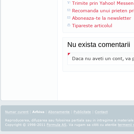
Trimite prin Yahoo! Messen
Recomanda unui prieten pri
Aboneaza-te la newsletter
Tipareste articolul
Nu exista comentarii
Daca nu aveti un cont, va p
Numar curent
|
Arhiva
|
Abonamente
|
Publicitate
|
Contact
Reproducerea, difuzarea sau folosirea partiala sau in intregime a materialel
Copyright © 1998-2011
Formula AS
. Va rugam sa cititi cu atentie
termenii s