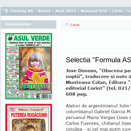
Formula AS
›
Arhiva
›
Anul 2011
›
Numarul 978
›
Carte
› S
Recomandari
Carte
Selectia "Formula AS
Jose Donoso, "Obscena pa
noptii", traducere si note
Munteanu Colan, Editura 
editorial Corint" (tel. 021
608 pag.
Alaturi de argentinianul Julio
columbianul Gabriel Garcia M
peruanul Mario Vargas Llosa 
Carlos Fuentes, chilianul Jo
cincilea - si cel mai putin c