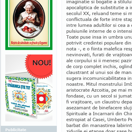
imaginatie si bogatie a stilul
apocaliptica de substitutie a 
secolul XX, reluand teme si 
conflictuala de forte intre stap
intre lumea adultilor si cea a c
pulsiunile interne de o inten
Toate puse insa in umbra unu
potrivit credintei populare din
nota -, e o fiinta malefica res
nevinovati, furati de vrajitoar
ale corpului si ii menesc paz
de corp complet inchis, oglindi
claustrant al unui soi de man
sugera incomunicabilitatea in
noastre. Mitul monstrului Imbu
aristocrate Azcoitia, pe mai m
fondase, cu un secol si jumat
fi vrajitoare, un claustru dep
asezamant de binefacere slujit
Spirituale a Incarnarii din Ch
estropiat al Casei, Umberto Pe
barbat din manastirea labirint
Publicitate
zidurile ei etanse doar sase ba