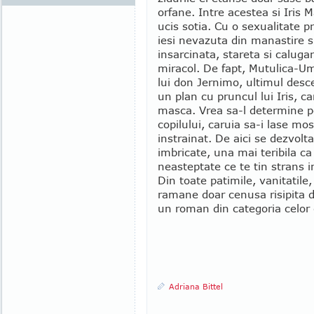
orfane. Intre acestea si Iris 
ucis sotia. Cu o sexualitate p
iesi nevazuta din manastire 
insarcinata, stareta si caluga
miracol. De fapt, Mutulica-Umb
lui don Jernimo, ultimul desce
un plan cu pruncul lui Iris, c
masca. Vrea sa-l determine pe
copilului, caruia sa-i lase mo
instrainat. De aici se dezvolt
imbricate, una mai teribila ca
neasteptate ce te tin strans in
Din toate patimile, vanitatile
ramane doar cenusa risipita d
un roman din categoria celor de
Adriana Bittel