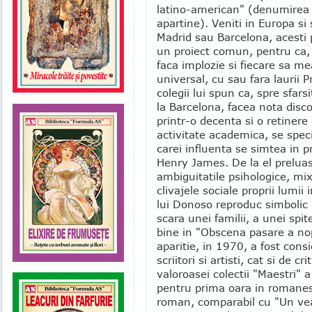
latino-american" (denumirea gr
apartine). Veniti in Europa si 
Madrid sau Barcelona, acesti 
un proiect comun, pentru ca,
faca implozie si fiecare sa m
universal, cu sau fara laurii
colegii lui spun ca, spre sfars
la Barcelona, facea nota disc
printr-o decenta si o retinere
activitate academica, se speci
carei influenta se simtea in pr
Henry James. De la el preluas
ambiguitatile psihologice, mixa
clivajele sociale proprii lumii
lui Donoso reproduc simbolic 
scara unei familii, a unei spi
bine in "Obscena pasare a nopt
aparitie, in 1970, a fost cons
scriitori si artisti, cat si de 
valoroasei colectii "Maestri" 
pentru prima oara in romanest
roman, comparabil cu "Un vea