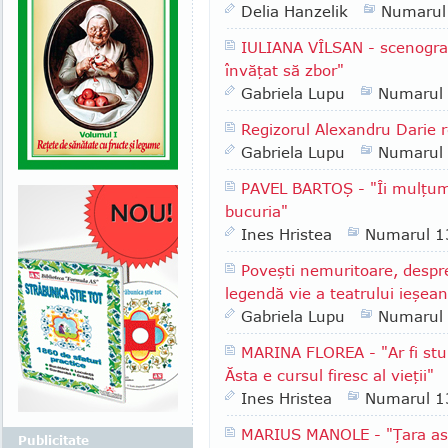
Delia Hanzelik
Numarul
IULIANA VÎLSAN - scenograf
învăţat să zbor"
Gabriela Lupu
Numarul
Regizorul Alexandru Darie re
Gabriela Lupu
Numarul
PAVEL BARTOŞ - "Îi mulţum
bucuria"
Ines Hristea
Numarul 1
Poveşti nemuritoare, despre
legendă vie a teatrului ieşe
Gabriela Lupu
Numarul
MARINA FLOREA - "Ar fi stu
Ăsta e cursul firesc al vieţii"
Ines Hristea
Numarul 1
MARIUS MANOLE - "Ţara ast
Publicitate