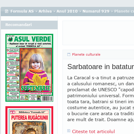
Formula AS
›
Arhiva
›
Anul 2010
›
Numarul 929
› Planete c
Recomandari
Planete culturale
Sarbatoare in batatur
La Caracal s-a tinut a patruze
a calusului romanesc, un dan
proclamat de UNESCO "capod
patrimoniului universal. Forma
toata tara, batrani si tineri im
costume autentice, au jucat s
o bucurie care arata ca tradit
are mult de trait. Doamne aj
Citeste tot articolul