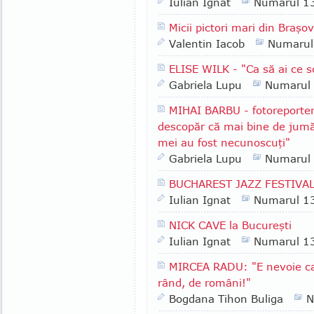
Iulian Ignat
Numarul 1
Micii pictori mari din Braşov
Valentin Iacob
Numarul
ELISE WILK - "Ca să ai ce sc
Gabriela Lupu
Numarul
MIHAI BARBU - fotoreporter
descopăr că mai bine de jumăt
mei au fost necunoscuţi"
Gabriela Lupu
Numarul
BUCHAREST JAZZ FESTIVA
Iulian Ignat
Numarul 1
NICK CAVE la Bucureşti
Iulian Ignat
Numarul 1
MIRCEA RADU: "E nevoie ca
rând, de români!"
Bogdana Tihon Buliga
N