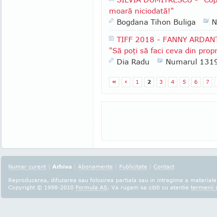
moară niciodată!"
Bogdana Tihon Buliga
N
TIFF 2018 - FANNY ARDANT,
"Să poţi să faci ceva din prop
Dia Radu
Numarul 131
«
‹
1
2
3
4
5
6
7
Numar curent
|
Arhiva
|
Abonamente
|
Publicitate
|
Contact
Reproducerea, difuzarea sau folosirea partiala sau in intregime a materialel
Copyright © 1998-2010
Formula AS
. Va rugam sa cititi cu atentie
termenii s