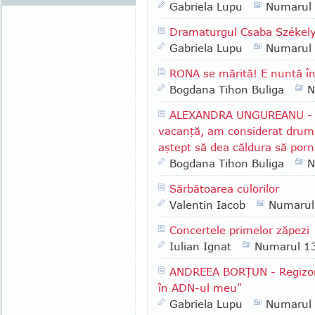
Gabriela Lupu
Numarul
Dramaturgul Csaba Székely
Gabriela Lupu
Numarul
RONA se mărită! E nuntă în
Bogdana Tihon Buliga
N
ALEXANDRA UNGUREANU - "A
vacanţă, am considerat drumeţ
aştept să dea căldura să porne
Bogdana Tihon Buliga
N
Sărbătoarea culorilor
Valentin Iacob
Numarul
Concertele primelor zăpezi
Iulian Ignat
Numarul 1
ANDREEA BORŢUN - Regizor:
în ADN-ul meu"
Gabriela Lupu
Numarul