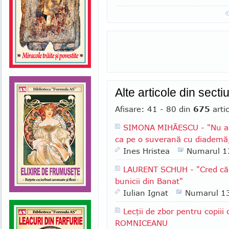
Alte articole din sect
Afisare: 41 - 80 din
675
arti
SIMONA MIHĂESCU - "Nu am 
ca pe o suverană cu diademă,
Ines Hristea
Numarul 1
LAURENT SCHUH - "Cred că m
bunicii din Banat"
Iulian Ignat
Numarul 1
Lecţii de zbor pentru copiii 
ROMNICEANU