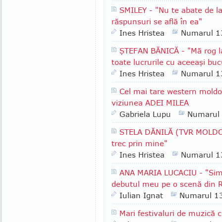
SMILEY - "Nu te abate de l
răspunsuri se află în ea"
Ines Hristea
Numarul 1
ŞTEFAN BĂNICĂ - "Mă rog la
toate lucrurile cu aceeaşi buc
Ines Hristea
Numarul 1
Cel mai tare western moldov
viziunea ADEI MILEA
Gabriela Lupu
Numarul
STELA DĂNILĂ (TVR MOLDOVA)
trec prin mine"
Ines Hristea
Numarul 1
ANA MARIA LUCACIU - "Simt 
debutul meu pe o scenă din 
Iulian Ignat
Numarul 1
Mari festivaluri de muzică c