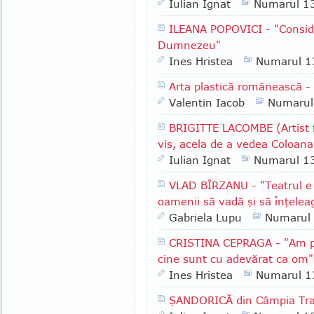
Iulian Ignat
Numarul 1
ILEANA POPOVICI - "Consider
Dumnezeu"
Ines Hristea
Numarul 1
Arta plastică românească - 
Valentin Iacob
Numarul
BRIGITTE LACOMBE (Artist f
vis, acela de a vedea Coloana 
Iulian Ignat
Numarul 1
VLAD BÎRZANU - "Teatrul e m
oamenii să vadă şi să înţelea
Gabriela Lupu
Numarul
CRISTINA CEPRAGA - "Am ple
cine sunt cu adevărat ca om"
Ines Hristea
Numarul 1
ŞANDORICĂ din Câmpia Tran