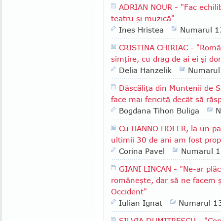
ADRIAN NOUR - "Fac echilibri
teatru şi muzică"
Ines Hristea
Numarul 1
CRISTINA CHIRIAC - "RomânI
simţire, cu drag de ai ei şi do
Delia Hanzelik
Numarul
Dăscăliţa din Muntenii de
face mai fericită decât să răs
Bogdana Tihon Buliga
N
Cu HANNO HOFER, la un pah
ultimii 30 de ani am fost pro
Corina Pavel
Numarul 
GIANI LINCAN - "Ne-ar plăce
româneşte, dar să ne facem ş
Occident"
Iulian Ignat
Numarul 1
SILVIA DUMITRESCU - "Copil