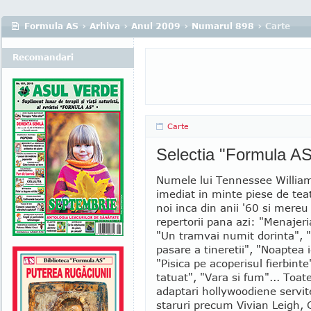
Formula AS
›
Arhiva
›
Anul 2009
›
Numarul 898
› Carte
Recomandari
Carte
Selectia "Formula AS
Numele lui Tennessee Willia
imediat in minte piese de teat
noi inca din anii '60 si mereu
repertorii pana azi: "Menajeria
"Un tramvai numit dorinta", 
pasare a tineretii", "Noaptea 
"Pisica pe acoperisul fierbinte
tatuat", "Vara si fum"... Toat
adaptari hollywoodiene servi
staruri precum Vivian Leigh, 