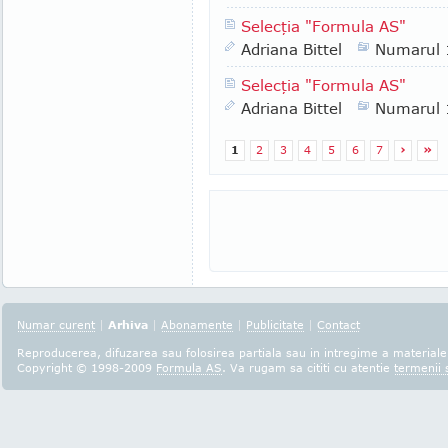
Selecţia "Formula AS"
Adriana Bittel
Numarul
Selecţia "Formula AS"
Adriana Bittel
Numarul
1
2
3
4
5
6
7
›
»
Numar curent
|
Arhiva
|
Abonamente
|
Publicitate
|
Contact
Reproducerea, difuzarea sau folosirea partiala sau in intregime a materialel
Copyright © 1998-2009
Formula AS
. Va rugam sa cititi cu atentie
termenii s