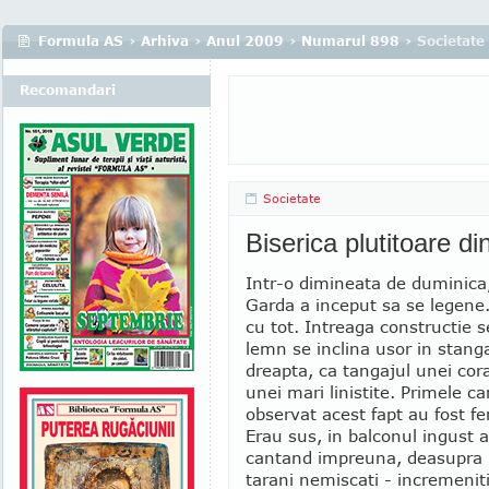
Formula AS
›
Arhiva
›
Anul 2009
›
Numarul 898
› Societate
Recomandari
Societate
Biserica plutitoare d
Intr-o dimineata de duminica,
Garda a inceput sa se legene
cu tot. Intreaga constructie 
lemn se inclina usor in stanga
dreapta, ca tangajul unei cora
unei mari linistite. Primele c
observat acest fapt au fost fe
Erau sus, in balconul ingust al
cantand impreuna, deasupra 
tarani nemiscati - incremeniti