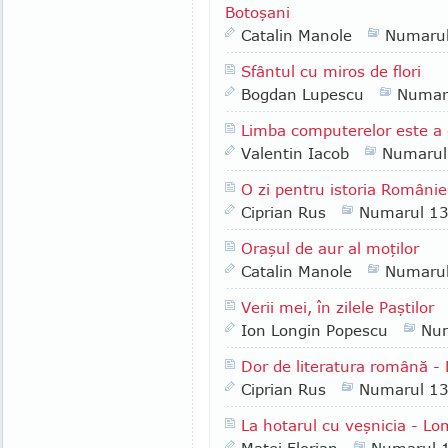
Botoşani
Catalin Manole
Numaru
Sfântul cu miros de flori
Bogdan Lupescu
Numar
Limba computerelor este a 
Valentin Iacob
Numarul
O zi pentru istoria Românie
Ciprian Rus
Numarul 1
Oraşul de aur al moţilor
Catalin Manole
Numaru
Verii mei, în zilele Paştilor
Ion Longin Popescu
Nu
Dor de literatura română -
Ciprian Rus
Numarul 1
La hotarul cu veşnicia - Lo