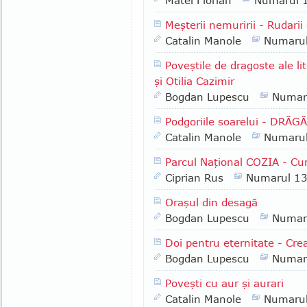
Matei Florian
Numarul 
Meşterii nemuririi - Rudarii
Catalin Manole
Numaru
Poveştile de dragoste ale l
şi Otilia Cazimir
Bogdan Lupescu
Numar
Podgoriile soarelui - DRĂG
Catalin Manole
Numaru
Parcul Naţional COZIA - Cu
Ciprian Rus
Numarul 1
Oraşul din desagă
Bogdan Lupescu
Numar
Doi pentru eternitate - Cr
Bogdan Lupescu
Numar
Poveşti cu aur şi aurari
Catalin Manole
Numaru