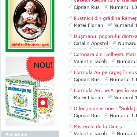
Veselul Alecsandri şi tristele
Ciprian Rus
Numarul 1
Pustnicii din grădina Râmeţ
Matei Florian
Numarul 
Duşmanul poporului dintr-
Catalin Apostol
Numaru
Comoara din Dolheştii Mari
Valentin Iacob
Numarul
Formula AS pe Argeş în sus 
Ciprian Rus
Numarul 1
Formula AS, pe Argeş în su
Matei Florian
Numarul 
O lecţie de istorie - "Soldaţ
Ciprian Rus
Numarul 1
Misterele de la Cinciş
Valentin Iacob
Numarul
Publicitate