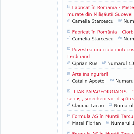
Fabricat în România - Misteru
murate din Milişăuţii Sucevei
Camelia Starcescu
Num
Fabricat în România - Ciorb
Camelia Starcescu
Num
Povestea unei iubiri interzi
Ferdinand
Ciprian Rus
Numarul 1
Arta însingurării
Catalin Apostol
Numaru
ILIAS PAPAGEORGIADIS - "Î
serioşi, şmecherii vor dispăre
Claudiu Tarziu
Numarul
Formula AS în Munţii Ţarcu
Matei Florian
Numarul 
Formula AS în Munţii Ţarcu 