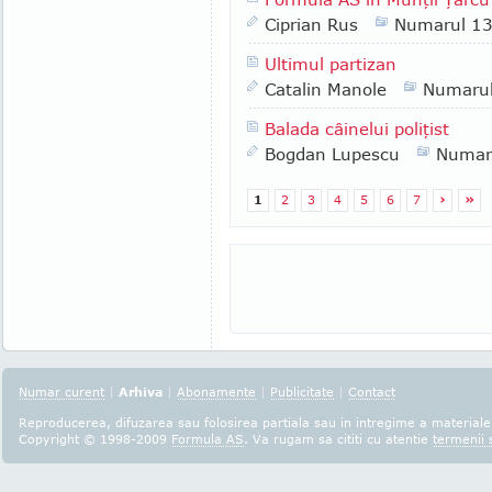
Ciprian Rus
Numarul 1
Ultimul partizan
Catalin Manole
Numaru
Balada câinelui poliţist
Bogdan Lupescu
Numar
1
2
3
4
5
6
7
›
»
Numar curent
|
Arhiva
|
Abonamente
|
Publicitate
|
Contact
Reproducerea, difuzarea sau folosirea partiala sau in intregime a materialel
Copyright © 1998-2009
Formula AS
. Va rugam sa cititi cu atentie
termenii s