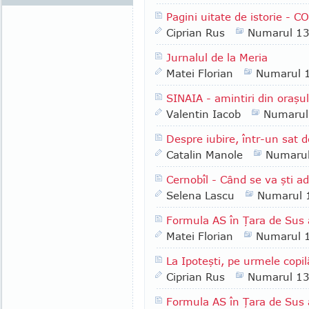
Pagini uitate de istorie -
Ciprian Rus
Numarul 1
Jurnalul de la Meria
Matei Florian
Numarul 
SINAIA - amintiri din oraşul
Valentin Iacob
Numarul
Despre iubire, într-un sat d
Catalin Manole
Numaru
Cernobîl - Când se va şti a
Selena Lascu
Numarul 
Formula AS în Ţara de Sus a
Matei Florian
Numarul 
La Ipoteşti, pe urmele copi
Ciprian Rus
Numarul 1
Formula AS în Ţara de Sus a