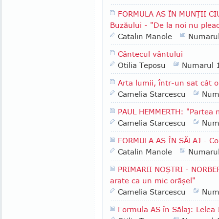
FORMULA AS ÎN MUNŢII CI
Buzăului - "De la noi nu plea
Catalin Manole
Numaru
Cântecul vântului
Otilia Teposu
Numarul 
Arta lumii, într-un sat cât 
Camelia Starcescu
Num
PAUL HEMMERTH: "Partea me
Camelia Starcescu
Num
FORMULA AS ÎN SĂLAJ - Com
Catalin Manole
Numaru
PRIMARII NOŞTRI - NORBERT
arate ca un mic orăşel"
Camelia Starcescu
Num
Formula AS în Sălaj: Lelea I