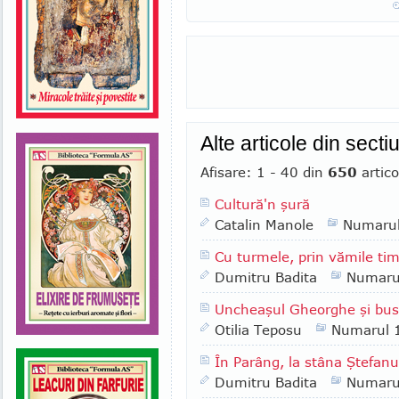
Alte articole din sect
Afisare: 1 - 40 din
650
artico
Cultură'n şură
Catalin Manole
Numaru
Cu turmele, prin vămile tim
Dumitru Badita
Numaru
Uncheaşul Gheorghe şi bus
Otilia Teposu
Numarul 
În Parâng, la stâna Ştefanu
Dumitru Badita
Numaru