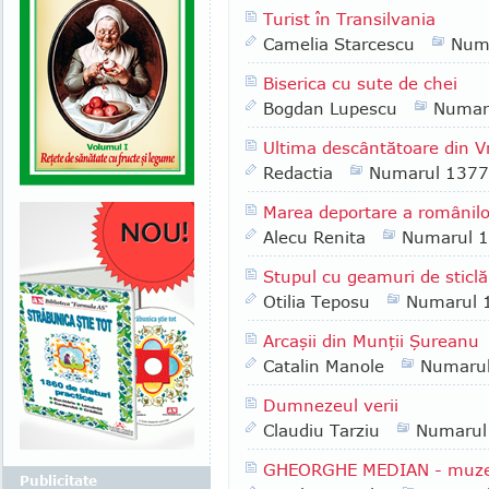
Turist în Transilvania
Camelia Starcescu
Num
Biserica cu sute de chei
Bogdan Lupescu
Numar
Ultima descântătoare din 
Redactia
Numarul 1377
Marea deportare a românilo
Alecu Renita
Numarul 
Stupul cu geamuri de sticlă
Otilia Teposu
Numarul 
Arcaşii din Munţii Şureanu
Catalin Manole
Numaru
Dumnezeul verii
Claudiu Tarziu
Numarul
GHEORGHE MEDIAN - muzeogr
Publicitate