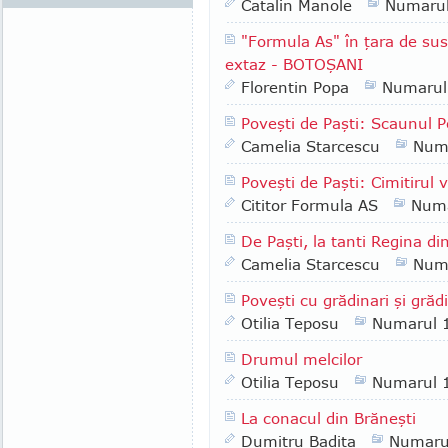
Catalin Manole
Numaru
"Formula As" în ţara de sus
extaz - BOTOŞANI
Florentin Popa
Numarul
Poveşti de Paşti: Scaunul Po
Camelia Starcescu
Num
Poveşti de Paşti: Cimitirul 
Cititor Formula AS
Numa
De Paşti, la tanti Regina di
Camelia Starcescu
Num
Poveşti cu grădinari şi grădi
Otilia Teposu
Numarul 
Drumul melcilor
Otilia Teposu
Numarul 
La conacul din Brăneşti
Dumitru Badita
Numaru