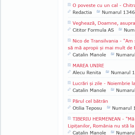
O poveste cu un cal - Chitr
Redactia
Numarul 1346
Veghează, Doamne, asupra pă
Cititor Formula AS
Numa
Nico de Transilvania - "Am 
să mă apropii şi mai mult de
Catalin Manole
Numaru
MAREA UNIRE
Alecu Renita
Numarul 
Lucrări şi zile - Noiembrie l
Catalin Manole
Numaru
Părul cel bătrân
Otilia Teposu
Numarul 
TIBERIU HERMENEAN - "Mă b
Lipiţanilor, România nu stă la
Catalin Manole
Numaru