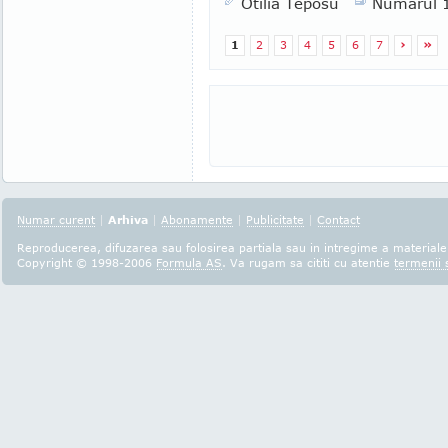
Otilia Teposu
Numarul 
1
2
3
4
5
6
7
›
»
Numar curent
|
Arhiva
|
Abonamente
|
Publicitate
|
Contact
Reproducerea, difuzarea sau folosirea partiala sau in intregime a materialel
Copyright © 1998-2006
Formula AS
. Va rugam sa cititi cu atentie
termenii s