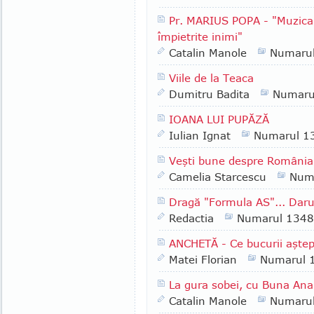
Pr. MARIUS POPA - "Muzica 
împietrite inimi"
Catalin Manole
Numaru
Viile de la Teaca
Dumitru Badita
Numaru
IOANA LUI PUPĂZĂ
Iulian Ignat
Numarul 1
Veşti bune despre România
Camelia Starcescu
Num
Dragă "Formula AS"... Daruri
Redactia
Numarul 1348
ANCHETĂ - Ce bucurii aştept
Matei Florian
Numarul 
La gura sobei, cu Buna Ana 
Catalin Manole
Numaru