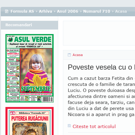
Formula AS
›
Arhiva
›
Anul 2006
›
Numarul 710
› Acasa
Recomandari
Acasa
Poveste vesela cu o
Cum a cazut barza Fetita din c
crescuta de o familie de taran
Luciu. O poveste duioasa des
afectiunea dintre oameni si 
facuse deja seara, tarziu, can
din Luciu a dat de perete usa 
Nicoara si a aparut in prag ga.
Citeste tot articolul