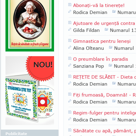
Abonaţi-vă la tinereţe!
Rodica Demian
Numaru
Ajutoare de urgenţă contra 
Gilda Fildan
Numarul 1
Gimnastica pentru leneşi
Alina Olteanu
Numarul
O preumblare în paradis
Sanziana Pop
Numarul
REŢETE DE SLĂBIT - Dieta de
Rodica Demian
Numaru
Fiţi frumoasă, Doamnă! - Re
Rodica Demian
Numaru
Regim-fulger pentru intelig
Rodica Demian
Numaru
Sănătate cu apă, pământ, pă
Publicitate