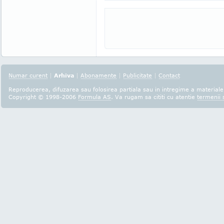
Numar curent
|
Arhiva
|
Abonamente
|
Publicitate
|
Contact
Reproducerea, difuzarea sau folosirea partiala sau in intregime a materialel
Copyright © 1998-2006
Formula AS
. Va rugam sa cititi cu atentie
termenii s