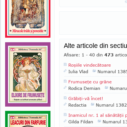
Alte articole din sec
Afisare: 1 - 40 din
473
artico
Roşiile vindecătoare
Iulia Vlad
Numarul 138
Frumuseţe cu grâne
Rodica Demian
Numaru
Grăbiţi-vă încet!
Redactia
Numarul 1382
Inamicul nr. 1 al sănătăţii
Gilda Fildan
Numarul 1