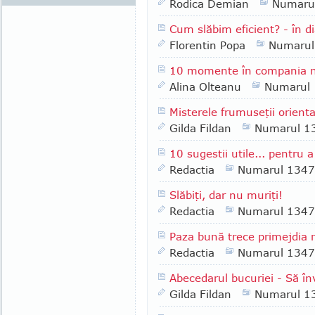
Rodica Demian
Numaru
Cum slăbim eficient? - în d
Florentin Popa
Numarul
10 momente în compania n
Alina Olteanu
Numarul
Misterele frumuseţii orienta
Gilda Fildan
Numarul 1
10 sugestii utile... pentru 
Redactia
Numarul 1347
Slăbiţi, dar nu muriţi!
Redactia
Numarul 1347
Paza bună trece primejdia 
Redactia
Numarul 1347
Abecedarul bucuriei - Să în
Gilda Fildan
Numarul 1