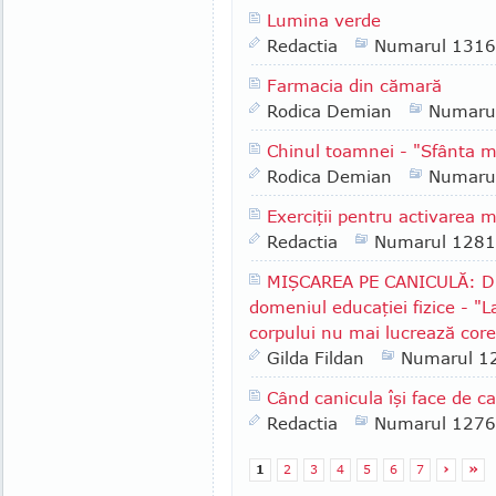
Lumina verde
Redactia
Numarul 1316
Farmacia din cămară
Rodica Demian
Numaru
Chinul toamnei - "Sfânta 
Rodica Demian
Numaru
Exerciţii pentru activarea m
Redactia
Numarul 1281
MIŞCAREA PE CANICULĂ: Dr.
domeniul educaţiei fizice - "L
corpului nu mai lucrează core
Gilda Fildan
Numarul 1
Când canicula îşi face de c
Redactia
Numarul 1276
1
2
3
4
5
6
7
›
»