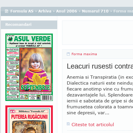
Formula AS
›
Arhiva
›
Anul 2006
›
Numarul 710
› Forma m
Recomandari
Forma maxima
Leacuri rusesti contra
Anemia si Transpiratia (in ex
Dialectica naturii este neindu
fiecare anotimp vine cu frum
dezavantajele lui. Splendoar
iernii e sabotata de gripe si de
frumusetea colorata a toamn
sine depresii, var...
Citeste tot articolul