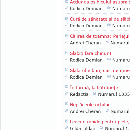
Acţiunea psihicului asupra 
Rodica Demian
Numaru
Cură de sănătate şi de slăb
Rodica Demian
Numaru
Călirea de toamnă: Periajul
Andrei Cheran
Numarul
Slăbiţi fără chinuri!
Rodica Demian
Numaru
Slăbitul e bun, dar menţine
Rodica Demian
Numaru
În formă, la bătrâneţe
Redactia
Numarul 1335
Neplăcerile ochilor
Andrei Cheran
Numarul
Leacuri rapide pentru piele,
Gilda Fildan
Numarul 1