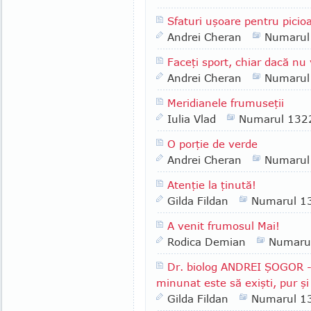
Sfaturi uşoare pentru picioa
Andrei Cheran
Numarul
Faceţi sport, chiar dacă nu 
Andrei Cheran
Numarul
Meridianele frumuseţii
Iulia Vlad
Numarul 132
O porţie de verde
Andrei Cheran
Numarul
Atenţie la ţinută!
Gilda Fildan
Numarul 1
A venit frumosul Mai!
Rodica Demian
Numaru
Dr. biolog ANDREI ŞOGOR - 
minunat este să exişti, pur şi
Gilda Fildan
Numarul 1