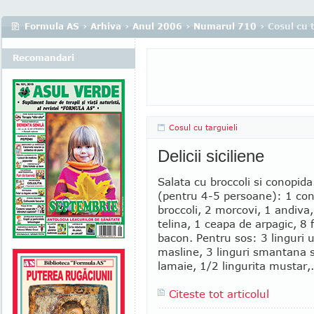
Formula AS
›
Arhiva
›
Anul 2006
›
Numarul 710
› Cosul cu t
Recomandari
Cosul cu targuieli
Delicii siciliene
Salata cu broccoli si conopida
(pentru 4-5 persoane): 1 con
broccoli, 2 morcovi, 1 andiva,
telina, 1 ceapa de arpagic, 8 fe
bacon. Pentru sos: 3 linguri u
masline, 3 linguri smantana s
lamaie, 1/2 lingurita mustar,.
Citeste tot articolul