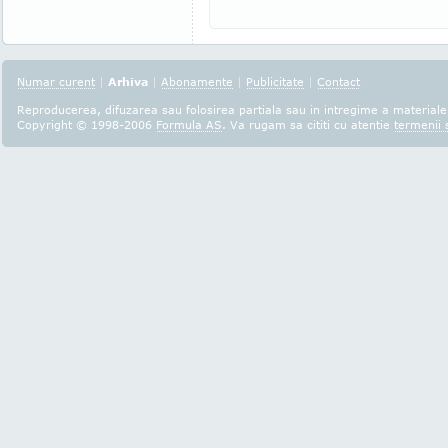
Numar curent
|
Arhiva
|
Abonamente
|
Publicitate
|
Contact
Reproducerea, difuzarea sau folosirea partiala sau in intregime a materialel
Copyright © 1998-2006
Formula AS
. Va rugam sa cititi cu atentie
termenii s