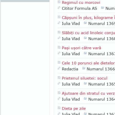
Regimul cu morcovi
Cititor Formula AS
Numa
Căpşuni în plus, kilograme
Iulia Vlad
Numarul 136
Slăbiţi cu acid linoleic conj
Iulia Vlad
Numarul 136
Paşi uşori către vară
Iulia Vlad
Numarul 136
Cele 10 porunci ale dietelor
Redactia
Numarul 1366
Prietenul siluetei: socul
Iulia Vlad
Numarul 136
Ajutoare din stratul cu verz
Iulia Vlad
Numarul 136
Dieta pe zile
Iulia Vlad
Numarul 136