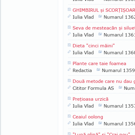
GHIMBIRUL şi SCORŢIŞOA
Iulia Vlad
Numarul 136
Seva de mesteacăn şi silue
Iulia Vlad
Numarul 136
Dieta "cinci mâini"
Iulia Vlad
Numarul 136
Plante care taie foamea
Redactia
Numarul 1359
Două metode care nu dau 
Cititor Formula AS
Numa
Preţioasa urzică
Iulia Vlad
Numarul 135
Ceaiul oolong
Iulia Vlad
Numarul 135
"Lună plină" şi "Crai nou"