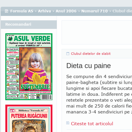
Formula AS
›
Arhiva
›
Anul 2006
›
Numarul 710
› Clubul die
Recomandari
Clubul dietelor de slabit
Dieta cu paine
Se compune din 4 sendiviciuri
paine-bagheta (subtire si lun
lungime si apoi fiecare bucata
latime in doua. Indiferent pe 
retetele prezentate o veti ale
mai mult de 250 de calorii fie
mananca 3-4 sendiviciuri pe zi
Citeste tot articolul