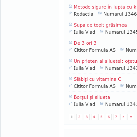
Metode sigure în lupta cu k
Redactia
Numarul 1346
Supa de topit grăsimea
Iulia Vlad
Numarul 134
De 3 ori 3
Cititor Formula AS
Numa
Un prieten al siluetei: oţet
Iulia Vlad
Numarul 134
Slăbiţi cu vitamina C!
Cititor Formula AS
Numa
Borşul şi silueta
Iulia Vlad
Numarul 134
1
2
3
4
5
6
7
›
»