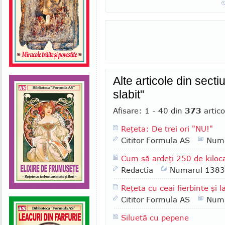
Alte articole din sect
slabit"
Afisare: 1 - 40 din
373
artico
Reţeta: De trei ori "NU!"
Cititor Formula AS
Numa
Cum să ardeţi 250 de kiloca
Redactia
Numarul 1383
Reţeta cu ceai fierbinte şi l
Cititor Formula AS
Numa
Siluetă cu pepene