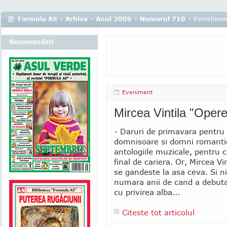
Formula AS
›
Arhiva
›
Anul 2006
›
Numarul 710
› Evenimen
Recomandari
Eveniment
Mircea Vintila "Oper
- Daruri de primavara pentr
domnisoare si domni romantic
antologiile muzicale, pentru 
final de cariera. Or, Mircea Vin
se gandeste la asa ceva. Si ni
numara anii de cand a debutat
cu privirea alba...
Citeste tot articolul