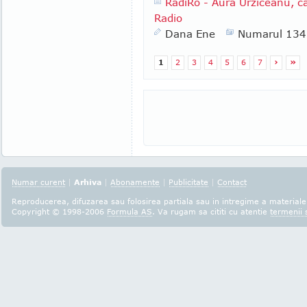
RadiRo - Aura Urziceanu, cap
Radio
Dana Ene
Numarul 134
1
2
3
4
5
6
7
›
»
Numar curent
|
Arhiva
|
Abonamente
|
Publicitate
|
Contact
Reproducerea, difuzarea sau folosirea partiala sau in intregime a materialel
Copyright © 1998-2006
Formula AS
. Va rugam sa cititi cu atentie
termenii s