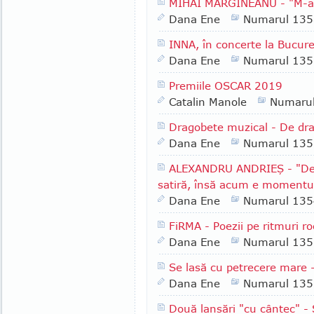
MIHAI MĂRGINEANU - "M-am 
Dana Ene
Numarul 135
INNA, în concerte la Bucureş
Dana Ene
Numarul 135
Premiile OSCAR 2019
Catalin Manole
Numaru
Dragobete muzical - De dr
Dana Ene
Numarul 135
ALEXANDRU ANDRIEŞ - "De
satiră, însă acum e momentul 
Dana Ene
Numarul 135
FiRMA - Poezii pe ritmuri r
Dana Ene
Numarul 135
Se lasă cu petrecere mare
Dana Ene
Numarul 135
Două lansări "cu cântec" 