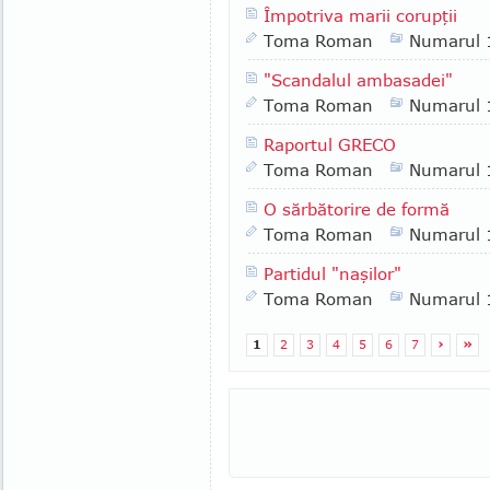
Împotriva marii corupţii
Toma Roman
Numarul 
"Scandalul ambasadei"
Toma Roman
Numarul 
Raportul GRECO
Toma Roman
Numarul 
O sărbătorire de formă
Toma Roman
Numarul 
Partidul "naşilor"
Toma Roman
Numarul 
1
2
3
4
5
6
7
›
»