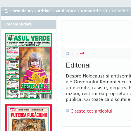
Formula AS
›
Arhiva
›
Anul 2002
›
Numarul 510
› Editorial
Recomandari
Editorial
Editorial
Despre Holocaust si antisemi
ale Guvernului Romaniei cu pri
antisemite, rasiste, negarea H
razboi, restituirea proprietati
publica. Cu toate ca discutiile.
Citeste tot articolul