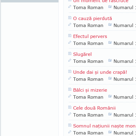
Un moment de răscruce
Toma Roman
Numarul 
O cauză pierdută
Toma Roman
Numarul 
Efectul pervers
Toma Roman
Numarul 
Slugărel
Toma Roman
Numarul 
Unde dai şi unde crapă!
Toma Roman
Numarul 
Bâlci şi mizerie
Toma Roman
Numarul 
Cele două Românii
Toma Roman
Numarul 
Somnul naţiunii naşte monş
Toma Roman
Numarul 