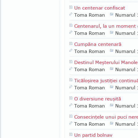
Un centenar confiscat
Toma Roman
Numarul 
Centenarul, la un moment
Toma Roman
Numarul 
Cumpăna centenară
Toma Roman
Numarul 
Destinul Meşterului Manole
Toma Roman
Numarul 
Ticăloşirea justiţiei continu
Toma Roman
Numarul 
O diversiune reuşită
Toma Roman
Numarul 
Consecinţele unui puci ner
Toma Roman
Numarul 
Un partid bolnav