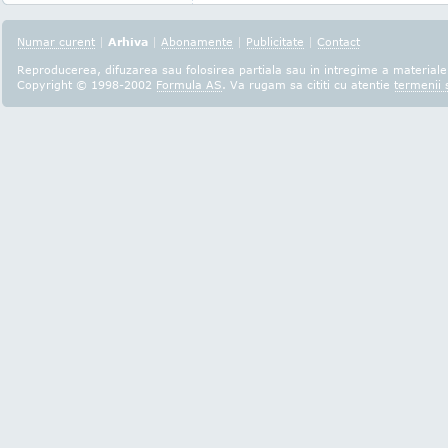
Numar curent
|
Arhiva
|
Abonamente
|
Publicitate
|
Contact
Reproducerea, difuzarea sau folosirea partiala sau in intregime a materialel
Copyright © 1998-2002
Formula AS
. Va rugam sa cititi cu atentie
termenii s