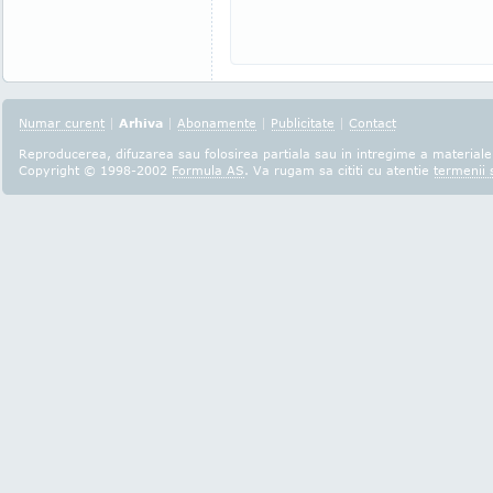
Numar curent
|
Arhiva
|
Abonamente
|
Publicitate
|
Contact
Reproducerea, difuzarea sau folosirea partiala sau in intregime a materialel
Copyright © 1998-2002
Formula AS
. Va rugam sa cititi cu atentie
termenii s