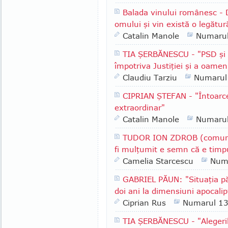
Balada vinului românesc - 
omului şi vin există o legătur
Catalin Manole
Numaru
TIA ŞERBĂNESCU - "PSD şi A
împotriva Justiţiei şi a oameni
Claudiu Tarziu
Numarul
CIPRIAN ŞTEFAN - "Întoarce
extraordinar"
Catalin Manole
Numaru
TUDOR ION ZDROB (comuna 
fi mulţumit e semn că e timpu
Camelia Starcescu
Num
GABRIEL PĂUN: "Situaţia păd
doi ani la dimensiuni apocalip
Ciprian Rus
Numarul 1
TIA ŞERBĂNESCU - "Alegeri