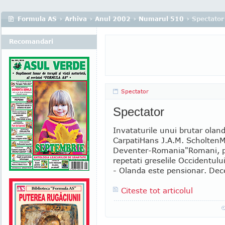
Formula AS
›
Arhiva
›
Anul 2002
›
Numarul 510
› Spectator
Recomandari
Spectator
Spectator
Invataturile unui brutar oland
CarpatiHans J.A.M. ScholtenM
Deventer-Romania"Romani, pa
repetati greselile Occidentul
- Olanda este pensionar. Decen
Citeste tot articolul