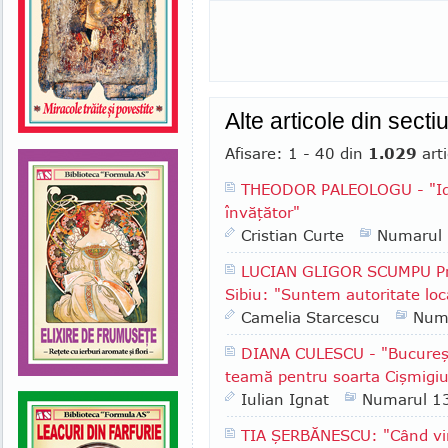
Alte articole din sect
Afisare: 1 - 40 din
1.029
arti
THEODOR PALEOLOGU - "Ide
învăţător"
Cristian Curte
Numarul
LUCIAN GLIGOR SCUMPU Pri
Sibiu: "Suntem autoritate lo
Camelia Starcescu
Num
DIANA CULESCU - "Bucureşt
teamă pentru soarta Cişmigiu
Iulian Ignat
Numarul 1
TIA ŞERBĂNESCU: "Când vin