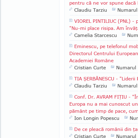
pentru că ne vor spune dacă 
Claudiu Tarziu
Numarul
VIOREL PINTILIUC (PNL) - p
"Nu-mi place risipa. Am învăţ
Camelia Starcescu
Num
Eminescu, pe telefonul mob
Directorul Centrului European
Academiei Române
Cristian Curte
Numarul
TIA ŞERBĂNESCU - "Lideri
Claudiu Tarziu
Numarul
Conf. Dr. AVRAM FIŢIU - "În
Europa nu a mai cunoscut un 
pământ pe timp de pace, cum
Ion Longin Popescu
Nu
De ce pleacă românii din ţ
Cristian Curte
Numarul