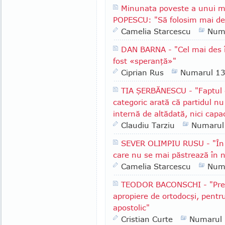
Minunata poveste a unui m
POPESCU: "Să folosim mai des
Camelia Starcescu
Num
DAN BARNA - "Cel mai des î
fost «speranţă»"
Ciprian Rus
Numarul 1
TIA ŞERBĂNESCU - "Faptul c
categoric arată că partidul nu
internă de altădată, nici capa
Claudiu Tarziu
Numarul
SEVER OLIMPIU RUSU - "În R
care nu se mai păstrează în n
Camelia Starcescu
Num
TEODOR BACONSCHI - "Presu
apropiere de ortodocşi, pentr
apostolic"
Cristian Curte
Numarul