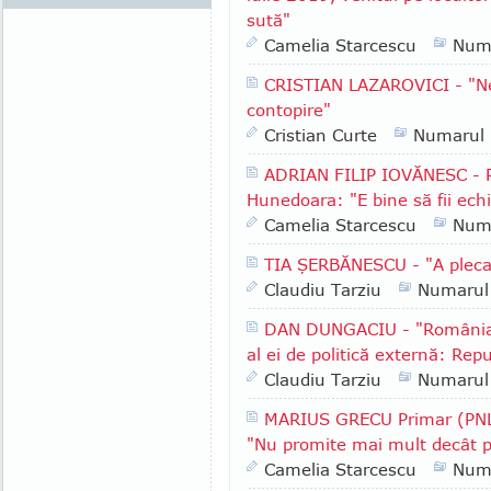
sută"
Camelia Starcescu
Num
CRISTIAN LAZAROVICI - "Ne
contopire"
Cristian Curte
Numarul
ADRIAN FILIP IOVĂNESC - Pr
Hunedoara: "E bine să fii echil
Camelia Starcescu
Num
TIA ŞERBĂNESCU - "A pleca
Claudiu Tarziu
Numarul
DAN DUNGACIU - "România a
al ei de politică externă: Rep
Claudiu Tarziu
Numarul
MARIUS GRECU Primar (PNL)
"Nu promite mai mult decât p
Camelia Starcescu
Num