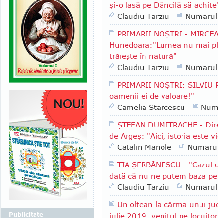
şi-o lasă pe Dăncilă să achite
Claudiu Tarziu
Numarul
PRIMARII NOŞTRI - MIRCEA
Hunedoara:"Lumea nu mai plea
trăieşte în natură"
Claudiu Tarziu
Numarul
PRIMARII NOŞTRI: SILVIU P
oamenii ei de valoare!"
Camelia Starcescu
Num
ŞTEFAN DUMITRACHE - Direc
de Argeş: "Aici, istoria este vi
Catalin Manole
Numaru
TIA ŞERBĂNESCU - "Cazul d
dată că nu ne putem baza pe in
Claudiu Tarziu
Numarul
Un oltean la cârma unui ju
Publicitate
iulie 2019, venitul pe locuito