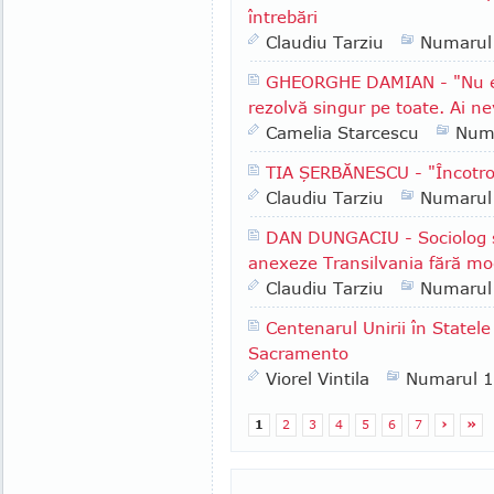
întrebări
Claudiu Tarziu
Numarul
GHEORGHE DAMIAN - "Nu e l
rezolvă singur pe toate. Ai ne
Camelia Starcescu
Num
TIA ŞERBĂNESCU - "Încotr
Claudiu Tarziu
Numarul
DAN DUNGACIU - Sociolog şi 
anexeze Transilvania fără mod
Claudiu Tarziu
Numarul
Centenarul Unirii în Statele
Sacramento
Viorel Vintila
Numarul 
1
2
3
4
5
6
7
›
»