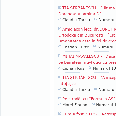
TIA ŞERBĂNESCU - "Ultima i
Dragnea: vitamina D"
Claudiu Tarziu
Numarul
Arhidiacon lect. dr. IONUŢ
Ortodoxă din Bucureşti - "Cre
Umanitatea este la fel de cre
Cristian Curte
Numarul
MIHAI MARALESCU - "Dacă i
pe bănăţean nu-l duci cu pre
Ciprian Rus
Numarul 1
TIA ŞERBĂNESCU - "A începu
înteţeşte"
Claudiu Tarziu
Numarul
Pe stradă, cu "Formula AS" 
Matei Florian
Numarul 
Cum a fost 2018? - Retrospe