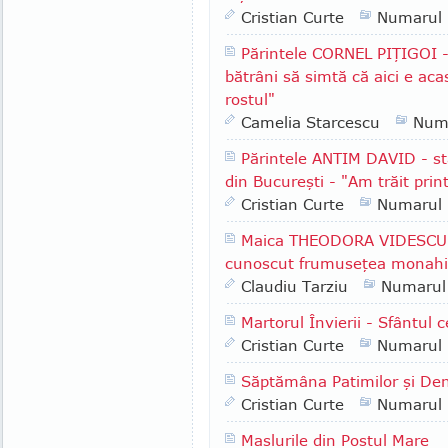
Cristian Curte
Numarul
Părintele CORNEL PIŢIGOI -
bătrâni să simtă că aici e ac
rostul"
Camelia Starcescu
Num
Părintele ANTIM DAVID - st
din Bucureşti - "Am trăit print
Cristian Curte
Numarul
Maica THEODORA VIDESCU -
cunoscut frumuseţea monahis
Claudiu Tarziu
Numarul
Martorul Învierii - Sfântul
Cristian Curte
Numarul
Săptămâna Patimilor şi Den
Cristian Curte
Numarul
Maslurile din Postul Mare