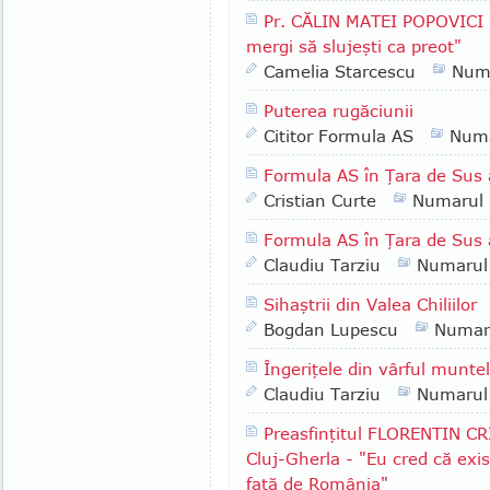
Pr. CĂLIN MATEI POPOVICI -
mergi să slujeşti ca preot"
Camelia Starcescu
Num
Puterea rugăciunii
Cititor Formula AS
Numa
Formula AS în Ţara de Sus 
Cristian Curte
Numarul
Formula AS în Ţara de Sus 
Claudiu Tarziu
Numarul
Sihaştrii din Valea Chiliilor
Bogdan Lupescu
Numar
Îngeriţele din vârful munte
Claudiu Tarziu
Numarul
Preasfinţitul FLORENTIN CR
Cluj-Gherla - "Eu cred că exis
faţă de România"