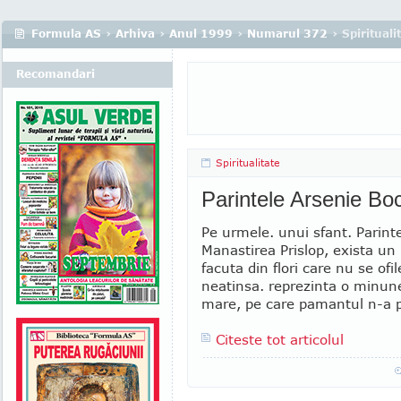
Formula AS
›
Arhiva
›
Anul 1999
›
Numarul 372
› Spirituali
Recomandari
Spiritualitate
Parintele Arsenie Bo
Pe urmele. unui sfant. Parinte
Manastirea Prislop, exista un
facuta din flori care nu se ofi
neatinsa. reprezinta o minune
mare, pe care pamantul n-a pu
Citeste tot articolul