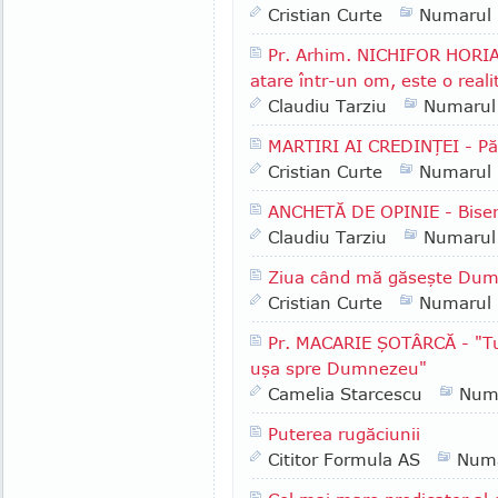
Cristian Curte
Numarul
Pr. Arhim. NICHIFOR HORIA 
atare într-un om, este o reali
Claudiu Tarziu
Numarul
MARTIRI AI CREDINŢEI - P
Cristian Curte
Numarul
ANCHETĂ DE OPINIE - Biser
Claudiu Tarziu
Numarul
Ziua când mă găseşte Du
Cristian Curte
Numarul
Pr. MACARIE ŞOTÂRCĂ - "Tu a
uşa spre Dumnezeu"
Camelia Starcescu
Num
Puterea rugăciunii
Cititor Formula AS
Numa