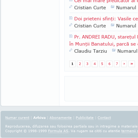
Cel mai mare predicator al
Cristian Curte
Numarul
Doi prieteni sfinţi: Vasile c
Cristian Curte
Numarul
Pr. ANDREI RADU, stareţul 
în Munţii Banatului, parcă se 
Claudiu Tarziu
Numarul
1
2
3
4
5
6
7
›
»
Numar curent
|
Arhiva
|
Abonamente
|
Publicitate
|
Contact
Reproducerea, difuzarea sau folosirea partiala sau in intregime a materialel
Copyright © 1998-1999
Formula AS
. Va rugam sa cititi cu atentie
termenii s