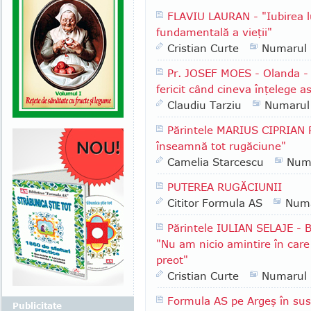
FLAVIU LAURAN - "Iubirea l
fundamentală a vieţii"
Cristian Curte
Numarul
Pr. JOSEF MOES - Olanda - "
fericit când cineva înţelege a
Claudiu Tarziu
Numarul
Părintele MARIUS CIPRIAN 
înseamnă tot rugăciune"
Camelia Starcescu
Num
PUTEREA RUGĂCIUNII
Cititor Formula AS
Numa
Părintele IULIAN SELAJE - B
"Nu am nicio amintire în care 
preot"
Cristian Curte
Numarul
Formula AS pe Argeş în sus:
Publicitate