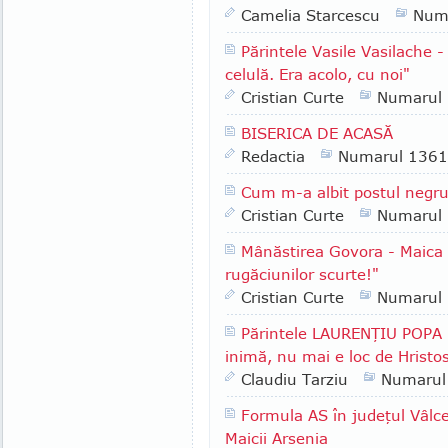
Camelia Starcescu
Num
Părintele Vasile Vasilache -
celulă. Era acolo, cu noi"
Cristian Curte
Numarul
BISERICA DE ACASĂ
Redactia
Numarul 1361
Cum m-a albit postul negr
Cristian Curte
Numarul
Mânăstirea Govora - Maica
rugăciunilor scurte!"
Cristian Curte
Numarul
Părintele LAURENŢIU POPA -
inimă, nu mai e loc de Hristo
Claudiu Tarziu
Numarul
Formula AS în judeţul Vâlcea
Maicii Arsenia