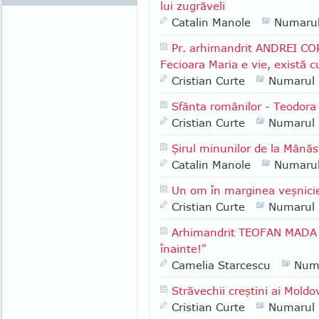
lui zugrăveli
Catalin Manole
Numaru
Pr. arhimandrit ANDREI COR
Fecioara Maria e vie, există 
Cristian Curte
Numarul
Sfânta românilor - Teodora 
Cristian Curte
Numarul
Şirul minunilor de la Mânăs
Catalin Manole
Numaru
Un om în marginea veşnici
Cristian Curte
Numarul
Arhimandrit TEOFAN MADA -
înainte!"
Camelia Starcescu
Num
Străvechii creştini ai Moldo
Cristian Curte
Numarul