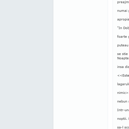
preajma
numai p
apropia
"In Dob
foarte 
puteau
se stie
Noapte
insa di
<<Este
lagarul
nimic>>
nebun 
Intr-un
noptii.
sa-l sc