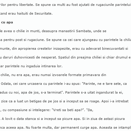
rilor pentru libertate. Se spune ca multi au fost ajutati de rugaciunile parintelui
cand erau haituiti de Securitate.
 cu apa
le avea o chilie in munti, deasupra manastirii Sambata, unde se
a pentru post si rugaciune. Se spune ca cei care ajungeau cu parintele la chili
 munte, din apropierea crestelor inzapezite, erau cu adevarat binecuvantati si
 daruri duhovnicesti de nesperat. Spatiul din preajma chiliei si chiar drumul 
 iar parintele nu ingaduia intinarea lor.
 chilie, nu era apa, erau numai izvoarele formate primavara din
 Odata, cei care urcasera cu parintele i-au spus: "Parinte, ne e tare sete, ca
dus cu noi, apa de jos, s-a terminat". Parintele s-a uitat ingandurat la ei,
 zice ca a luat un betigas de pe jos si a inceput sa se roage. Apoi i-a intrebat
, cu compasiune si intelegere: "Vreti sa beti apa?". "Da,
 A lovit o data stanca si a inceput sa picure apa. Si in ziua de astazi picura
anca aceea apa. Nu foarte multa, dar permanent curge apa. Aceasta se intamp