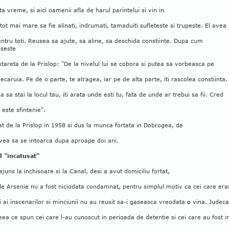
ta vreme, si aici oamenii afla de harul parintelui si vin in
ot mai mare sa fie alinati, indrumati, tamaduiti sufleteste si trupeste. El avea
ntru toti. Reusea sa ajute, sa aline, sa deschida constiinte. Dupa cum
iseste
tareta de la Prislop: "De la nivelul lui se cobora si putea sa vorbeasca pe
iecaruia. Pe de o parte, te atragea, iar pe de alta parte, iti rascolea constiinta.
a sa stai la locul tau, iti arata unde esti tu, fata de unde ar trebui sa fii. Cred
 este sfintenie".
at de la Prislop in 1958 si dus la munca fortata in Dobrogea, de
vea sa se intoarca dupa aproape doi ani.
l "incatusat"
ajuns la inchisoare si la Canal, desi a avut domiciliu fortat,
le Arsenie nu a fost niciodata condamnat, pentru simplul motiv ca cei care era
 ai inscenarilor si minciunii nu au reusit sa-i gaseasca vreodata o vina. Judec
ea ce spun cei care l-au cunoscut in perioada de detentie si cei care au fost i