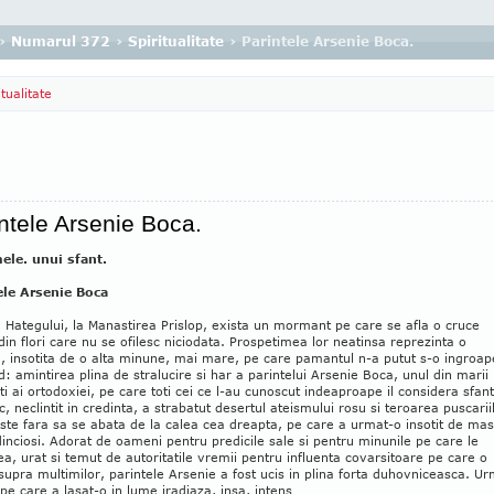
›
Numarul 372
›
Spiritualitate
› Parintele Arsenie Boca.
itualitate
ntele Arsenie Boca.
ele. unui sfant.
ele Arsenie Boca
 Hategului, la Manastirea Prislop, exista un mormant pe care se afla o cruce
din flori care nu se ofilesc niciodata. Prospetimea lor neatinsa reprezinta o
, insotita de o alta minune, mai mare, pe care pamantul n-a putut s-o ingroap
d: amintirea plina de stralucire si har a parintelui Arsenie Boca, unul din marii
ti ai ortodoxiei, pe care toti cei ce l-au cunoscut indeaproape il considera sfant
c, neclintit in credinta, a strabatut desertul ateismului rosu si teroarea puscarii
te fara sa se abata de la calea cea dreapta, pe care a urmat-o insotit de ma
inciosi. Adorat de oameni pentru predicile sale si pentru minunile pe care le
a, urat si temut de autoritatile vremii pentru influenta covarsitoare pe care o
upra multimilor, parintele Arsenie a fost ucis in plina forta duhovniceasca. U
pe care a lasat-o in lume iradiaza, insa, intens