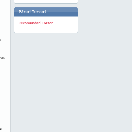
Păreri Torser!
Recomandari Torser
a
erau
la