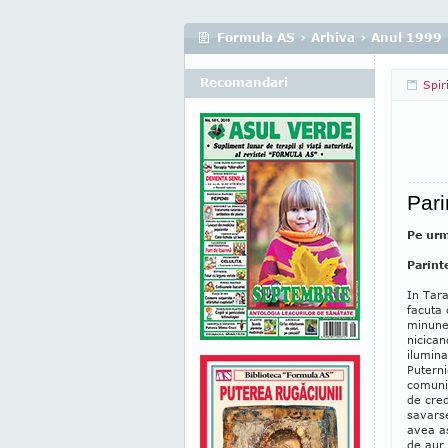
Formula AS
›
Arhiva
›
Anul 1999
Recomandari
Spir
Pari
Pe urm
Parint
In Tara
facuta 
minune
nicican
ilumina
Puterni
comunis
de cred
savarse
avea as
de aur 