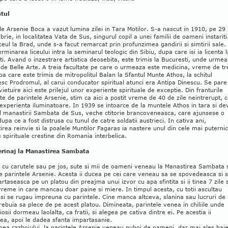
tul
le Arsenie Boca a vazut lumina zilei in Tara Motilor. S-a nascut in 1910, pe 29
rie, in localitatea Vata de Sus, singurul copil a unei familii de oameni instariti
iceul la Brad, unde s-a facut remarcat prin profunzimea gandirii si simtirii sale.
rminarea liceului intra la seminarul teologic din Sibiu, dupa care isi ia licenta l
i. Avand o inzestrare artistica deosebita, este trimis la Bucuresti, unde urme
de Belle Arte. A treia facultate pe care o urmeaza este medicina, vreme de tr
pa care este trimis de mitropolitul Balan la Sfantul Munte Athos, la schitul
c Prodromul, al carui conducator spiritual atunci era Antipa Dinescu. Se pare
vietuire aici este prilejul unor experiente spirituale de exceptie. Din franturile
te de parintele Arsenie, stim ca aici a postit vreme de 40 de zile neintrerupt, 
experienta iluminatoare. In 1939 se intoarce de la muntele Athos in tara si de
ul manastirii Sambata de Sus, veche ctitorie brancoveneasca, care ajunsese o
dupa ce a fost distrusa cu tunul de catre soldatii austrieci. In cativa ani,
rea reinvie si la poalele Muntilor Fagaras ia nastere unul din cele mai puterni
 spirituale crestine din Romania interbelica.
erinaj la Manastirea Sambata
 cu carutele sau pe jos, sute si mii de oameni veneau la Manastirea Sambata 
 parintele Arsenie. Acesta ii ducea pe cei care veneau sa se spovedeasca si 
rtaseasca pe un platou din preajma unui izvor cu apa sfintita si ii tinea 7 zile s
vreme in care mancau doar paine si miere. In timpul acesta, cu totii ascultau
 si se rugau impreuna cu parintele. Cine manca altceva, slanina sau lucruri de
trebuia sa plece de pe acest platou. Dimineata, parintele venea in chiliile unde
iosii dormeau laolalta, ca fratii, si alegea pe cativa dintre ei. Pe acestia ii
ea, apoi le dadea sfanta impartasanie.
ea razboiului, la parintele Arsenie veneau puhoi de oameni, dar mai ales baie