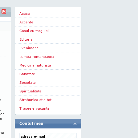
Acasa
Accente
Cosul cu targuieli
Editorial
Eveniment
Lumea romaneasca
Medicina naturista
Sanatate
Societate
Spiritualitate
Strabunica stie tot
e
Traseele vacantei
.
lor
se
Contul meu
rma