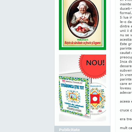
inainte
duceti-
formal.
Ii lua 
le-o da
dintre 
unii ii
nu se v
acestia
Este gr
parinte
cautat 
preocup
Inca di
deoare
subvers
In vrem
parinte
care er
loveau 
adevar
aceea e
cruce c
era tre
mult ca
Publicitate