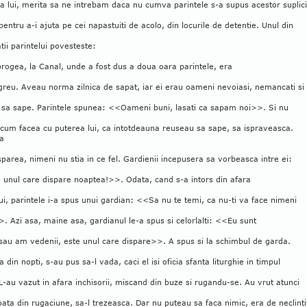
 lui, merita sa ne intrebam daca nu cumva parintele s-a supus acestor suplici
entru a-i ajuta pe cei napastuiti de acolo, din locurile de detentie. Unul din
tii parintelui povesteste:
rogea, la Canal, unde a fost dus a doua oara parintele, era
greu. Aveau norma zilnica de sapat, iar ei erau oameni nevoiasi, nemancati si
 sa sape. Parintele spunea: <<Oameni buni, lasati ca sapam noi>>. Si nu
 cum facea cu puterea lui, ca intotdeauna reuseau sa sape, sa ispraveasca.
a
sparea, nimeni nu stia in ce fel. Gardienii incepusera sa vorbeasca intre ei:
 unul care dispare noaptea!>>. Odata, cand s-a intors din afara
ui, parintele i-a spus unui gardian: <<Sa nu te temi, ca nu-ti va face nimeni
. Azi asa, maine asa, gardianul le-a spus si celorlalti: <<Eu sunt
sau am vedenii, este unul care dispare>>. A spus si la schimbul de garda.
a din nopti, s-au pus sa-l vada, caci el isi oficia sfanta liturghie in timpul
 L-au vazut in afara inchisorii, miscand din buze si rugandu-se. Au vrut atunci
oata din rugaciune, sa-l trezeasca. Dar nu puteau sa faca nimic, era de neclinti