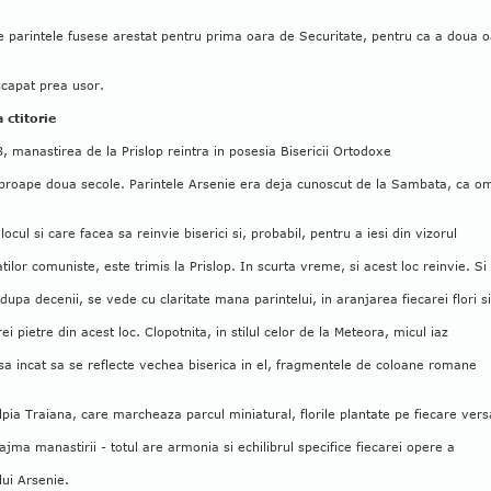
 parintele fusese arestat pentru prima oara de Securitate, pentru ca a doua 
scapat prea usor.
 ctitorie
, manastirea de la Prislop reintra in posesia Bisericii Ortodoxe
proape doua secole. Parintele Arsenie era deja cunoscut de la Sambata, ca o
 locul si care facea sa reinvie biserici si, probabil, pentru a iesi din vizorul
atilor comuniste, este trimis la Prislop. In scurta vreme, si acest loc reinvie. Si
 dupa decenii, se vede cu claritate mana parintelui, in aranjarea fiecarei flori si
rei pietre din acest loc. Clopotnita, in stilul celor de la Meteora, micul iaz
sa incat sa se reflecte vechea biserica in el, fragmentele de coloane romane
lpia Traiana, care marcheaza parcul miniatural, florile plantate pe fiecare vers
ajma manastirii - totul are armonia si echilibrul specifice fiecarei opere a
lui Arsenie.