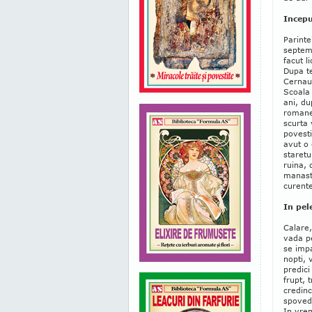
Incepu
Parinte
septemb
facut l
Dupa te
Cernaut
Scoala 
ani, du
romanes
scurta 
povesti
avut o 
staret
ruina, 
manasti
curente
In pel
Calare,
vada pe
se impa
nopti, 
predici
frupt, 
credinc
spoved
In vrem