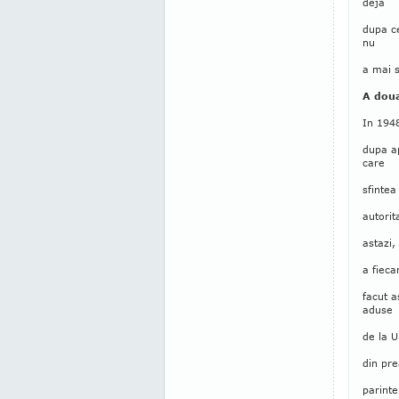
deja
dupa ce
nu
a mai 
A doua
In 1948
dupa a
care
sfintea
autorit
astazi,
a fieca
facut a
aduse
de la U
din pre
parinte