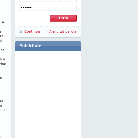
. A
a
Cont nou
Am uitat parola
aza
ei
Publicitate
 ca
ca a
vine
ce
sa-l
sa
i 7
ti