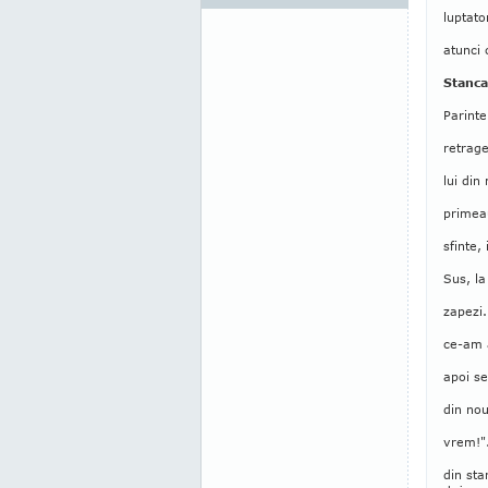
luptato
atunci 
Stanca
Parinte
retrage
lui din
primeau
sfinte,
Sus, la
zapezi.
ce-am a
apoi se
din nou
vrem!".
din st