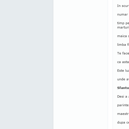
In scur
numar t
timp pe
martur
maica s
limba f
Te face
ca asta
Este lu
unde a
Sfantu
Desi a 
parinte
maestri
dupa ce