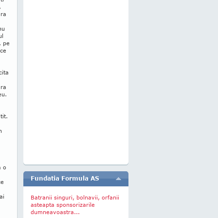
,
era
nu
ul
, pe
uce
cita
era
eu.
it.
n
a o
Fundatia Formula AS
ce
ai
Batranii singuri, bolnavii, orfanii
asteapta sponsorizarile
dumneavoastra...