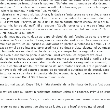
 de plecarea pe front. Unora le spunea: "Sufletul vostru umbla pe alte drumuri
va dupa el". Ii simtea ca nu erau cu sufletul la biserica; pentru ei, pelerinajul 
 Altora le spunea, in schimb: "Da, veniti!".
in biserica si le tinea o slujba. Unora, le dadea sfanta cruce sa o sarute, altora 
dea; pe unii ii dadea cu sfantul mir, pe altii nu ii dadea. La un moment dat, un
ei l-a intrebat: "Parinte, de ce la unii le dai sa sarute sfanta cruce, iar la alti nu
 dai cu mir, iar pe altii nu?". El a raspuns: "Copile, celor carora le dau sfanta cr
or mai intoarce acasa. Voi o sa va intoarceti si o sa ne intalnim din nou". Si
, intr-adevar, s-au intors.
eu de imaginat acum, dupa aproape cincizeci de ani, fascinatia pe care o exer
le Arsenie Boca, prin harul sau, asupra miilor de credinciosi. Se spune ca era
mai ales pentru ca se ingrijea cu adevarat de partea sufleteasca a omului. El 
at ca omul sa se intoarca spre credinta si sa duca o viata placuta lui Dumnez
n timpurile acelea, de dinainte de razboi, era suspectat de regimul vremii,
ce avea o asemenea priza la oameni, incat credeau ca organizeaza ceva
iv, conspira ceva. Dupa razboi, aceasta teama a capilor politici ai tarii s-a intet
urile de restriste care s-au abatut o data cu instalarea regimului co-munist,
le si-a continuat netulbu-rat misiunea de indrumator spiritual. Era o perioada i
a nevoie de minuni pentru a scapa de persecutiile autoritatilor de atunci, care
in tot ce leza stramta si imbacsita ideologie comunista, iar parintele era intr-
 omul prin care Duhul Sfant facea minuni si de
ra tot mai cautat. Dupa "89, in fata staretiei de la Sambata de Sus a fost pus
u toti cei care au luptat in rezistenta anticomunista din Fagaras. Primul pe cru
cut parintele Arsenie Boca, cu toate ca el nu a pus nimanui arma in mana si m
 sigur ca nu a indemnat pe cineva sa lupte, dar a insuflat credinta si curaj