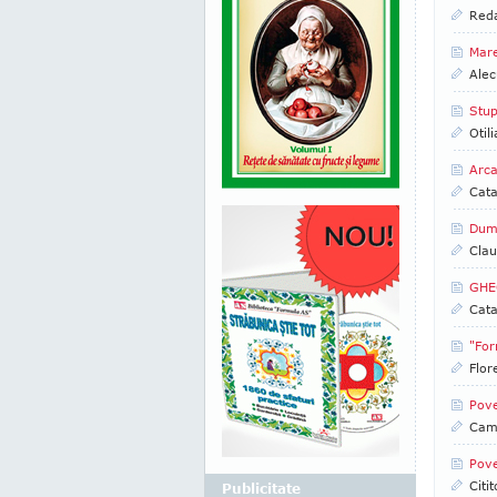
Reda
Mare
Alec
Stup
Otil
Arca
Cata
Dumn
Clau
GHEO
Cata
"For
Flor
Pove
Came
Pove
Citi
Publicitate