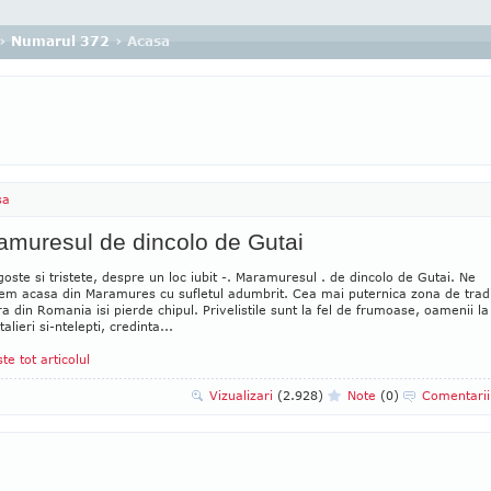
›
Numarul 372
› Acasa
sa
amuresul de dincolo de Gutai
oste si tristete, despre un loc iubit -. Maramuresul . de dincolo de Gutai. Ne
cem acasa din Maramures cu sufletul adumbrit. Cea mai puternica zona de tradi
a din Romania isi pierde chipul. Privelistile sunt la fel de frumoase, oamenii la 
alieri si-ntelepti, credinta...
ste tot articolul
Vizualizari
(2.928)
Note
(0)
Comentari