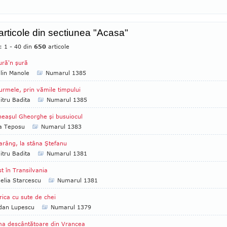
 articole din sectiunea "Acasa"
: 1 - 40 din
650
articole
ură'n şură
lin Manole
Numarul 1385
urmele, prin vămile timpului
tru Badita
Numarul 1385
eaşul Gheorghe şi busuiocul
ia Teposu
Numarul 1383
arâng, la stâna Ştefanu
tru Badita
Numarul 1381
st în Transilvania
lia Starcescu
Numarul 1381
rica cu sute de chei
dan Lupescu
Numarul 1379
ma descântătoare din Vrancea