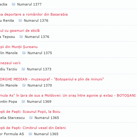
ctia
Numarul 1377
a deportare a românilor din Basarabia
u Renita
Numarul 1376
ul cu geamuri de sticlă
ia Teposu
Numarul 1376
şii din Munţii Şureanu
lin Manole
Numarul 1375
ezeul verii
diu Tarziu
Numarul 1373
RGHE MEDIAN - muzeograf - "Botoşaniul e plin de minuni"
lin Manole
Numarul 1370
mula As" în ţara de sus a Moldovei: Un oraş între agonie şi extaz - BOTOŞANI
entin Popa
Numarul 1369
şti de Paşti: Scaunul Popii, la Boiu
lia Starcescu
Numarul 1365
şti de Paşti: Cimitirul vesel din Deleni
tor Formula AS
Numarul 1365