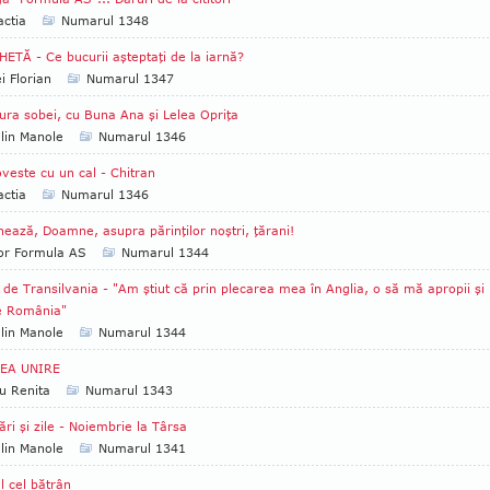
ctia
Numarul 1348
ETĂ - Ce bucurii aşteptaţi de la iarnă?
i Florian
Numarul 1347
ura sobei, cu Buna Ana şi Lelea Opriţa
lin Manole
Numarul 1346
veste cu un cal - Chitran
ctia
Numarul 1346
ează, Doamne, asupra părinţilor noştri, ţărani!
tor Formula AS
Numarul 1344
 de Transilvania - "Am ştiut că prin plecarea mea în Anglia, o să mă apropii şi
e România"
lin Manole
Numarul 1344
EA UNIRE
u Renita
Numarul 1343
ări şi zile - Noiembrie la Târsa
lin Manole
Numarul 1341
l cel bătrân