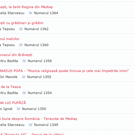
aşti, la tanti Regina din Mediaş
lia Starcescu
Numarul 1364
şti cu grădinari şi grădini
ia Teposu
Numarul 1362
ul melcilor
ia Teposu
Numarul 1360
onacul din Brăneşti
tru Badita
Numarul 1356
MARIUS POPA - "Muzica religioasă poate înmuia şi cele mai împietrite inimi"
lin Manole
Numarul 1355
e de la Teaca
tru Badita
Numarul 1354
NA LUI PUPĂZĂ
an Ignat
Numarul 1350
i bune despre România - Teracota de Mediaş
lia Starcescu
Numarul 1349
ă "Formula AS"... Daruri de la cititori