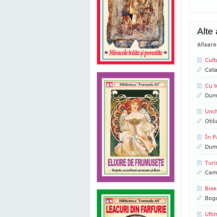
Alte
Afisare
Cult
Cata
Cu t
Dumi
Unch
Otil
În P
Dumi
Turi
Came
Bise
Bog
Ulti