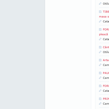
Otil
TIBE
masa s
Cata
FOR
pleacă
Cata
Cânt
Otil
Arta
Came
PAUL
Came
FORM
Cata
PRIM
Came