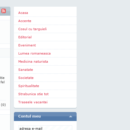
Acasa
Accente
Cosul cu targuieli
Editorial
Eveniment
Lumea romaneasca
Medicina naturista
Sanatate
tie
Societate
fel
Spiritualitate
Strabunica stie tot
Traseele vacantei
i
(0)
Contul meu