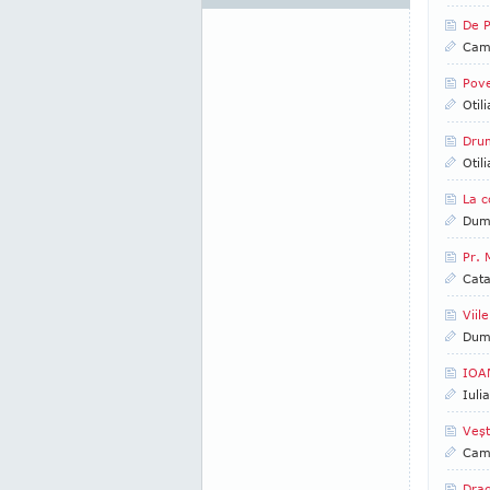
De P
Came
Pove
Otil
Drum
Otil
La c
Dumi
Pr. 
Cata
Viil
Dumi
IOA
Iuli
Veşt
Came
Drag