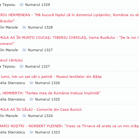
ia Teposu
Numarul 1329
RIU HERMENEAN - "Mă bucură faptul că în domeniul Lipiţanilor, România nu st
ăracilor"
lin Manole
Numarul 1328
MULA AS ÎN MUNŢII CIUCAŞ: TIBERIU CHIRILAŞ, Vama Buzăului - "De la noi 
 nimeni!"
lin Manole
Numarul 1327
ecul vântului
ia Teposu
Numarul 1327
 lumii, într-un sat cât o palmă - Muzeul textilelor din Băiţa
lia Starcescu
Numarul 1326
 HEMMERTH: "Partea mea de Românie trebuia împlinită"
lia Starcescu
Numarul 1325
ULA AS ÎN SĂLAJ - Comorile din Casa Bunicii
lin Manole
Numarul 1324
ARII NOŞTRI - NORBERT PLEINER: "Visez ca Tîrnava să arate ca un mic orăş
lia Starcescu
Numarul 1323