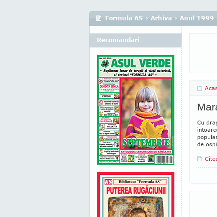
Formula AS
›
Arhiva
›
Anul 1999
Recomandari
Aca
Mar
Cu drag
intoar
popular
de ospit
Cite