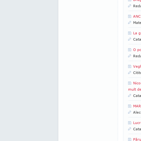
Reda
ANCH
Mate
La g
Cata
O po
Reda
Vegh
Citi
Nico
mult d
Cata
MAR
Alec
Lucr
Cata
Păru