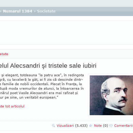
›
Numarul 1384
› Societate
etate
lul Alecsandri şi tristele sale iubiri
s şi elegant, totdeauna "la patru ace", în redingota
gră, cu lavalieră la gât, ai fi zis că descinde din­tr-
 familie de nobili occidentali. Plecat în Franţa, la
 după moda vremurilor de atunci, la întoar­cerea în
ânărul poet Vasile Alecsandri era mai rafinat şi
ur pe sine, un veritabil eu­ro­pean."
ste tot articolul
Vizualizari
(5.433)
Note
(0)
Comentari