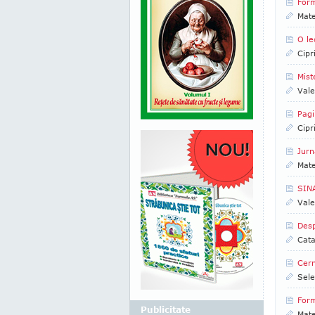
Form
Mate
O le
Cipr
Mist
Vale
Pagi
Cipr
Jurn
Mate
SINA
Vale
Desp
Cata
Cern
Sele
Form
Publicitate
Mate