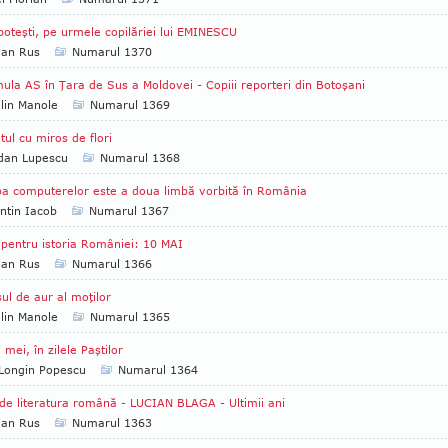
poteşti, pe urmele copilăriei lui EMINESCU
ian Rus
Numarul 1370
ula AS în Ţara de Sus a Moldovei - Copiii reporteri din Botoşani
lin Manole
Numarul 1369
tul cu miros de flori
dan Lupescu
Numarul 1368
a computerelor este a doua limbă vorbită în România
ntin Iacob
Numarul 1367
 pentru istoria României: 10 MAI
ian Rus
Numarul 1366
ul de aur al moţilor
lin Manole
Numarul 1365
i mei, în zilele Paştilor
Longin Popescu
Numarul 1364
de literatura română - LUCIAN BLAGA - Ultimii ani
ian Rus
Numarul 1363