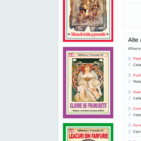
Alte
Afisare
Peşt
Cata
Pust
Mate
Duşm
Cata
Como
Vale
Form
Cipr