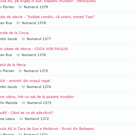
ula AS, pe Argeş în sus: Stăpânii munţilor - HAREŞENII
i Florian
Numarul 1379
cţie de istorie - "Soldaţi români, vă ordon, treceţi Tisa!"
ian Rus
Numarul 1378
erele de la Cinciş
ntin Iacob
Numarul 1377
ni uitate de istorie - COCA VON PAULUS
ian Rus
Numarul 1376
alul de la Meria
i Florian
Numarul 1375
IA - amintiri din oraşul regal
ntin Iacob
Numarul 1374
re iubire, într-un sat de la poalele munţilor
lin Manole
Numarul 1373
obîl - Când se va şti adevărul?
na Lascu
Numarul 1372
ula AS în Ţara de Sus a Moldovei - Evreii din Botoşani
i Florian
Numarul 1371