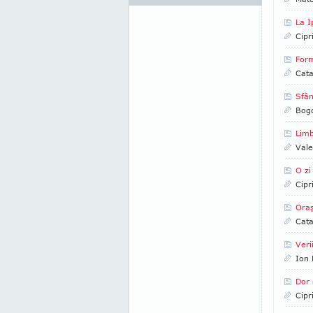
La I
Cipr
Form
Cata
Sfân
Bog
Limb
Vale
O zi
Cipr
Oraş
Cata
Veri
Ion 
Dor 
Cipr