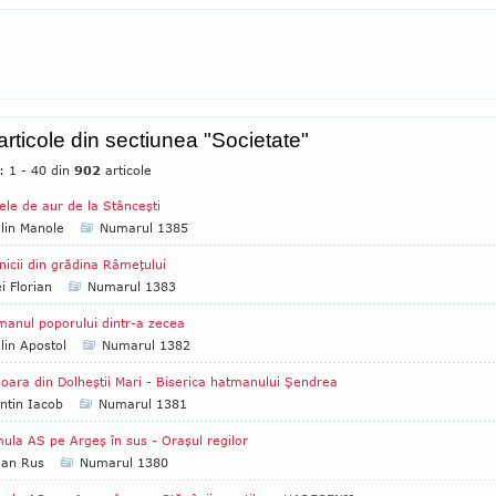
 articole din sectiunea "Societate"
: 1 - 40 din
902
articole
ele de aur de la Stânceşti
lin Manole
Numarul 1385
nicii din grădina Râmeţului
i Florian
Numarul 1383
anul poporului dintr-a zecea
lin Apostol
Numarul 1382
ara din Dolheştii Mari - Biserica hatmanului Şendrea
ntin Iacob
Numarul 1381
ula AS pe Argeş în sus - Oraşul regilor
ian Rus
Numarul 1380