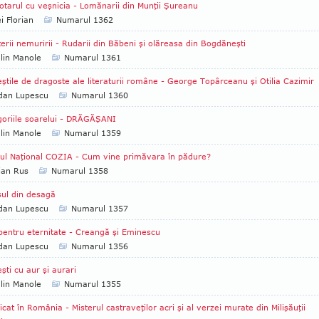
otarul cu veşnicia - Lomănarii din Munţii Şureanu
i Florian
Numarul 1362
erii nemuririi - Rudarii din Băbeni şi olăreasa din Bogdăneşti
lin Manole
Numarul 1361
ştile de dragoste ale literaturii române - George Topârceanu şi Otilia Cazimir
dan Lupescu
Numarul 1360
oriile soarelui - DRĂGĂŞANI
lin Manole
Numarul 1359
ul Naţional COZIA - Cum vine primăvara în pădure?
ian Rus
Numarul 1358
ul din desagă
dan Lupescu
Numarul 1357
pentru eternitate - Creangă şi Eminescu
dan Lupescu
Numarul 1356
şti cu aur şi aurari
lin Manole
Numarul 1355
icat în România - Misterul castraveţilor acri şi al verzei murate din Milişăuţii