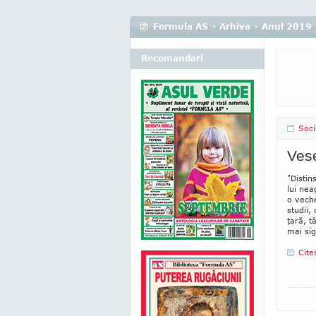
Formula AS
›
Arhiva
›
Anul 2019
Recomandari
Soci
Vese
"Distin
lui nea
o veche
studii,
ţară, t
mai sig
Cite