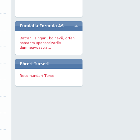
Fundatia Formula AS
Batranii singuri, bolnavii, orfanii
asteapta sponsorizarile
dumneavoastra...
Păreri Torser!
Recomandari Torser