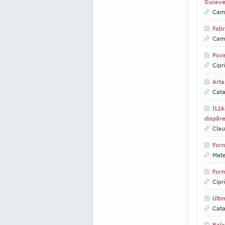
Suceve
Came
Fabr
Came
Pove
Cipr
Arta
Cata
ILIA
dispăr
Clau
Form
Mate
Form
Cipr
Ulti
Cata
Bala