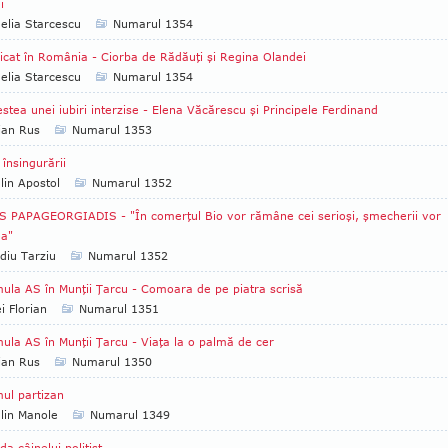
i
lia Starcescu
Numarul 1354
icat în România - Ciorba de Rădăuţi şi Regina Olandei
lia Starcescu
Numarul 1354
stea unei iubiri interzise - Elena Văcărescu şi Principele Ferdinand
ian Rus
Numarul 1353
 însingurării
lin Apostol
Numarul 1352
S PAPAGEORGIADIS - "În comerţul Bio vor rămâne cei serioşi, şmecherii vor
ea"
diu Tarziu
Numarul 1352
ula AS în Munţii Ţarcu - Comoara de pe piatra scrisă
i Florian
Numarul 1351
ula AS în Munţii Ţarcu - Viaţa la o palmă de cer
ian Rus
Numarul 1350
mul partizan
lin Manole
Numarul 1349
da câinelui poliţist