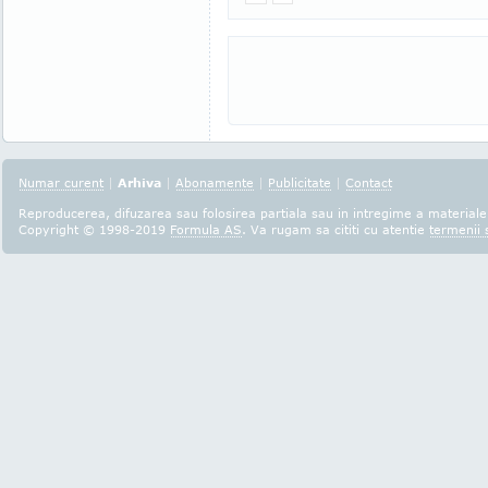
Numar curent
|
Arhiva
|
Abonamente
|
Publicitate
|
Contact
Reproducerea, difuzarea sau folosirea partiala sau in intregime a materialel
Copyright © 1998-2019
Formula AS
. Va rugam sa cititi cu atentie
termenii s