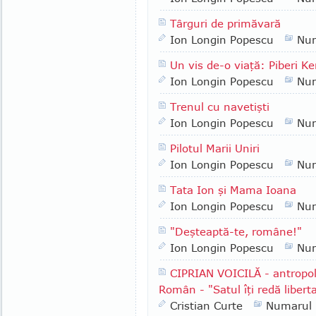
Târguri de primăvară
Ion Longin Popescu
Nu
Un vis de-o viaţă: Piberi Ke
Ion Longin Popescu
Nu
Trenul cu navetişti
Ion Longin Popescu
Nu
Pilotul Marii Uniri
Ion Longin Popescu
Nu
Tata Ion şi Mama Ioana
Ion Longin Popescu
Nu
"Deşteaptă-te, române!"
Ion Longin Popescu
Nu
CIPRIAN VOICILĂ - antropol
Român - "Satul îţi redă liberta
Cristian Curte
Numarul