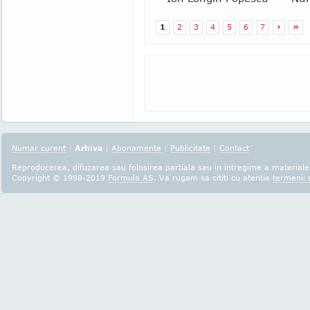
1
2
3
4
5
6
7
›
»
Numar curent
|
Arhiva
|
Abonamente
|
Publicitate
|
Contact
Reproducerea, difuzarea sau folosirea partiala sau in intregime a materialel
Copyright © 1998-2019
Formula AS
. Va rugam sa cititi cu atentie
termenii s