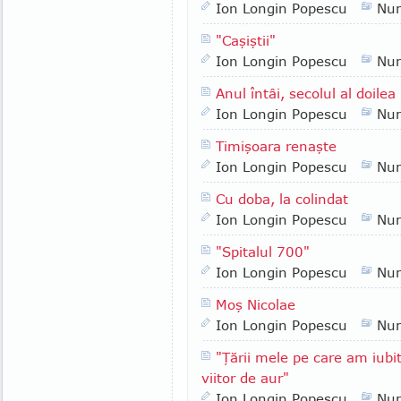
Ion Longin Popescu
Nu
"Caşiştii"
Ion Longin Popescu
Nu
Anul întâi, secolul al doilea
Ion Longin Popescu
Nu
Timişoara renaşte
Ion Longin Popescu
Nu
Cu doba, la colindat
Ion Longin Popescu
Nu
"Spitalul 700"
Ion Longin Popescu
Nu
Moş Nicolae
Ion Longin Popescu
Nu
"Ţării mele pe care am iubit
viitor de aur"
Ion Longin Popescu
Nu