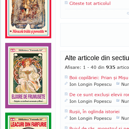
Citeste tot articolul
Alte articole din sect
Afisare: 1 - 40 din
935
artico
Boii copilăriei: Prian şi Mişu
Ion Longin Popescu
Nu
De ce sunt excluşi elevii ro
Ion Longin Popescu
Nu
Ruşii, în oglinda istoriei
Ion Longin Popescu
Nu
Puiul de râs, monstrul şi n