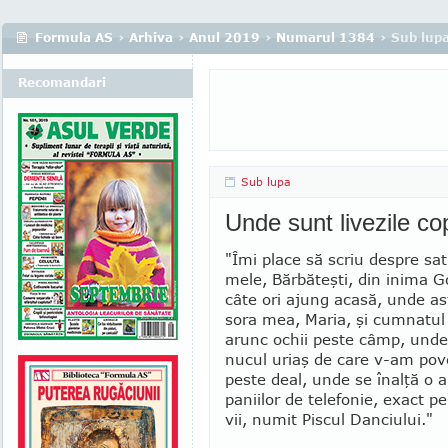
Formula AS
›
Arhiva
›
Anul 2019
›
Numarul 1384
› Sub lup
Recomandari
Sub lupa
Unde sunt livezile cop
"Îmi place să scriu despre satu
mele, Băr­bă­teşti, din inima G
câte ori ajung acasă, unde as­
sora mea, Maria, şi cumnatul 
arunc ochii peste câmp, unde
nucul uriaş de care v-am pove
peste deal, unde se înalţă o
pa­niilor de telefonie, exact p
vii, numit Piscul Danciului."