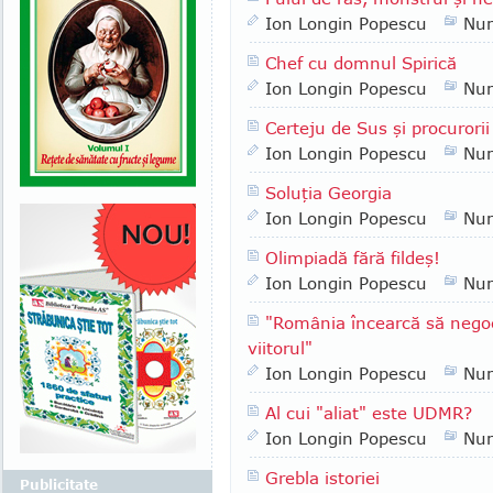
Ion Longin Popescu
Nu
Chef cu domnul Spirică
Ion Longin Popescu
Nu
Certeju de Sus şi procurorii
Ion Longin Popescu
Nu
Soluţia Georgia
Ion Longin Popescu
Nu
Olimpiadă fără fildeş!
Ion Longin Popescu
Nu
"România încearcă să negoc
viitorul"
Ion Longin Popescu
Nu
Al cui "aliat" este UDMR?
Ion Longin Popescu
Nu
Grebla istoriei
Publicitate