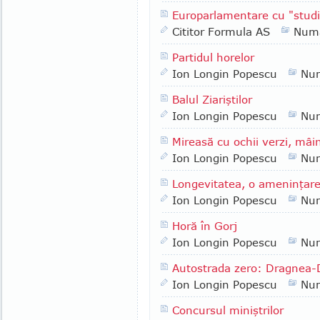
Europarlamentare cu "studi
Cititor Formula AS
Numa
Partidul horelor
Ion Longin Popescu
Nu
Balul Ziariştilor
Ion Longin Popescu
Nu
Mireasă cu ochii verzi, mâin
Ion Longin Popescu
Nu
Longevitatea, o ameninţar
Ion Longin Popescu
Nu
Horă în Gorj
Ion Longin Popescu
Nu
Autostrada zero: Dragnea-
Ion Longin Popescu
Nu
Concursul miniştrilor