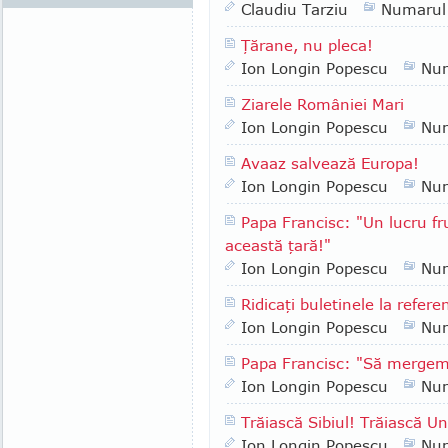
Claudiu Tarziu
Numarul
Ţărane, nu pleca!
Ion Longin Popescu
Nu
Ziarele României Mari
Ion Longin Popescu
Nu
Avaaz salvează Europa!
Ion Longin Popescu
Nu
Papa Francisc: "Un lucru fr
această ţară!"
Ion Longin Popescu
Nu
Ridicaţi buletinele la refer
Ion Longin Popescu
Nu
Papa Francisc: "Să merge
Ion Longin Popescu
Nu
Trăiască Sibiul! Trăiască 
Ion Longin Popescu
Nu